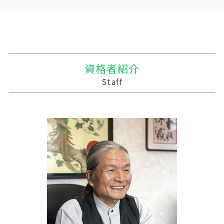
相続税と贈与税
遺贈 贈与税
吸収合併 手続き
農業法人
記帳代行 契約書
三戸郡 税務申告
相続税 税理士報酬
保険金 贈与税
事業譲渡 従業員
会社 農業
税務調査 悪いこと
三戸郡 企業支援
相続税 申告 エクセル
贈与 控除
会社 合併 費用
農業法人 会計
経営計画 変更
陸前高田市の相続税 贈与税 事業承継 農業経
税理士 相続税 報酬
贈与税 率
吸収合併 契約 承継
農業簿記 仕訳
記帳代行 相場 税理士
理
相続時精算課税制度 わかりやすく
企業の合併
農業 税理士
記帳代行 今後
十和田市 資金繰り
資格者紹介
贈与税 基礎控除 改正
企業の買収 合併
農業法人とは
事業支援 給付金
十和田市 税務申告
Staff
贈与税 金額
買収 m&a
農業 法人化
事業支援 法人
十和田市 中小企業支援 税理士
株式会社 買収
青色申告 農業
税務調査 わからない
十和田市 税務調査
合併 m&a
家族農業
経営計画 調査
三戸郡 税務調査
農業 個人
管理会計 資金繰り
下北郡の相続税 贈与税 事業承継 農業経理
家族経営 農業
税務調査 事前通知
十和田市 税理士事務所
記帳代行
十和田市 経理システム
経営計画 事業計画
十和田市 事業支援金 個人事業主
中小企業 資金繰り
三戸郡 中小企業支援
相続 税務調査 割合
二戸市の相続税 贈与税 事業承継 農業経理
法人 税理士 記帳代行
上北郡の相続税 贈与税 事業承継 農業経理
遠野市の相続税 贈与税 事業承継 農業経理
十和田市 事業支援 補助金