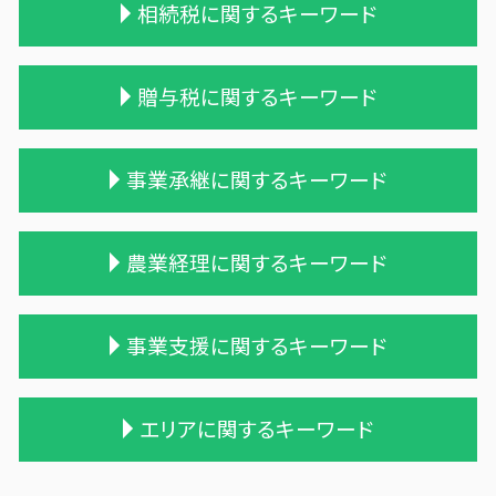
相続税に関するキーワード
相続税 2割加算
贈与税に関するキーワード
遺贈 相続税 基礎控除
相続税 修正申告
相続税 申告期限
贈与税 改正
事業承継に関するキーワード
遺産相続 相続税
贈与税 計算方法
小規模宅地等 特例
贈与税 税率 計算
相続税 税理士報酬 相場
贈与税 夫婦間 口座移動
会社 合併 デメリット
農業経理に関するキーワード
相続税 税務調査 時期
贈与税 額
株式買収
相続税 税理士 費用
贈与税 現金
適格合併とは
相続 遺留分
生活費 贈与税 親子
兄弟会社 合併
個人農業
事業支援に関するキーワード
遺贈 相続
贈与税 変更
合併 手続
農業 事業税
相続税申告 報酬
贈与税の計算
統合 合併
株式会社 農業
相続税 配偶者控除 計算式
住宅購入 贈与
会社 合併 方法
農業 個人経営
記帳代行 個人事業主
エリアに関するキーワード
相続税 贈与税
贈与税と相続税
会社 合併 メリット
農業 青色申告決算書
相続税 税務調査 割合
相続 税理士 費用
贈与税 対象
債務超過会社 合併
農業 経費
税務調査 時期
相続 遺留分 計算
贈与税の税率
企業 買収 合併
農業 一人 経営
事業支援 補助金
三戸郡 事業計画策定支援