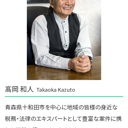
個人事業主 税務調査 割合
六戸町の相続税 贈与税 事業承継 農業経理
税務調査 忘れた
三戸郡 税務調査事前対策 税理士
雫石町の相続税 贈与税 事業承継 農業経理
三沢市 税理士
相続 税理士 さいたま
髙岡 和人
Takaoka Kazuto
青森県十和田市を中心に地域の皆様の身近な
税務・法律のエキスパートとして豊富な案件に携