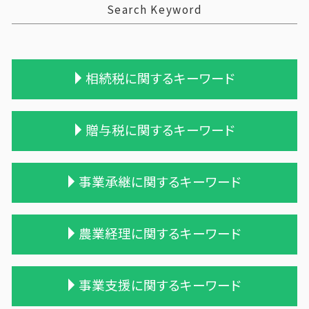
Search Keyword
相続税に関するキーワード
相続税 税理士報酬
贈与税に関するキーワード
相続税 申告 エクセル
相続税の申告期限
相続税 贈与税
贈与税 申告方法
事業承継に関するキーワード
相続 税理士 費用
贈与税 税率 改正
遺留分
贈与税 支払い
相続税 計算例
遺贈 贈与税
企業の合併
農業経理に関するキーワード
相続税 農地
贈与税 基礎控除
企業 買収 合併
相続税 配偶者控除
贈与税 相続税 改正
会社 合併 方法
相続 税務署 調査
贈与税 基礎控除額
買収 m&a
株式会社 農業
事業支援に関するキーワード
相続税 税務調査
贈与 申告
事業譲渡 従業員
農業 個人経営
相続税 税務調査 時期
相続時精算課税制度 メリット
債務超過会社 合併
青色申告 農業