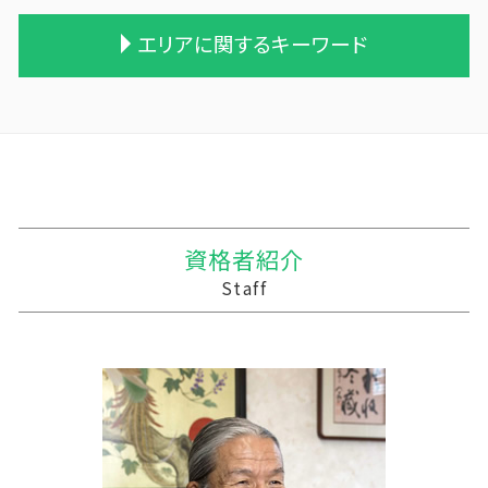
遺贈 相続税 計算
贈与税 控除額
株式会社 買収
農業 事業税
中小企業支援 なぜ必要
エリアに関するキーワード
相続税 税務署 調査
住宅購入 贈与
会社 合併 デメリット
農業簿記 仕訳
相続 税務調査 割合
贈与 相続税
贈与税 改正
統合 合併
農業 法人化
相続税 税務調査 割合
相続 遺産
相続時精算課税制度 わかりやすく
会社 合併 メリット
家族農業
税務調査 line
佐井村の相続税 贈与税 事業承継 農業経理
相続税対策 マンション
贈与税 税率 計算
会社 合併 費用
農業 一人 経営
資金繰り 税理士
三沢市 資金繰り
相続税 申告 不要
贈与 控除
株式買収
農業 青色申告決算書
簡単 資金繰り
和賀郡の相続税 贈与税 事業承継 農業経理
不動産 相続 売却
贈与税 金額
企業の買収 合併
農業 経費
事業支援 給付金
階上町の相続税 贈与税 事業承継 農業経理
相続税と贈与税
贈与税率 改正
合併 手続
会社 農業
経営計画 補助金
十和田市 事業支援
贈与税 基礎控除 改正
合併 m&a
農業法人
経営計画 売上
三沢市 記帳代行
資格者紹介
生活費 贈与税 親子
吸収合併 手続き
家族経営 農業
資金繰りとは 中小企業
弘前市の相続税 贈与税 事業承継 農業経理
Staff
贈与税 率
適格合併とは
農業 個人
記帳代行 相場 個人
横浜町の相続税 贈与税 事業承継 農業経理
兄弟会社 合併
農業法人 会計
経営計画
十和田市 事業支援金 個人事業主
吸収合併 契約 承継
農業法人とは
税務調査 事前通知
十和田市 資金調達
個人農業
法人 税理士 記帳代行
遠野市の相続税 贈与税 事業承継 農業経理
農業 税理士
税務調査 準備
野辺地町の相続税 贈与税 事業承継 農業経理
経営計画 変更
十和田市 税理士事務所
税務調査 時期
三沢市 税務調査 税理士
事業支援金 個人事業主
普代村の相続税 贈与税 事業承継 農業経理