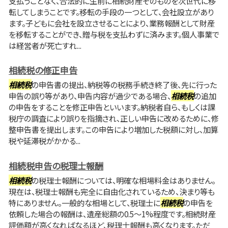
支払うことなく、合法的に生前に相続財産そのものを次世代に移
転してしまうことです。移転の手段の一つとして、会社設立があり
ます。子どもに会社を設立させることにより、業務報酬として財産
を移転することができ、贈与税を支払わずに済みます。個人事業で
は経営者が死亡すれ...
相続税の修正申告
相続税
の申告書の提出、納税等の税務手続き終了後、先に行った
申告の誤り等があり、申告内容が過少である場合、
相続税
の追加
の申告をすることを修正申告といいます。納税者自ら、もしくは課
税庁の調査により誤りを指摘され、正しい申告に改めるために、修
整申告書を提出します。この申告により増加した税額に対し、加算
税や延滞税がかかる...
相続税申告の税理士報酬
相続税
の税理士報酬については、明確な相場料金はありません。
現在は、税理士報酬も完全に自由化されているため、決まり等も
特にありません。一般的な相場として、税理士に
相続税
の申告を
依頼した場合の報酬は、遺産総額の0.5～1%程度です。相続財産
評価額が高くなればなるほど、税理士報酬も高くなります。ただ