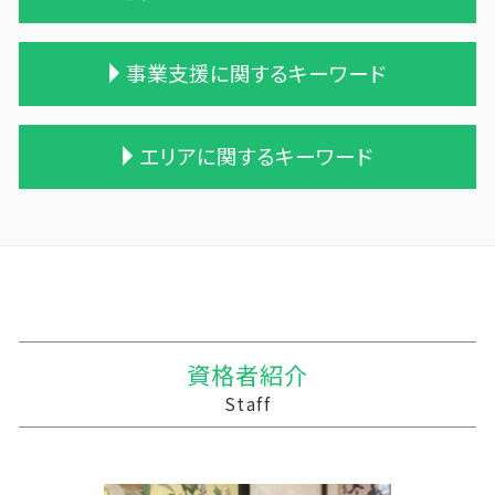
相続税 税理士報酬
贈与税 基礎控除
債務超過会社 合併
相続税申告 税理士報酬
相続時精算課税制度 わかりやすく
事業譲渡 従業員
農業 個人
事業支援に関するキーワード
相続税 2割加算
贈与税 相続税 税率
企業の買収 合併
会社 農業
相続税 修正申告
贈与税 夫婦間 口座移動
吸収合併 契約 承継
農業 法人化
遺留分
贈与税 計算
買収 m&a
農業 税理士
経営計画 変更
エリアに関するキーワード
相続税の時効
贈与税率 改正
合併 m&a
青色申告 農業
中小企業支援 助成金
相続 遺留分 計算
贈与 控除
株式会社 買収
農業簿記 仕訳
税務調査 時期 個人
相続税 配偶者控除 計算式
相続時精算課税制度 デメリット
会社 合併 費用
農業 一人 経営
税務調査 時期
十和田市 中小企業支援
相続税対策 マンション
贈与税 額
兄弟会社 合併
家族経営 農業
簡単 資金繰り
三沢市 確定申告
相続税と贈与税
贈与税 率
会社 合併 メリット
農業法人とは
経営計画 建設業
三沢市 経営計画 事業計画
相続 遺産
贈与税 改正
統合 合併
株式会社 農業
税務調査 やばい
三沢市 税務
生前贈与 相続税
贈与税の計算
適格合併とは
個人農業
経営計画 売上
三戸郡 税務調査
贈与税 とは
企業の合併
農業 個人経営
記帳代行 経理代行
風間浦村の相続税 贈与税 事業承継 農業経理
資格者紹介
贈与 保険
会社 合併 方法
農業法人 会計
経営計画 なぜ必要
十和田市 資金調達手段
Staff
贈与税 対象
会社 合併 デメリット
農業 青色申告決算書
中小企業支援 問い合わせ
黒石市の相続税 贈与税 事業承継 農業経理
企業 買収 合併
農業 経費
記帳代行 顧問料
三沢市 税務調査
合併 手続
農業法人
資金繰り エクセル
三沢市 資金繰り改善支援
農業 事業税
税務調査 予告なし
陸前高田市の相続税 贈与税 事業承継 農業経