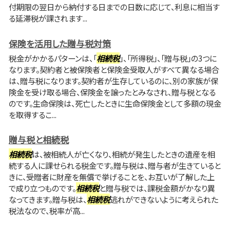
付期限の翌日から納付する日までの日数に応じて、利息に相当す
る延滞税が課されます...
保険を活用した贈与税対策
税金がかかるパターンは、「
相続税
」、「所得税」、「贈与税」の3つに
なります。契約者と被保険者と保険金受取人がすべて異なる場合
は、贈与税になります。契約者が生存しているのに、別の家族が保
険金を受け取る場合、保険金を譲ったとみなされ、贈与税となる
のです。生命保険は、死亡したときに生命保険金として多額の現金
を取得するこ...
贈与税と相続税
相続税
は、被相続人が亡くなり、相続が発生したときの遺産を相
続する人に課せられる税金です。贈与税は、贈与者が生きていると
きに、受贈者に財産を無償で挙げることを、お互いが了解した上
で成り立つものです。
相続税
と贈与税では、課税金額がかなり異
なってきます。贈与税は、
相続税
逃れができないように考えられた
税法なので、税率が高...