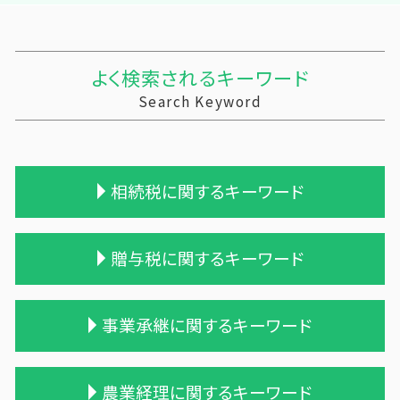
よく検索されるキーワード
Search Keyword
相続税に関するキーワード
相続税申告 報酬
贈与税に関するキーワード
相続税 税務署 調査
相続税 税理士 費用
相続 遺留分
遺贈 贈与税
事業承継に関するキーワード
小規模宅地等 特例
暦年贈与 改正
相続税 配偶者控除
住宅購入 贈与
税理士 相続 報酬
贈与税 計算方法
吸収合併 手続き
農業経理に関するキーワード
相続税 遺留分
保険金 贈与税
株式買収