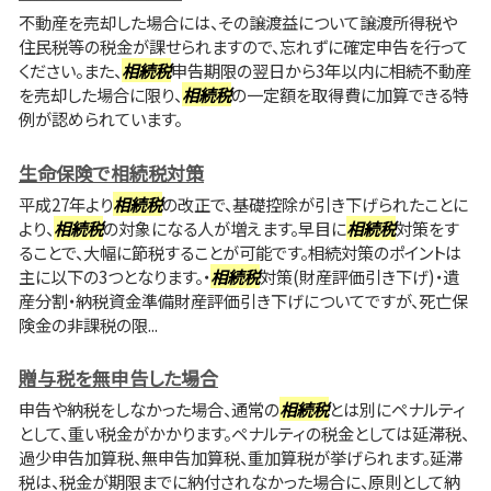
不動産を売却した場合には、その譲渡益について譲渡所得税や
住民税等の税金が課せられますので、忘れずに確定申告を行って
ください。また、
相続税
申告期限の翌日から3年以内に相続不動産
を売却した場合に限り、
相続税
の一定額を取得費に加算できる特
例が認められています。
生命保険で相続税対策
平成27年より
相続税
の改正で、基礎控除が引き下げられたことに
より、
相続税
の対象になる人が増えます。早目に
相続税
対策をす
ることで、大幅に節税することが可能です。相続対策のポイントは
主に以下の3つとなります。・
相続税
対策(財産評価引き下げ)・遺
産分割・納税資金準備財産評価引き下げについてですが、死亡保
険金の非課税の限...
贈与税を無申告した場合
申告や納税をしなかった場合、通常の
相続税
とは別にペナルティ
として、重い税金がかかります。ペナルティの税金としては延滞税、
過少申告加算税、無申告加算税、重加算税が挙げられます。延滞
税は、税金が期限までに納付されなかった場合に、原則として納