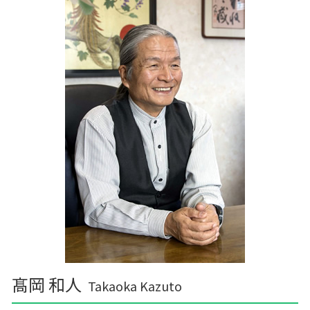
家族農業
経営計画 経営戦略 違い
理
中小企業支援
十和田市 確定申告
経営計画 事業計画
九戸郡の相続税 贈与税 事業承継 農業経理
資金繰りとは 簡単に
十和田市 税務調査 税理士
中小企業支援 なぜ
平泉町の相続税 贈与税 事業承継 農業経理
税務調査 準備
遠野市の相続税 贈与税 事業承継 農業経理
岩手郡の相続税 贈与税 事業承継 農業経理
軽米町の相続税 贈与税 事業承継 農業経理
十和田市 記帳代行 経理代行
十和田市 企業支援
髙岡 和人
Takaoka Kazuto