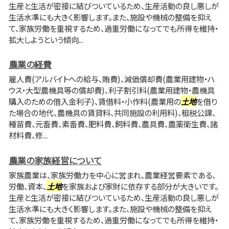
生産と生活が密接に結びついているため、生産活動の良し悪しが
生活水準にも大きく影響します。また、施設や機械の整備を抑え
て、家族労働を重視するため、過重労働になってでも所得を維持・
拡大しようという傾向...
農業の経費
雇人費(アルバイトへの給与、賄費)、減価償却費(農業用建物・ハ
ウス・大型農機具等の償却費)、利子割引料(農業用建物・農機具
購入のための借入金利子)、賃借料・小作料(農業用の
土地
を借り
た場合の地代、農機具の賃貸料、共同施設の利用料)、租税公課、
種苗費、元畜費、素畜費、肥料費、飼料費、農具費、農薬衛生費、諸
材料費、修...
農業の家族経営について
家族農業は、家族労働力を中心に営まれ、農業経営要素である、
労働、資本、
土地
を家族および家財に依存する部分が大きいです。
生産と生活が密接に結びついているため、生産活動の良し悪しが
生活水準にも大きく影響します。また、施設や機械の整備を抑え
て、家族労働を重視するため、過重労働になってでも所得を維持・