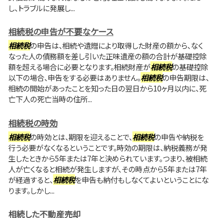
し、トラブルに発展し...
相続税の申告が不要なケース
相続税
の申告は、相続や遺贈により取得した財産の額から、なく
なった人の債務額を差し引いた正味遺産の額の合計が基礎控除
額を超える場合に必要となります。相続財産が
相続税
の基礎控除
以下の場合、申告をする必要はありません。
相続税
の申告期限は、
相続の開始があったことを知った日の翌日から10ヶ月以内に、死
亡下人の死亡当時の住所...
相続税の時効
相続税
の時効とは、期限を迎えることで、
相続税
の申告や納税を
行う必要がなくなるということです。時効の期限は、納税義務が発
生したときから5年または7年と決められています。つまり、被相続
人が亡くなると相続が発生しますが、その時点から5年または7年
が経過すると、
相続税
を申告も納付もしなくてよいということにな
ります。しかし...
相続した不動産売却