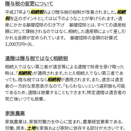
贈与税の変更について
平成27年より
相続税
および贈与税の税制が改善されました。
相続
税
改正のポイントとしては以下のようなことが挙げられます。・遺
産にかかる基礎控除の引き下げ 基礎控除とは、すべての遺産総
額に対して課税されるのではなく、相続した遺産額によって差し引
かれる金額が定められています。 基礎控除の金額の計算式
3,000万円+(6...
遺贈は贈与税ではなく相続税
相続人ではない第三者が遺言等による遺贈で財産を受け取った
時は、「
相続税
」が適用されます。たとえ相続人でない第三者であ
っても、贈与税ではなく
相続税
が適用されます。また、遺言は遺言
者の一方的な意思表示なので、「もらわない」という選択肢も可能
であるため、遺贈は放棄することもできます。特定遺贈は遺言者の
死亡後いつでも放棄...
家族農業
家族農業は、家族労働力を中心に営まれ、農業経営要素である、
労働、資本、
土地
を家族および家財に依存する部分が大きいです。