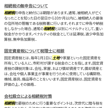
相続税の無申告について
相続税
の申告と納付には期限があります。通常、被相続人が亡く
なったことを知った日の翌日から10か月以内に、被相続人の最後
の住所地の管轄である税務署に行います。それまでに申告や納税
をしなかった場合、通常の
相続税
とは別にペナルティとして、重い
税金がかかります。ペナルティの税金としては延滞税、過少申告加
算税、無申告加算税...
固定資産税について税理士に相談
固定資産税とは、毎年1月1日に
土地
や家屋といった固定資産を
所有している人に、市町村が課する税金のことを指します。固定資
産税の課税対象は、会社、家屋、および償却資産です。償却資産と
は、会社や個人事業主が事業を行うために使用している構築物、
機械、器具、備品等のことをいいます。固定資産税は、固定資産を
評価の上、その価格...
会社設立による相続税対策
相続税
の節税のために行う重要なポイントは、次世代に贈与税を