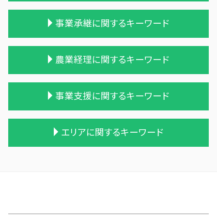
相続税 時効 タンス預金
相続税の時効
住宅購入 贈与
事業承継に関するキーワード
相続税 税務調査 時期
贈与 申告
相続税対策 会社設立
贈与税 無申告
保険 相続税対策
贈与税 税率表
会社 合併 デメリット
農業経理に関するキーワード
相続税 申告期限
贈与税率 改正
企業の合併
遺産相続 相続税
贈与税 控除額
企業の買収 合併
不動産 相続 売却
贈与税の計算
会社 合併 方法
会社 農業
事業支援に関するキーワード
相続税 税務調査
相続時精算課税制度 メリット
会社 合併 費用
家族農業
生前贈与 相続税
贈与税の申告
事業譲渡 従業員
家族経営 農業
遺留分 計算
相続時精算課税制度 デメリット
企業 買収 合併
農業簿記 仕訳
簡単 資金繰り
エリアに関するキーワード
相続税 税理士 費用
贈与税 金額
兄弟会社 合併
農業 青色申告決算書
資金繰り エクセル
相続税対策 アパート
贈与税 支払い
統合 合併
農業法人 会計
経営計画 補助金
相続税 農地
贈与税 税率 改正
吸収合併 契約 承継
農業法人とは
経理 資金繰り
雫石町の相続税 贈与税 事業承継 農業経理
税理士 相続 報酬
遺贈 贈与税
株式会社 買収
株式会社 農業
会計 資金繰り ソフト
大間町の相続税 贈与税 事業承継 農業経理
相続税 税務署 調査
贈与税 税率 計算
債務超過会社 合併
個人農業
相続税 税務調査 割合
三沢市 事業計画策定支援
相続税 贈与税
贈与税 基礎控除
株式買収
農業 事業税
中小企業支援
三沢市 事業支援
相続税 申告 不要
贈与税の税率
適格合併とは
農業 個人経営
記帳代行 相場 税理士
三沢市 経営計画 事業計画