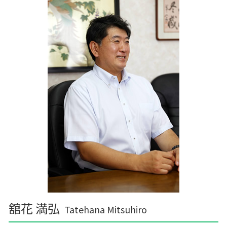
舘花 満弘
Tatehana Mitsuhiro