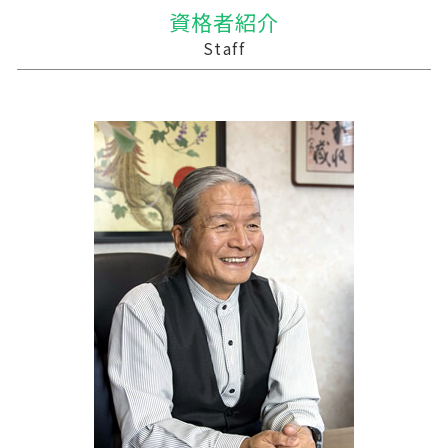
贈与税 現金
吸収合併 手続き
農業 一人 経営
資金繰りとは 簡単に
つがる市の相続税 贈与税 事業承継 農業経理
資格者紹介
贈与税 基礎控除 改正
会社 合併 メリット
農業 法人化
税理士 記帳代行 報酬
岩手町の相続税 贈与税 事業承継 農業経理
Staff
贈与税 率
合併 手続
農業 個人
税務調査 時間
十和田市 経理システム
買収 m&a
青色申告 農業
事業支援 給付金
田舎館村の相続税 贈与税 事業承継 農業経理
合併 m&a
農業 税理士
資金繰り
六ヶ所村の相続税 贈与税 事業承継 農業経理
農業 経費
税務調査 事前通知
三沢市 資金調達方法
農業法人
経営計画 売上
風間浦村の相続税 贈与税 事業承継 農業経理
経営計画
八戸市の相続税 贈与税 事業承継 農業経理
税務調査 用意するもの
十和田市 税務調査事前対策
税理士 記帳代行 源泉所得税
葛巻町の相続税 贈与税 事業承継 農業経理
税務調査 やばい
北津軽郡の相続税 贈与税 事業承継 農業経理
事業支援 事前確認
紫波郡の相続税 贈与税 事業承継 農業経理
三戸郡 税務調査 税理士
三戸郡 経営計画
三戸郡 事業支援