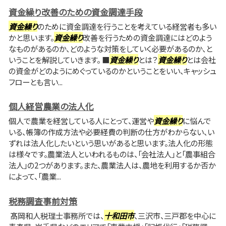
資金繰り改善のための資金調達手段
資金繰り
のために資金調達を行うことを考えている経営者も多い
かと思います。
資金繰り
改善を行うための資金調達にはどのよう
なものがあるのか、どのような対策をしていく必要があるのか、と
いうことを解説していきます。 ■
資金繰り
とは？
資金繰り
とは会社
の資金がどのようにめぐっているのかということをいい、キャッシュ
フローとも言い...
個人経営農業の法人化
個人で農業を経営している人にとって、運営や
資金繰り
に悩んで
いる、帳簿の作成方法や必要経費の判断の仕方がわからない、い
ずれは法人化したいという思いがあると思います。法人化の形態
は様々です。農業法人といわれるものは、「会社法人」と「農事組合
法人」の2つがあります。また、農業法人は、農地を利用するか否か
によって、「農業...
税務調査事前対策
髙岡和人税理士事務所では、
十和田市
、三沢市、三戸郡を中心に