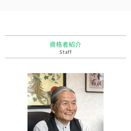
相続税 贈与税 改正
贈与税 基礎控除
事業譲渡 従業員
農業法人とは
中小企業 資金繰り
十和田市 事業計画
相続 遺留分
贈与税 相続
株式買収
会社 農業
個人事業主 税務調査 割合
三沢市 記帳代行
相続税 遺留分
贈与税の計算
会社 合併 方法
農業法人 会計
中小企業支援 目的
北津軽郡の相続税 贈与税 事業承継 農業経理
相続税 贈与税
贈与税 計算
会社 合併 デメリット
農業簿記 仕訳
中小企業支援 なぜ
滝沢市の相続税 贈与税 事業承継 農業経理
相続税対策 アパート
贈与税 支払い方法
債務超過会社 合併
農業 個人
中小企業支援 問い合わせ
葛巻町の相続税 贈与税 事業承継 農業経理
贈与税 無申告
会社 合併 メリット
株式会社 農業
事業支援 補助金
野田村の相続税 贈与税 事業承継 農業経理
資格者紹介
贈与税 金額
合併 m&a
農業 一人 経営
資金繰り
十和田市 税務調査 税理士
Staff
贈与税と相続税
買収 m&a
青色申告 農業
経営計画 建設業
西目屋村の相続税 贈与税 事業承継 農業経理
会社 合併 費用
家族農業
税務調査 優良法人
十和田市 税理士 記帳代行 丸投げ
企業の買収 合併
農業 青色申告決算書
経営計画 マーケティング
十和田市 記帳代行
農業 税理士
税務調査 時間
岩泉町の相続税 贈与税 事業承継 農業経理
農業 法人化
事業支援 給付金
六戸町の相続税 贈与税 事業承継 農業経理
経営計画書 事業計画書 違い
十和田市 税務対策
記帳代行 相場 個人
三戸郡 税務申告
経理 資金繰り
十和田市 資金繰り
経営計画 調査
胆沢郡の相続税 贈与税 事業承継 農業経理
経営計画 補助金
十和田市 税務
三戸郡 資金調達手段