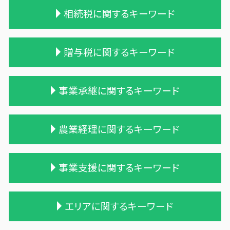
相続税に関するキーワード
相続税対策 会社設立
贈与税に関するキーワード
相続税 計算例
相続 税理士 費用
保険 相続税対策
贈与税 税率 計算
事業承継に関するキーワード
遺贈 相続
相続時精算課税制度 メリット
相続税 申告 不要
保険金 贈与税
相続税 修正申告
贈与税 税率表
株式会社 買収
農業経理に関するキーワード
相続税 配偶者控除
生活費 贈与税 親子
企業 買収 合併
相続税 無申告
遺贈 贈与税
企業の合併
遺留分
相続時精算課税制度 わかりやすく
兄弟会社 合併
農業 経費
事業支援に関するキーワード
相続 遺留分 計算
贈与税の税率
適格合併とは
農業法人
相続税 贈与税 税率
贈与税 税率 改正
吸収合併 契約 承継
家族経営 農業
相続税 農地
贈与税 計算方法
合併 手続
農業 個人経営
税務調査 悪いこと
エリアに関するキーワード
遺産相続 相続税
贈与税 改正
統合 合併
個人農業
事業支援金 個人事業主
相続税対策 生命保険
贈与税 変更
吸収合併 手続き
農業 事業税
簡単 資金繰り