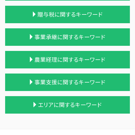
土地 相続税
贈与税に関するキーワード
相続税 配偶者控除
遺贈 相続
相続税対策 アパート
贈与 控除
事業承継に関するキーワード
相続 税務署 調査
相続時精算課税制度 メリット
相続税 申告 不要
贈与税 相続税 改正
生前贈与 相続税
贈与税 現金
株式買収
農業経理に関するキーワード
相続税対策 生命保険
贈与税 変更
兄弟会社 合併
相続税 税理士報酬
相続時精算課税制度 わかりやすく
株式会社 買収
相続税 計算例
贈与税 基礎控除 改正
合併 手続
農業法人とは
事業支援に関するキーワード
相続税 税務調査
贈与税率 改正
企業の合併
農業 青色申告決算書
相続税 遺留分
贈与税 対象
企業の買収 合併
青色申告 農業
遺贈 相続税 計算
贈与税 相続
会社 合併 方法
家族農業
税務調査 時期
エリアに関するキーワード
相続税 税務調査 時期
贈与税 配偶者控除
会社 合併 費用
家族経営 農業
中小企業支援 目的
税理士 相続 報酬
贈与税 夫婦間 口座移動
企業 買収 合併
農業簿記 仕訳
資金繰り エクセル
相続税 税務署 調査
贈与税 金額
吸収合併 手続き
農業法人 会計
記帳代行
三沢市 経理システム
相続税 時効 タンス預金
遺贈 贈与税
会社 合併 デメリット
株式会社 農業
資金繰り 消費税
十和田市 税理士