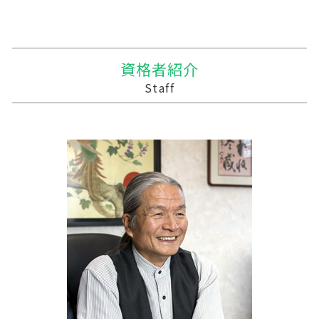
相続税申告 報酬
贈与税 相続税 税率
合併 m&a
農業 個人経営
税務調査 悪いこと
三戸郡の相続税 贈与税 事業承継 農業経理
相続税 農地
贈与税 改正
事業譲渡 従業員
農業 法人化
経営計画 事業計画 違い
西目屋村の相続税 贈与税 事業承継 農業経理
相続税 配偶者控除 計算式
贈与税 計算
債務超過会社 合併
農業法人
相続税 税務調査 割合
三戸郡 経営支援
贈与税の計算
吸収合併 契約 承継
農業 事業税
中小企業支援 重要性
外ヶ浜町の相続税 贈与税 事業承継 農業経理
資格者紹介
贈与税 無申告
適格合併とは
個人農業
中小企業支援 助成金
下北郡の相続税 贈与税 事業承継 農業経理
Staff
贈与 申告
会社 合併 メリット
会社 農業
会計 資金繰り ソフト
横浜町の相続税 贈与税 事業承継 農業経理
統合 合併
農業 個人
記帳代行 相場 税理士
遠野市の相続税 贈与税 事業承継 農業経理
買収 m&a
農業 経費
税務調査 わからない
五所川原市の相続税 贈与税 事業承継 農業経
農業 一人 経営
税務調査 忘れた
理
農業 税理士
資金繰り 作成
雫石町の相続税 贈与税 事業承継 農業経理
事業支援 給付金
三戸郡 記帳代行
経営計画 マーケティング
平川市の相続税 贈与税 事業承継 農業経理
資金繰りとは 簡単に
紫波郡の相続税 贈与税 事業承継 農業経理
経理 資金繰り
大船渡市の相続税 贈与税 事業承継 農業経理
中小企業支援 なぜ必要
三戸郡 税務調査事前対策 税理士
三沢市 税務調査事前対策 税理士
十和田市 税務対策
十和田市 中小企業支援