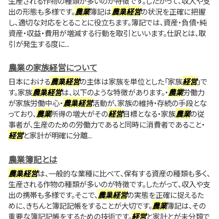
生産される作物の種類が多いのが特徴です。したがって、収入や支
出の形態も多様です。
農業
簿記は
農業
経営
の状況を正確に把握
し、適切な対応をとることに役立ちます。簿記では、資産・負債・純
資産・収益・費用が増減する行動を取引といいます。仕訳とは、取
引が発生する度に...
農業の家族経営について
日本における
農業
経営
の主体は家族を単位とした「家族
経営
」で
す。家族
農業
経営
は、以下のような特徴があります。・
農業
労働力
が家族労働中心・
農業
経営
活動が、家族の維持・存続の手段とな
っており、
農業
所得の増大がその
経営
目標となる・家族
農業
の従
事者が、生産のための労働力であると同時に消費者であること・
経営
と家計が明確に分離...
農業簿記とは
農業
経営
は、一般的な業種に比べて、保有する資産の種類も多く、
生産される作物の種類が多いのが特徴です。したがって、収入や支
出の携帯も多様です。そこで、
農業
経営
の実態を正確に捉えるた
めに、きちんと簿記記帳をすることが大切です。
農業
簿記は、その
重要な簿記記帳をするための技術です。
経営
と家計とが未分類で