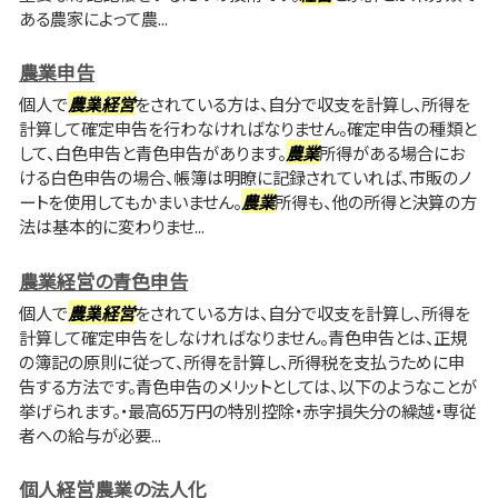
ある農家によって農...
農業申告
個人で
農業
経営
をされている方は、自分で収支を計算し、所得を
計算して確定申告を行わなければなりません。確定申告の種類と
して、白色申告と青色申告があります。
農業
所得がある場合にお
ける白色申告の場合、帳簿は明瞭に記録されていれば、市販のノ
ートを使用してもかまいません。
農業
所得も、他の所得と決算の方
法は基本的に変わりませ...
農業経営の青色申告
個人で
農業
経営
をされている方は、自分で収支を計算し、所得を
計算して確定申告をしなければなりません。青色申告とは、正規
の簿記の原則に従って、所得を計算し、所得税を支払うために申
告する方法です。青色申告のメリットとしては、以下のようなことが
挙げられます。・最高65万円の特別控除・赤字損失分の繰越・専従
者への給与が必要...
個人経営農業の法人化