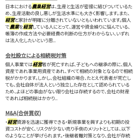
日本における
農業
経営
は、生産と生活が密接に結びついているた
め、生産活動の良し悪しが生活水準にも大きく影響します。また、
経営
と家計が明確に分離されていないともいわれています。個人
で
農業
を
経営
している人にとって、運営や資金繰りに悩んでいる、
帳簿の作成方法や必要経費の判断の仕方がわからない、いずれ
は法人化したいという思...
会社設立による相続税対策
個人事業では
経営
者が死亡すれば、子どもへの継承の際に、個人
資産であれ事業用資産であれ、すべて相続の対象となるので相続
税がかかります。しかし、会社組織の場合、たとえ代表者が死亡し
ても、会社自体が法人という独立した存在として認められている
ため、よほどの事由がない限り会社は存続するので、会社の財産
であれば相続税はかかり...
M&A(合併買収)
・
経営
資源を迅速に獲得できる・新規事業を興すよりも初期の投
資コストが安く、リスクが少ない売り手側のメリットとしては、以下
のようなことが挙げられます。・後継者難対策となり、会社が存続