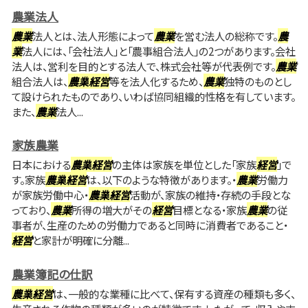
農業法人
農業
法人とは、法人形態によって
農業
を営む法人の総称です。
農
業
法人には、「会社法人」と「農事組合法人」の2つがあります。会社
法人は、営利を目的とする法人で、株式会社等が代表例です。
農業
組合法人は、
農業
経営
等を法人化するため、
農業
独特のものとし
て設けられたものであり、いわば協同組織的性格を有しています。
また、
農業
法人...
家族農業
日本における
農業
経営
の主体は家族を単位とした「家族
経営
」で
す。家族
農業
経営
は、以下のような特徴があります。・
農業
労働力
が家族労働中心・
農業
経営
活動が、家族の維持・存続の手段とな
っており、
農業
所得の増大がその
経営
目標となる・家族
農業
の従
事者が、生産のための労働力であると同時に消費者であること・
経営
と家計が明確に分離...
農業簿記の仕訳
農業
経営
は、一般的な業種に比べて、保有する資産の種類も多く、