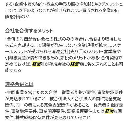
する・企業体質の強化・株主の手取り額の増加M&Aのデメリットと
しては、以下のようなことが挙げられます。・買収される企業の価
値を計るのが...
会社を合併するメリット
・合併の対価が合併会社の株式のみの場合は、合併より取得した
株式を売却するまで課税が発生しない・企業規模が拡大し、スケ
ールメリットが受けられる消滅会社(売り手)のメリット・営業権や
引継ぎ資産が償却できるため、節税のメリットがある・合併契約で
定めておけば、
経営
陣が存続会社の
経営
陣に名を連ねることも可
能である
適格合併とは
・共同事業を営むための合併 従業者引継ぎ要件、事業継承要件
が見込まれていること 被合併法人と合併法人の間に完全支配
関係、同一の者による完全支配関係があること 従業者引継ぎ要
件、事業継承要件、事業関連要件、事業規模要件または
経営
参画
要件、株式継続保有要件が見込まれていること