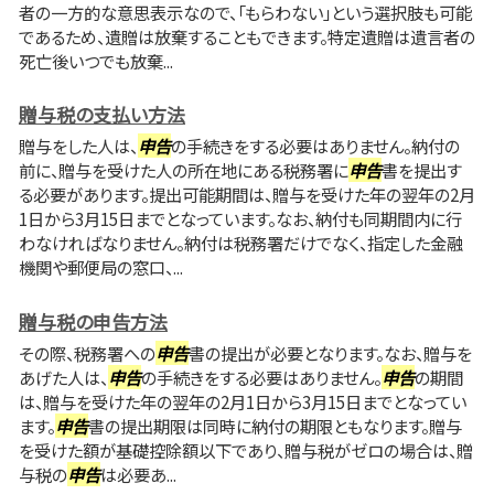
者の一方的な意思表示なので、「もらわない」という選択肢も可能
であるため、遺贈は放棄することもできます。特定遺贈は遺言者の
死亡後いつでも放棄...
贈与税の支払い方法
贈与をした人は、
申告
の手続きをする必要はありません。納付の
前に、贈与を受けた人の所在地にある税務署に
申告
書を提出す
る必要があります。提出可能期間は、贈与を受けた年の翌年の2月
1日から3月15日までとなっています。なお、納付も同期間内に行
わなければなりません。納付は税務署だけでなく、指定した金融
機関や郵便局の窓口、...
贈与税の申告方法
その際、税務署への
申告
書の提出が必要となります。なお、贈与を
あげた人は、
申告
の手続きをする必要はありません。
申告
の期間
は、贈与を受けた年の翌年の2月1日から3月15日までとなってい
ます。
申告
書の提出期限は同時に納付の期限ともなります。贈与
を受けた額が基礎控除額以下であり、贈与税がゼロの場合は、贈
与税の
申告
は必要あ...