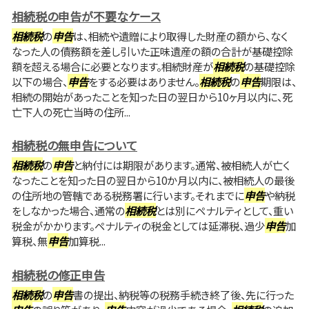
相続税の申告が不要なケース
相続税
の
申告
は、相続や遺贈により取得した財産の額から、なく
なった人の債務額を差し引いた正味遺産の額の合計が基礎控除
額を超える場合に必要となります。相続財産が
相続税
の基礎控除
以下の場合、
申告
をする必要はありません。
相続税
の
申告
期限は、
相続の開始があったことを知った日の翌日から10ヶ月以内に、死
亡下人の死亡当時の住所...
相続税の無申告について
相続税
の
申告
と納付には期限があります。通常、被相続人が亡く
なったことを知った日の翌日から10か月以内に、被相続人の最後
の住所地の管轄である税務署に行います。それまでに
申告
や納税
をしなかった場合、通常の
相続税
とは別にペナルティとして、重い
税金がかかります。ペナルティの税金としては延滞税、過少
申告
加
算税、無
申告
加算税...
相続税の修正申告
相続税
の
申告
書の提出、納税等の税務手続き終了後、先に行った