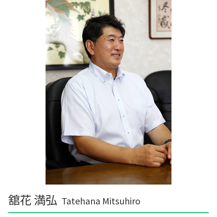
舘花 満弘
Tatehana Mitsuhiro