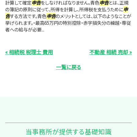
計算して確定
申告
をしなければなりません。青色
申告
とは、正規
の簿記の原則に従って、所得を計算し、所得税を支払うために
申
告
する方法です。青色
申告
のメリットとしては、以下のようなことが
挙げられます。・最高65万円の特別控除・赤字損失分の繰越・専従
者への給与が必要...
« 相続税 税理士 費用
不動産 相続 売却 »
一覧に戻る
当事務所が提供する基礎知識