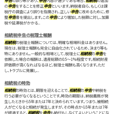
申告
の誤り等があり、
申告
内容が過少である場合、
相続税
の追加
の
申告
をすることを修正
申告
といいます。納税者自ら、もしくは課
税庁の調査により誤りを指摘され、正しい
申告
に改めるために、修
整
申告
書を提出します。この
申告
により増加した税額に対し、加算
税や延滞税がかかる...
相続税申告の税理士報酬
相続税
の税理士報酬については、明確な相場料金はありません。
現在は、税理士報酬も完全に自由化されているため、決まり等も
特にありません。一般的な相場として、税理士に
相続税
の
申告
を
依頼した場合の報酬は、遺産総額の0.5～1%程度です。相続財産
評価額が高くなればなるほど、税理士報酬も高くなります。ただ
し、トラブルに発展し...
相続税の時効
相続税
の時効とは、期限を迎えることで、
相続税
の
申告
や納税を
行う必要がなくなるということです。時効の期限は、納税義務が発
生したときから5年または7年と決められています。つまり、被相続
人が亡くなると相続が発生しますが、その時点から5年または7年
が経過すると、
相続税
を
申告
も納付もしなくてよいということにな