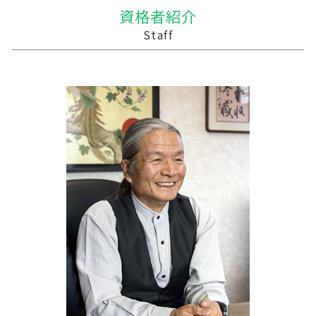
贈与税 計算
企業の買収 合併
農業 青色申告決算書
経営計画 建設業
佐井村の相続税 贈与税 事業承継 農業経理
資格者紹介
贈与税 相続税 税率
事業譲渡 従業員
青色申告 農業
記帳代行 個人事業主
七戸町の相続税 贈与税 事業承継 農業経理
Staff
贈与税 基礎控除
企業の合併
農業 個人
税務調査 やばい
二戸市の相続税 贈与税 事業承継 農業経理
会社 合併 費用
農業 法人化
資金繰り
鶴田町の相続税 贈与税 事業承継 農業経理
債務超過会社 合併
農業 経費
中小企業支援 なぜ
金ケ崎町の相続税 贈与税 事業承継 農業経理
農業 個人経営
line pay 税務調査
三戸郡 資金繰り
農業法人
経営計画 補助金
気仙郡の相続税 贈与税 事業承継 農業経理
税務調査 忘れた
中泊町の相続税 贈与税 事業承継 農業経理
記帳代行 コンサル
大船渡市の相続税 贈与税 事業承継 農業経理
経営計画 なぜ必要
南津軽郡の相続税 贈与税 事業承継 農業経理
税務調査 予告なし
三沢市 事業支援金 個人事業主
資金繰りとは
十和田市 中小企業経営革新支援
三戸郡 中小企業経営革新支援
八幡平市の相続税 贈与税 事業承継 農業経理
三沢市 資金繰り