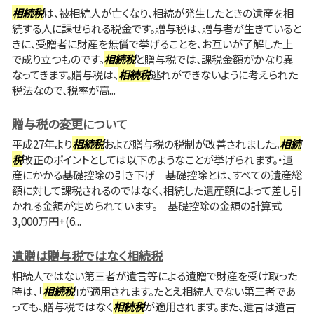
相続税
は、被相続人が亡くなり、相続が発生したときの遺産を相
続する人に課せられる税金です。贈与税は、贈与者が生きていると
きに、受贈者に財産を無償で挙げることを、お互いが了解した上
で成り立つものです。
相続税
と贈与税では、課税金額がかなり異
なってきます。贈与税は、
相続税
逃れができないように考えられた
税法なので、税率が高...
贈与税の変更について
平成27年より
相続税
および贈与税の税制が改善されました。
相続
税
改正のポイントとしては以下のようなことが挙げられます。・遺
産にかかる基礎控除の引き下げ 基礎控除とは、すべての遺産総
額に対して課税されるのではなく、相続した遺産額によって差し引
かれる金額が定められています。 基礎控除の金額の計算式
3,000万円+(6...
遺贈は贈与税ではなく相続税
相続人ではない第三者が遺言等による遺贈で財産を受け取った
時は、「
相続税
」が適用されます。たとえ相続人でない第三者であ
っても、贈与税ではなく
相続税
が適用されます。また、遺言は遺言