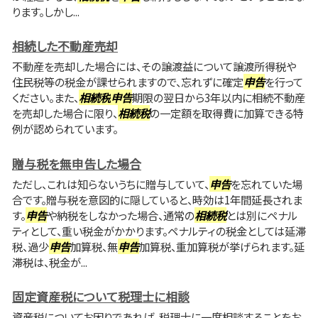
ります。しかし...
相続した不動産売却
不動産を売却した場合には、その譲渡益について譲渡所得税や
住民税等の税金が課せられますので、忘れずに確定
申告
を行って
ください。また、
相続税
申告
期限の翌日から3年以内に相続不動産
を売却した場合に限り、
相続税
の一定額を取得費に加算できる特
例が認められています。
贈与税を無申告した場合
ただし、これは知らないうちに贈与していて、
申告
を忘れていた場
合です。贈与税を意図的に隠していると、時効は1年間延長されま
す。
申告
や納税をしなかった場合、通常の
相続税
とは別にペナル
ティとして、重い税金がかかります。ペナルティの税金としては延滞
税、過少
申告
加算税、無
申告
加算税、重加算税が挙げられます。延
滞税は、税金が...
固定資産税について税理士に相談
資産税についてお困りであれば、税理士に一度相談することをお