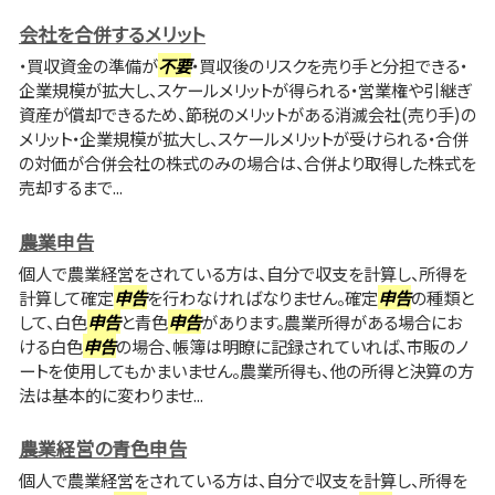
会社を合併するメリット
・買収資金の準備が
不要
・買収後のリスクを売り手と分担できる・
企業規模が拡大し、スケールメリットが得られる・営業権や引継ぎ
資産が償却できるため、節税のメリットがある消滅会社(売り手)の
メリット・企業規模が拡大し、スケールメリットが受けられる・合併
の対価が合併会社の株式のみの場合は、合併より取得した株式を
売却するまで...
農業申告
個人で農業経営をされている方は、自分で収支を計算し、所得を
計算して確定
申告
を行わなければなりません。確定
申告
の種類と
して、白色
申告
と青色
申告
があります。農業所得がある場合にお
ける白色
申告
の場合、帳簿は明瞭に記録されていれば、市販のノ
ートを使用してもかまいません。農業所得も、他の所得と決算の方
法は基本的に変わりませ...
農業経営の青色申告
個人で農業経営をされている方は、自分で収支を計算し、所得を