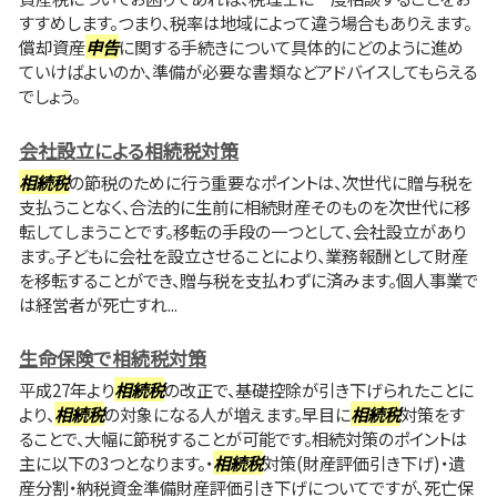
すすめします。つまり、税率は地域によって違う場合もありえます。
償却資産
申告
に関する手続きについて具体的にどのように進め
ていけばよいのか、準備が必要な書類などアドバイスしてもらえる
でしょう。
会社設立による相続税対策
相続税
の節税のために行う重要なポイントは、次世代に贈与税を
支払うことなく、合法的に生前に相続財産そのものを次世代に移
転してしまうことです。移転の手段の一つとして、会社設立があり
ます。子どもに会社を設立させることにより、業務報酬として財産
を移転することができ、贈与税を支払わずに済みます。個人事業で
は経営者が死亡すれ...
生命保険で相続税対策
平成27年より
相続税
の改正で、基礎控除が引き下げられたことに
より、
相続税
の対象になる人が増えます。早目に
相続税
対策をす
ることで、大幅に節税することが可能です。相続対策のポイントは
主に以下の3つとなります。・
相続税
対策(財産評価引き下げ)・遺
産分割・納税資金準備財産評価引き下げについてですが、死亡保