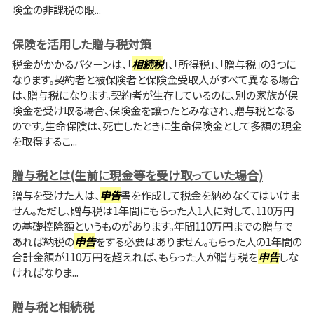
険金の非課税の限...
保険を活用した贈与税対策
税金がかかるパターンは、「
相続税
」、「所得税」、「贈与税」の3つに
なります。契約者と被保険者と保険金受取人がすべて異なる場合
は、贈与税になります。契約者が生存しているのに、別の家族が保
険金を受け取る場合、保険金を譲ったとみなされ、贈与税となる
のです。生命保険は、死亡したときに生命保険金として多額の現金
を取得するこ...
贈与税とは(生前に現金等を受け取っていた場合)
贈与を受けた人は、
申告
書を作成して税金を納めなくてはいけま
せん。ただし、贈与税は1年間にもらった人1人に対して、110万円
の基礎控除額というものがあります。年間110万円までの贈与で
あれば納税の
申告
をする必要はありません。もらった人の1年間の
合計金額が110万円を超えれば、もらった人が贈与税を
申告
しな
ければなりま...
贈与税と相続税