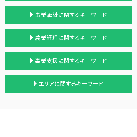
相続税 税理士 費用
遺産相続 相続税
相続時精算課税制度 わかりやすく
事業承継に関するキーワード
遺贈 相続税 基礎控除
贈与 申告
相続税 贈与税
贈与税の計算
相続税対策 生命保険
住宅購入 贈与
会社 合併 メリット
農業経理に関するキーワード
相続 遺留分
贈与税 相続
適格合併とは
相続税 計算例
贈与税の申告
合併 m&a
相続税対策 会社設立
贈与税 基礎控除 改正
企業 買収 合併
個人農業
事業支援に関するキーワード
相続税 申告 不要
贈与税 申告方法
吸収合併 契約 承継
農業 税理士
相続税 申告 エクセル
相続時精算課税制度 メリット
株式会社 買収
家族経営 農業
相続 遺産
贈与 控除
会社 合併 方法
家族農業
記帳代行 経理代行
エリアに関するキーワード
相続税 2割加算
贈与税 金額
兄弟会社 合併
株式会社 農業
利益 資金繰り
生前贈与 相続税
相続時精算課税制度 デメリット
株式買収
農業法人とは
記帳代行 法人 税理士法
保険 相続税対策
贈与税 保険
統合 合併
農業法人 会計
経営計画書 事業計画書 違い
十和田市 税務
相続税 税理士報酬 相場
贈与税 税率表
会社 合併 デメリット
農業簿記 仕訳
中小企業 資金繰り
東北町の相続税 贈与税 事業承継 農業経理
相続税 農地
贈与税 とは
買収 m&a
農業 事業税
記帳代行 相場 個人
北津軽郡の相続税 贈与税 事業承継 農業経理
相続税 贈与税 税率
暦年贈与 改正
合併 手続
農業 一人 経営
税務調査 悪いこと
西磐井郡の相続税 贈与税 事業承継 農業経理
小規模宅地等 特例
贈与税 現金
吸収合併 手続き
会社 農業
経営計画 管理会計
三戸郡 中小企業支援 税理士