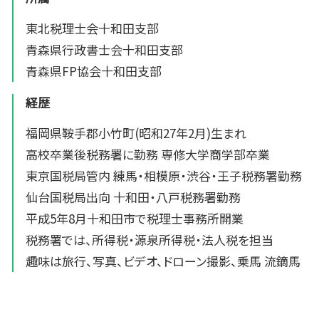
東北税理士会十和田支部
青森県行政書士会十和田支部
青森県FP協会十和田支部
経歴
福岡県鞍手郡小竹町(昭和27年2月)生まれ
高校卒業後税務署に勤務 専修大学商学部卒業
東京国税局管内 練馬・相模原・渋谷・王子税務署勤務
仙台国税局出向 十和田・八戸税務署勤務
平成5年8月十和田市で税理士事務所開業
税務署では、所得税・源泉所得税・法人税を担当
趣味は旅行、写真、ビデオ、ドローン撮影、乗馬 流鏑馬