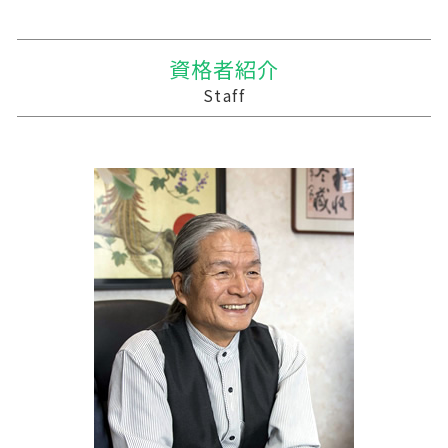
相続 遺産
贈与 申告
会社 合併 メリット
農業 経費
事業支援 法人
三戸郡 事業支援
相続税対策 生命保険
贈与税率 改正
買収 m&a
農業 青色申告決算書
経営計画 事業計画 違い
下北郡の相続税 贈与税 事業承継 農業経理
相続時精算課税制度 わかりやすく
合併 手続
農業法人 会計
税務調査 時間
三戸郡 記帳代行
資格者紹介
贈与税 金額
会社 合併 デメリット
農業 個人
記帳代行 顧問料
紫波町の相続税 贈与税 事業承継 農業経理
Staff
贈与税 基礎控除額
企業 買収 合併
農業法人
会計 資金繰り
九戸村の相続税 贈与税 事業承継 農業経理
企業の合併
農業 事業税
税務調査 時期 個人
三戸郡 中小企業支援
統合 合併
株式会社 農業
記帳代行
一関市の相続税 贈与税 事業承継 農業経理
青色申告 農業
経営計画 売上
三沢市 税務
家族経営 農業
資金繰り 税理士
岩手町の相続税 贈与税 事業承継 農業経理
資金繰り 消費税
三沢市 経営支援
法人 税理士 記帳代行
十和田市 経理システム
事業支援金 個人事業主
平泉町の相続税 贈与税 事業承継 農業経理
資金繰り 分析
三戸郡 税務調査 税理士
中小企業支援
三沢市 記帳代行 経理代行
三戸郡 事業支援金給付金
野田村の相続税 贈与税 事業承継 農業経理
三戸郡 税務対策