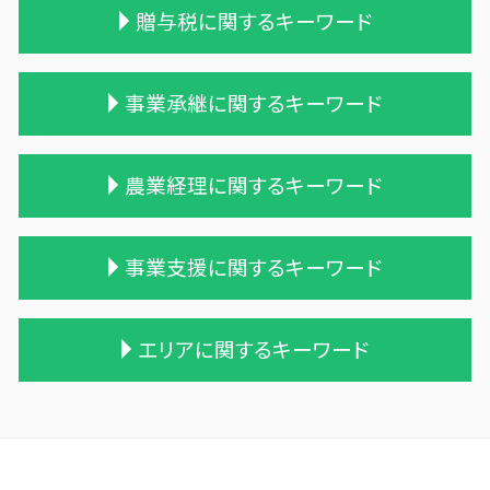
税理士 相続税 報酬
贈与税に関するキーワード
遺産相続 相続税
相続税 遺留分
相続税 申告期限
贈与税 計算方法
事業承継に関するキーワード
相続 遺留分 計算
遺贈 贈与税
保険 相続税対策
相続時精算課税制度 メリット
土地 相続税
住宅購入 贈与
株式買収
農業経理に関するキーワード
相続税申告 税理士報酬
贈与税 税率表
合併 m&a
相続税 贈与税 改正
贈与税 配偶者控除
適格合併とは
相続税と贈与税
贈与税 改正
株式会社 買収
農業 一人 経営
事業支援に関するキーワード
贈与 相続税
贈与税 申告方法
会社 合併 方法
個人農業
相続税 配偶者控除 計算式
暦年贈与 改正
吸収合併 手続き
農業簿記 仕訳
遺留分
贈与税 保険
会社 合併 費用
農業 税理士
記帳代行 個人事業主
エリアに関するキーワード
相続税 贈与税 税率
贈与税 対象
企業の買収 合併
会社 農業
税務調査 わからない
相続税 申告 不要
贈与税と相続税
債務超過会社 合併
農業 個人経営
記帳代行 相場 個人
相続税対策 会社設立
贈与税 基礎控除
事業譲渡 従業員
家族農業
事業支援金 勘定科目
十和田市 資金調達方法
相続税 税務調査 時期
贈与税 税率 改正
吸収合併 契約 承継
農業法人とは
税理士 法違反 記帳代行
新郷村の相続税 贈与税 事業承継 農業経理
遺留分 計算
贈与税 相続税 税率
兄弟会社 合併
農業 法人化
税理士 記帳代行 報酬
久慈市の相続税 贈与税 事業承継 農業経理