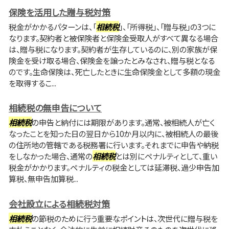
保険を活用した贈与税対策
税金がかかるパターンは、「
相続税
」、「所得税」、「贈与税」の3つに
なります。契約者と被保険者と保険金受取人がすべて異なる場合
は、贈与税になります。契約者が生存しているのに、別の家族が保
険金を受け取る場合、保険金を譲ったとみなされ、贈与税となる
のです。生命保険は、死亡したときに生命保険金として多額の現金
を取得するこ...
相続税の無申告について
相続税
の申告と納付には期限があります。通常、被相続人が亡く
なったことを知った日の翌日から10か月以内に、被相続人の最後
の住所地の管轄である税務署に行います。それまでに申告や納税
をしなかった場合、通常の
相続税
とは別にペナルティとして、重い
税金がかかります。ペナルティの税金としては延滞税、過少申告加
算税、無申告加算税...
会社設立による相続税対策
相続税
の節税のために行う重要なポイントは、次世代に贈与税を