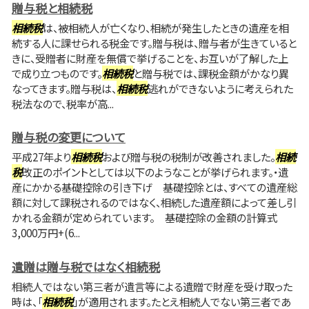
贈与税と相続税
相続税
は、被相続人が亡くなり、相続が発生したときの遺産を相
続する人に課せられる税金です。贈与税は、贈与者が生きていると
きに、受贈者に財産を無償で挙げることを、お互いが了解した上
で成り立つものです。
相続税
と贈与税では、課税金額がかなり異
なってきます。贈与税は、
相続税
逃れができないように考えられた
税法なので、税率が高...
贈与税の変更について
平成27年より
相続税
および贈与税の税制が改善されました。
相続
税
改正のポイントとしては以下のようなことが挙げられます。・遺
産にかかる基礎控除の引き下げ 基礎控除とは、すべての遺産総
額に対して課税されるのではなく、相続した遺産額によって差し引
かれる金額が定められています。 基礎控除の金額の計算式
3,000万円+(6...
遺贈は贈与税ではなく相続税
相続人ではない第三者が遺言等による遺贈で財産を受け取った
時は、「
相続税
」が適用されます。たとえ相続人でない第三者であ