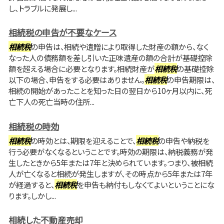
し、トラブルに発展し...
相続税の申告が不要なケース
相続税
の申告は、相続や遺贈により取得した財産の額から、なく
なった人の債務額を差し引いた正味遺産の額の合計が基礎控除
額を超える場合に必要となります。相続財産が
相続税
の基礎控除
以下の場合、申告をする必要はありません。
相続税
の申告期限は、
相続の開始があったことを知った日の翌日から10ヶ月以内に、死
亡下人の死亡当時の住所...
相続税の時効
相続税
の時効とは、期限を迎えることで、
相続税
の申告や納税を
行う必要がなくなるということです。時効の期限は、納税義務が発
生したときから5年または7年と決められています。つまり、被相続
人が亡くなると相続が発生しますが、その時点から5年または7年
が経過すると、
相続税
を申告も納付もしなくてよいということにな
ります。しかし...
相続した不動産売却