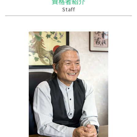
資格者紹介
贈与 控除
合併 手続
農業法人
記帳代行
十和田市 税務調査
Staff
贈与税 基礎控除額
合併 m&a
農業法人 会計
税務調査 悪いこと
三戸郡 税務調査 税理士
会社 合併 メリット
農業 一人 経営
税務調査 準備
三沢市 税務調査事前対策 税理士
会社 合併 デメリット
農業 税理士
資金繰りとは
十和田市 記帳代行
青色申告 農業
税務調査 時期
釜石市の相続税 贈与税 事業承継 農業経理
農業法人とは
税務調査 忘れた
三沢市の相続税 贈与税 事業承継 農業経理
経営計画 事業計画 違い
三沢市 税務
記帳代行 相場 税理士
三戸郡 資金調達方法
税務調査 用意するもの
中津軽郡の相続税 贈与税 事業承継 農業経理
税務調査 時期 個人
風間浦村の相続税 贈与税 事業承継 農業経理
経営計画
住田町の相続税 贈与税 事業承継 農業経理
北上市の相続税 贈与税 事業承継 農業経理
葛巻町の相続税 贈与税 事業承継 農業経理
十和田市 企業支援