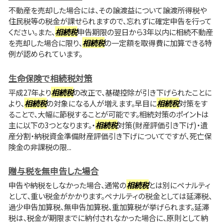
不動産を売却した場合には、その譲渡益について譲渡所得税や
住民税等の税金が課せられますので、忘れずに確定申告を行って
ください。また、
相続税
申告期限の翌日から3年以内に相続不動産
を売却した場合に限り、
相続税
の一定額を取得費に加算できる特
例が認められています。
生命保険で相続税対策
平成27年より
相続税
の改正で、基礎控除が引き下げられたことに
より、
相続税
の対象になる人が増えます。早目に
相続税
対策をす
ることで、大幅に節税することが可能です。相続対策のポイントは
主に以下の3つとなります。・
相続税
対策(財産評価引き下げ)・遺
産分割・納税資金準備財産評価引き下げについてですが、死亡保
険金の非課税の限...
贈与税を無申告した場合
申告や納税をしなかった場合、通常の
相続税
とは別にペナルティ
として、重い税金がかかります。ペナルティの税金としては延滞税、
過少申告加算税、無申告加算税、重加算税が挙げられます。延滞
税は、税金が期限までに納付されなかった場合に、原則として納