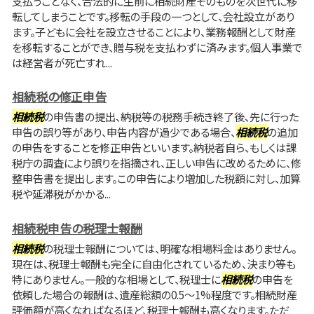
支払うことなく、合法的に生前に相続財産そのものを次世代に移
転してしまうことです。移転の手段の一つとして、会社設立があり
ます。子どもに会社を設立させることにより、業務報酬として財産
を移転することができ、贈与税を支払わずに済みます。個人事業で
は経営者が死亡すれ...
相続税の修正申告
相続税
の申告書の提出、納税等の税務手続き終了後、先に行った
申告の誤り等があり、申告内容が過少である場合、
相続税
の追加
の申告をすることを修正申告といいます。納税者自ら、もしくは課
税庁の調査により誤りを指摘され、正しい申告に改めるために、修
整申告書を提出します。この申告により増加した税額に対し、加算
税や延滞税がかかる...
相続税申告の税理士報酬
相続税
の税理士報酬については、明確な相場料金はありません。
現在は、税理士報酬も完全に自由化されているため、決まり等も
特にありません。一般的な相場として、税理士に
相続税
の申告を
依頼した場合の報酬は、遺産総額の0.5～1%程度です。相続財産
評価額が高くなればなるほど、税理士報酬も高くなります。ただ