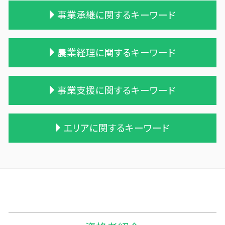
相続税 農地
贈与税 改正
事業承継に関するキーワード
相続税 2割加算
贈与税 率
相続税 贈与税 改正
贈与税 現金
相続税 配偶者控除
贈与税 相続
適格合併とは
農業経理に関するキーワード
相続税 税理士報酬 相場
相続時精算課税制度 わかりやすく
吸収合併 手続き
一次相続 二次相続
贈与税 相続税 税率
株式買収
相続税 時効 タンス預金
贈与税 配偶者控除
企業の合併
個人農業
事業支援に関するキーワード
土地 相続税
贈与税 金額
会社 合併 費用
農業簿記 仕訳
相続税の申告期限
贈与税 変更
統合 合併
家族経営 農業
相続税と贈与税
贈与税 対象
債務超過会社 合併
家族農業
経営計画 事業計画
エリアに関するキーワード
相続税 遺留分
贈与税 とは
会社 合併 方法
農業 経費
税理士 記帳代行 丸投げ
遺産相続 相続税
贈与税の申告
吸収合併 契約 承継
農業 法人化
記帳代行 個人事業主
贈与 相続税
住宅購入 贈与
事業譲渡 従業員
農業 事業税
資金繰りとは 簡単に
黒石市の相続税 贈与税 事業承継 農業経理
相続税 申告 エクセル
生活費 贈与税 親子
買収 m&a
農業 個人
経営計画 管理会計
十和田市 事業計画
相続税 申告 不要
贈与税 無申告
兄弟会社 合併
農業 個人経営
利益 資金繰り
二戸市の相続税 贈与税 事業承継 農業経理
相続税 申告期限
保険金 贈与税
企業 買収 合併
株式会社 農業
税務調査 優良法人
三沢市 確定申告
相続税対策 アパート
贈与税と相続税
企業の買収 合併
農業 青色申告決算書
税務調査 時間
三戸郡 企業支援
相続時精算課税制度 メリット
株式会社 買収
会社 農業
資金繰り 分析
奥州市の相続税 贈与税 事業承継 農業経理