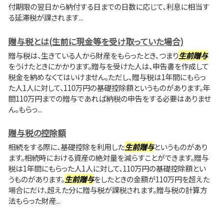
付期限の翌日から納付する日までの日数に応じて、利息に相当す
る延滞税が課されます...
贈与税とは(生前に現金等を受け取っていた場合)
贈与税は、生きている人から財産をもらったとき、つまり
生前贈与
をうけたときにかかります。贈与を受けた人は、申告書を作成して
税金を納めなくてはいけません。ただし、贈与税は1年間にもらっ
た人1人に対して、110万円の基礎控除額というものがあります。年
間110万円までの贈与であれば納税の申告をする必要はありませ
ん。もらっ...
贈与税の控除額
相続をする際に、基礎控除を利用した
生前贈与
というものがあり
ます。相続時における資産の絶対量を減らすことができます。贈与
税は1年間にもらった人1人に対して、110万円の基礎控除額とい
うものがあります。
生前贈与
をしたときの金額が110万円を超えた
場合にだけ、超えた分に贈与税が課税されます。贈与税の計算方
法もらった財産...