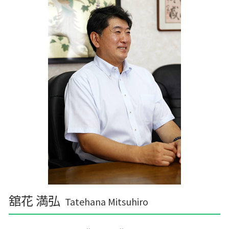
舘花 満弘
Tatehana Mitsuhiro