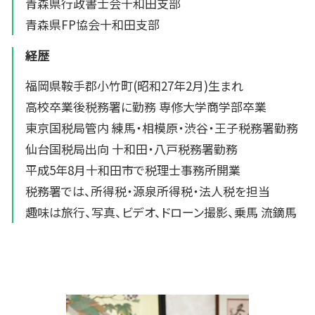
青森県行政書士会十和田支部
青森県FP協会十和田支部
経歴
福岡県鞍手郡小竹町(昭和27年2月)生まれ
高校卒業後税務署に勤務 専修大学商学部卒業
東京国税局管内 練馬・相模原・渋谷・王子税務署勤務
仙台国税局出向 十和田・八戸税務署勤務
平成5年8月十和田市で税理士事務所開業
税務署では、所得税・源泉所得税・法人税を担当
趣味は旅行、写真、ビデオ、ドローン撮影、乗馬 流鏑馬