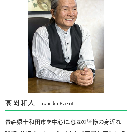
記帳代行 相場 税理士
一関市の相続税 贈与税 事業承継 農業経理
資金繰り 分析
二戸郡の相続税 贈与税 事業承継 農業経理
資金繰り 消費税
三沢市 中小企業支援 税理士
建設業 資金繰り
住田町の相続税 贈与税 事業承継 農業経理
三戸郡 経営計画 管理会計
三戸郡 税務
十和田市 資金調達
髙岡 和人
Takaoka Kazuto
青森県十和田市を中心に地域の皆様の身近な