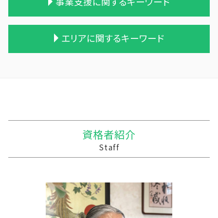
事業支援に関するキーワード
相続税 配偶者控除
贈与税 計算方法
企業の買収 合併
農業 一人 経営
一次相続 二次相続
贈与税率 改正
会社 合併 メリット
農業簿記 仕訳
小規模宅地等 特例
贈与税 支払い
企業の合併
株式会社 農業
税理士 記帳代行 報酬
エリアに関するキーワード
土地 相続税
贈与税 相続税 改正
買収 m&a
農業法人とは
事業支援金 個人事業主
保険 相続税対策
暦年贈与 改正
事業譲渡 従業員
農業 法人化
中小企業支援 問い合わせ
相続税 配偶者控除 計算式
贈与税 相続
兄弟会社 合併
農業 個人
経営計画書 事業計画書 違い
相続 税理士 さいたま
相続税 贈与税
贈与税の税率
合併 m&a
家族経営 農業
税務調査 用意するもの
三沢市 資金調達手段
遺留分 計算
贈与税 控除額
企業 買収 合併
農業法人 会計
住民税 資金繰り
三沢市 資金調達方法
生前贈与 相続税
贈与税 配偶者控除
株式会社 買収
農業 経費
資金繰り ソフト おすすめ
三沢市 事業計画
遺贈 相続税 計算
贈与税 税率 計算
統合 合併
農業法人
事業支援金 勘定科目
藤崎町の相続税 贈与税 事業承継 農業経理
遺贈 贈与税
会社 合併 費用
農業 税理士
税務調査 時期 個人
西目屋村の相続税 贈与税 事業承継 農業経理
資格者紹介
相続時精算課税制度 メリット
債務超過会社 合併
農業 青色申告決算書
法人 税理士 記帳代行
十和田市 経理代行
Staff
贈与税 申告方法
株式買収
会社 農業
税理士 記帳代行 丸投げ
青森市の相続税 贈与税 事業承継 農業経理
吸収合併 契約 承継
個人農業
経営計画 中小企業
一戸町の相続税 贈与税 事業承継 農業経理
適格合併とは
家族農業
中小企業支援 メリット
平川市の相続税 贈与税 事業承継 農業経理
青色申告 農業
記帳代行 法人 税理士法
三戸郡 税務調査
農業 事業税
資金繰り
三戸郡 経営計画 事業計画
経営計画 何のため
三戸郡 事業支援 補助金