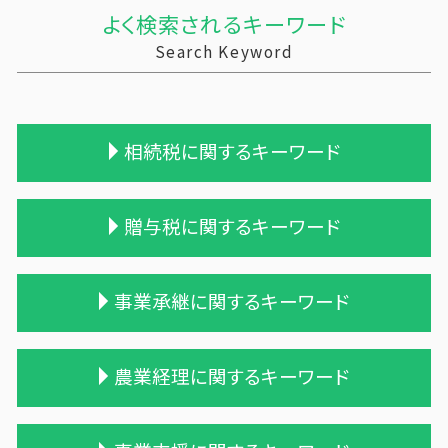
よく検索されるキーワード
Search Keyword
相続税に関するキーワード
相続税申告 報酬
贈与税に関するキーワード
相続税の時効
相続税対策 生命保険
税理士 相続税 報酬
贈与税 変更
事業承継に関するキーワード
相続税対策 アパート
贈与税 夫婦間 口座移動
相続税 税理士報酬
贈与税 基礎控除 改正
相続 税務署 調査
贈与税 率
吸収合併 手続き
農業経理に関するキーワード
不動産 相続 売却
贈与税の申告
会社 合併 方法
相続税 税理士報酬 相場
贈与税 税率表
会社 合併 デメリット
相続 税理士 費用
生活費 贈与税 親子
合併 手続
農業 個人経営