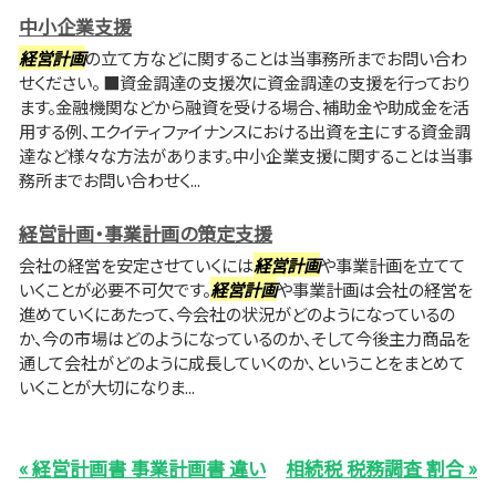
中小企業支援
経営計画
の立て方などに関することは当事務所までお問い合わ
せください。 ■資金調達の支援次に資金調達の支援を行っており
ます。金融機関などから融資を受ける場合、補助金や助成金を活
用する例、エクイティファイナンスにおける出資を主にする資金調
達など様々な方法があります。中小企業支援に関することは当事
務所までお問い合わせく...
経営計画・事業計画の策定支援
会社の経営を安定させていくには
経営計画
や事業計画を立てて
いくことが必要不可欠です。
経営計画
や事業計画は会社の経営を
進めていくにあたって、今会社の状況がどのようになっているの
か、今の市場はどのようになっているのか、そして今後主力商品を
通して会社がどのように成長していくのか、ということをまとめて
いくことが大切になりま...
« 経営計画書 事業計画書 違い
相続税 税務調査 割合 »