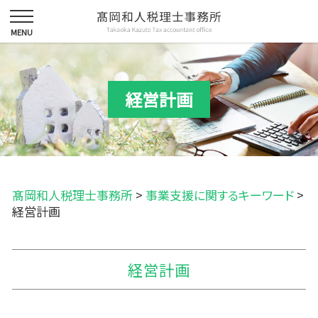
経営計画
髙岡和人税理士事務所
>
事業支援に関するキーワード
>
経営計画
経営計画