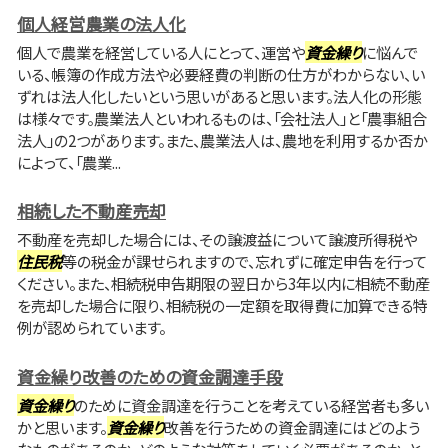
個人経営農業の法人化
個人で農業を経営している人にとって、運営や
資金繰り
に悩んで
いる、帳簿の作成方法や必要経費の判断の仕方がわからない、い
ずれは法人化したいという思いがあると思います。法人化の形態
は様々です。農業法人といわれるものは、「会社法人」と「農事組合
法人」の2つがあります。また、農業法人は、農地を利用するか否か
によって、「農業...
相続した不動産売却
不動産を売却した場合には、その譲渡益について譲渡所得税や
住民税
等の税金が課せられますので、忘れずに確定申告を行って
ください。また、相続税申告期限の翌日から3年以内に相続不動産
を売却した場合に限り、相続税の一定額を取得費に加算できる特
例が認められています。
資金繰り改善のための資金調達手段
資金繰り
のために資金調達を行うことを考えている経営者も多い
かと思います。
資金繰り
改善を行うための資金調達にはどのよう