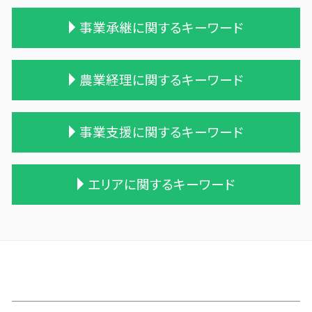
相続税 贈与税 税率
住宅購入 贈与
事業承継に関するキーワード
相続税 税理士報酬
贈与税 無申告
相続税 遺留分
贈与税 配偶者控除
遺留分
贈与税の税率
株式買収
農業経理に関するキーワード
税理士 相続税 報酬
贈与税 保険
会社 合併 デメリット
相続税 税務調査 時期
贈与税 基礎控除額
事業譲渡 従業員
相続税 申告期限
贈与税 相続税 改正
企業 買収 合併
会社 農業
事業支援に関するキーワード
相続 税務署 調査
贈与税 計算
吸収合併 契約 承継
農業簿記 仕訳
相続税 時効 タンス預金
相続時精算課税制度 わかりやすく
兄弟会社 合併
株式会社 農業
相続税対策 生命保険
贈与税の申告
合併 手続
個人農業
資金繰りとは 中小企業
エリアに関するキーワード
税理士 相続 報酬
贈与税 改正
企業の買収 合併
家族農業
税務調査 youtube
相続税 贈与税 改正
贈与税と相続税
株式会社 買収
農業 青色申告決算書
中小企業 資金繰り
相続税 計算例
暦年贈与 改正
吸収合併 手続き
農業 事業税
経営計画 経営戦略 違い
山田町の相続税 贈与税 事業承継 農業経理
相続税 税理士 費用
贈与税 税率 改正
統合 合併
農業法人 会計
中小企業支援 メリット
三戸郡 経営支援
相続税の申告期限
贈与 申告
適格合併とは
青色申告 農業
中小企業支援
三戸郡の相続税 贈与税 事業承継 農業経理
相続 遺留分 計算
贈与税 とは
企業の合併
家族経営 農業
事業支援 法人
雫石町の相続税 贈与税 事業承継 農業経理
相続税 税務調査
贈与 保険
買収 m&a
農業法人
中小企業支援 助成金
横浜町の相続税 贈与税 事業承継 農業経理
贈与税 税率表
合併 m&a
農業 経費
事業支援 事前確認
三沢市 事業支援金 個人事業主