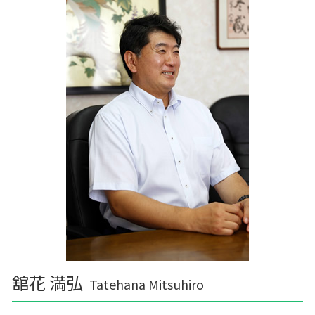
舘花 満弘
Tatehana Mitsuhiro