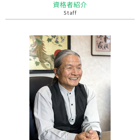
資格者紹介
贈与税 申告方法
会社 合併 メリット
農業 個人
資金繰り
十和田市 税務
Staff
贈与 控除
会社 合併 方法
農業 税理士
税務調査 悪いこと
釜石市の相続税 贈与税 事業承継 農業経理
債務超過会社 合併
農業 法人化
記帳代行 相場 個人
十和田市の相続税 贈与税 事業承継 農業経理
会社 合併 費用
農業 個人経営
中小企業支援 問い合わせ
岩泉町の相続税 贈与税 事業承継 農業経理
農業法人とは
資金繰り 売上
十和田市 税理士
農業 一人 経営
勘定奉行 資金繰
三戸郡 中小企業支援
税理士 記帳代行 源泉所得税
三沢市 経理代行
資金繰り 消費税
八幡平市の相続税 贈与税 事業承継 農業経理
税務調査 予告なし
三沢市 税理士事務所
税務調査 わかりやすく
遠野市の相続税 贈与税 事業承継 農業経理
経営計画 マーケティング
盛岡市の相続税 贈与税 事業承継 農業経理
花巻市の相続税 贈与税 事業承継 農業経理
新郷村の相続税 贈与税 事業承継 農業経理
三戸郡 記帳代行