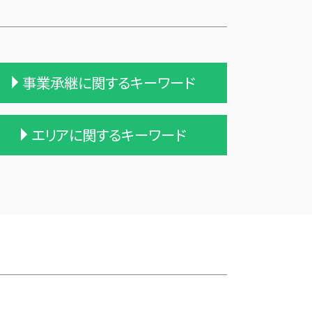
事業承継に関するキーワード
吸収合併 手続き
エリアに関するキーワード
会社 合併 方法
統合 合併
事業譲渡 従業員
三沢市 資金繰り改善支援
合併 m&a
横浜町の相続税 贈与税 事業承継 農
吸収合併 契約 承継
業経理
企業の買収 合併
三戸郡 中小企業経営革新支援
兄弟会社 合併
九戸村の相続税 贈与税 事業承継 農
適格合併とは
業経理
債務超過会社 合併
三沢市 記帳代行 経理代行
会社 合併 費用
三戸郡 記帳代行