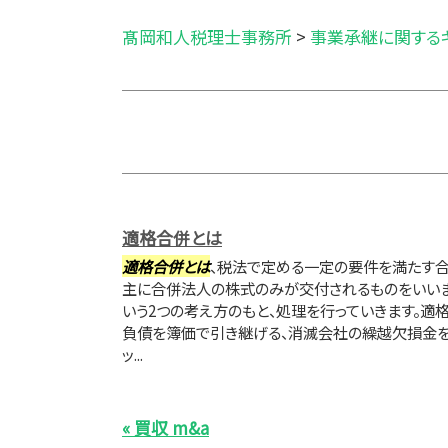
髙岡和人税理士事務所
>
事業承継に関する
適格合併とは
適格合併とは
、税法で定める一定の要件を満たす合
主に合併法人の株式のみが交付されるものをいいます
いう2つの考え方のもと、処理を行っていきます。適
負債を簿価で引き継げる、消滅会社の繰越欠損金を
ッ...
« 買収 m&a