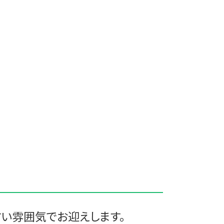
三沢市 資金調達手段
八幡平市の相続税 贈与税 事業承継
農業経理
西目屋村の相続税 贈与税 事業承継
農業経理
すい雰囲気でお迎えします。