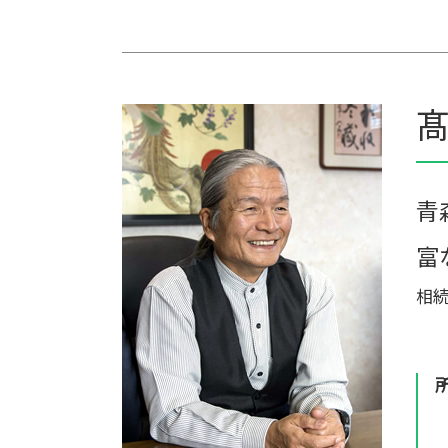
遺贈 相続税 基礎控除
農業 経費
相続 遺留分
農業法人 会計
相続税 贈与税 改正
農業 個人経営
相続税と贈与税
農業法人とは
遺産相続 相続税
家族経営 農業
髙
相続税 時効 タンス預金
会社 農業
相続税 配偶者控除
家族農業
相続税対策 アパート
農業簿記 仕訳
相続税対策 マンション
個人農業
青
農業 事業税
富
相続