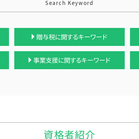
Search Keyword
贈与税に関するキーワード
贈与税 基礎控除 改正
事業支援に関するキーワード
保険金 贈与税
贈与税 基礎控除額
贈与税 税率 計算
個人事業主 税務調査 割合
贈与税 税率表
中小企業支援 メリット
贈与税 金額
税務調査 やばい
暦年贈与 改正
記帳代行 コンサル
贈与税 相続税 改正
税務調査 わからない
贈与 保険
経営計画 調査
贈与税 支払い
経営計画 変更
資格者紹介
贈与税 計算方法
記帳代行 相場 個人