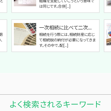
と
組織を支配していこうという意味で
は同じです。合併[...]
一次相続に比べて二次...
期
相続を行う際には、相続財産に応じ
、
て相続税の納付が必要になってきま
す。その中で、配[...]
よく検索されるキーワード