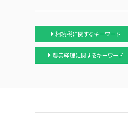
相続税に関するキーワード
相続税 無申告
農業経理に関するキーワード
相続税 2割加算
相続税 申告 エクセル
相続税 贈与税 税率
農業 個人
相続 税理士 費用
農業 青色申告決算書
相続税 税理士 費用
農業 税理士
相続税対策 生命保険
農業法人
相続税 計算例
青色申告 農業
相続税申告 報酬
農業 法人化
相続税 修正申告
農業 一人 経営
保険 相続税対策
株式会社 農業