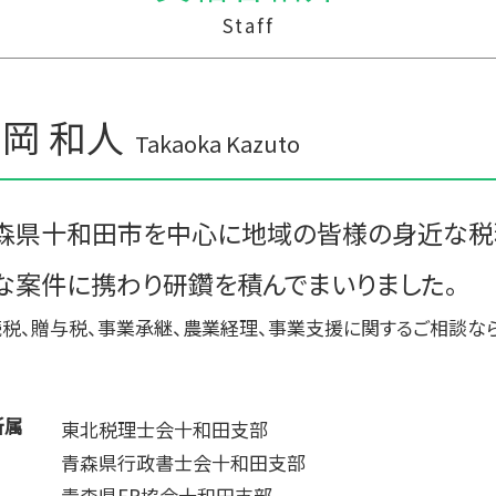
贈与税の計算
税務調査 予告なし
Staff
贈与税 改正
記帳代行 相場 税理士
生活費 贈与税 親子
税務調査 忘れた
贈与税 夫婦間 口座移動
経営計画 事業計画 違い
相続時精算課税制度 メリット
経営計画 建設業
岡 和人
贈与税 相続税 税率
中小企業支援 なぜ
Takaoka Kazuto
贈与税の税率
資金繰り
贈与税 額
管理会計 資金繰り
贈与税 申告方法
事業支援 法人
森県十和田市を中心に地域の皆様の身近な税
中小企業支援 重要性
な案件に携わり研鑽を積んでまいりました。
記帳代行 顧問料
記帳代行 契約書
税、贈与税、事業承継、農業経理、事業支援に関するご相談な
所属
東北税理士会十和田支部
青森県行政書士会十和田支部
青森県FP協会十和田支部