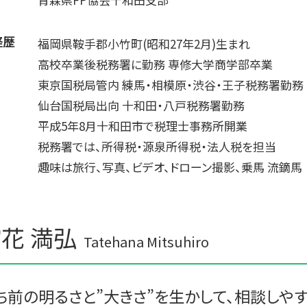
経歴
福岡県鞍手郡小竹町(昭和27年2月)生まれ
高校卒業後税務署に勤務 専修大学商学部卒業
東京国税局管内 練馬・相模原・渋谷・王子税務署勤務
仙台国税局出向 十和田・八戸税務署勤務
平成5年8月十和田市で税理士事務所開業
税務署では、所得税・源泉所得税・法人税を担当
趣味は旅行、写真、ビデオ、ドローン撮影、乗馬 流鏑馬
花 満弘
Tatehana Mitsuhiro
ち前の明るさと”大きさ”を生かして、相談しや