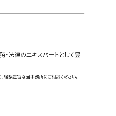
買収 m&a
三戸郡 事業支援金 個人事業主
企業 買収 合併
金ケ崎町の相続税 贈与税 事業承継
企業の合併
農業経理
株式会社 買収
板柳町の相続税 贈与税 事業承継 農
会社 合併 デメリット
業経理
合併 手続
雫石町の相続税 贈与税 事業承継 農
会社 合併 メリット
業経理
株式買収
三沢市 経理システム
新郷村の相続税 贈与税 事業承継 農
務・法律のエキスパートとして豊
業経理
中津軽郡の相続税 贈与税 事業承継
農業経理
ら、経験豊富な当事務所にご相談ください。
普代村の相続税 贈与税 事業承継 農
業経理
三沢市 事業支援金給付金
田舎館村の相続税 贈与税 事業承継
農業経理
三沢市 税務対策