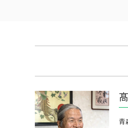
遺留分 計算
会社 農業
遺贈 相続
農業簿記 仕訳
相続税申告 税理士報酬
農業 税理士
遺贈 相続税 基礎控除
農業 経費
遺留分
農業法人とは
相続税 贈与税 税率
農業 個人
相続税 税理士報酬
家族経営 農業
相続 遺留分
農業 青色申告決算書
相続税対策 アパート
農業 事業税
相続税 税理士 費用
農業法人
相続 税務署 調査
農業 個人経営
保険 相続税対策
農業 法人化
贈与 相続税
株式会社 農業
髙
相続 遺留分 計算
個人農業
相続税 税務調査 時期
青色申告 農業
相続税 遺留分
家族農業
税理士 相続 報酬
農業 一人 経営
青
農業法人 会計