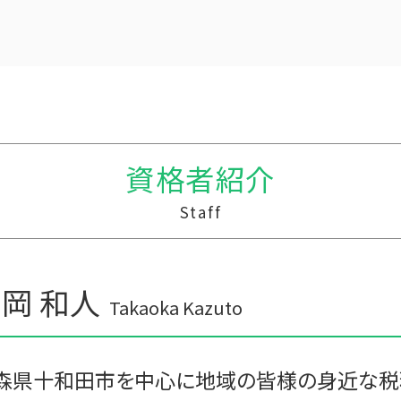
贈与税 支払い方法
中小企業支援 なぜ
相続時精算課税制度 わかりやすく
資金繰り 売上
暦年贈与 改正
事業支援金 個人事業主
贈与税 額
管理会計 資金繰り
贈与税 税率 改正
経営計画 マーケティング
贈与税 控除額
税理士 記帳代行 報酬
贈与税 変更
利益 資金繰り
資格者紹介
贈与税 配偶者控除
経営計画 管理会計
贈与税の申告
税理士 記帳代行 源泉所得税
Staff
贈与税 基礎控除
中小企業支援 税理士
贈与税と相続税
経営計画 売上
贈与税 税率表
経営計画 なぜ必要
贈与 申告
経営計画
岡 和人
住宅購入 贈与
中小企業支援 問い合わせ
Takaoka Kazuto
贈与税 無申告
記帳代行 コンサル
贈与税 計算
記帳代行 顧問料
贈与 保険
経営計画 事業計画
森県十和田市を中心に地域の皆様の身近な税
経営計画書 事業計画書 違い