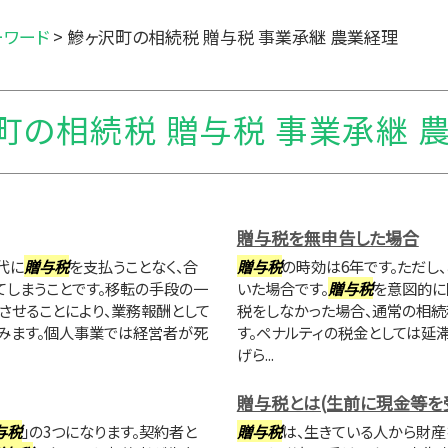
ーワード
>
鰺ヶ沢町の相続税 贈与税 事業承継 農業経理
町の相続税 贈与税 事業承継 
贈与税を無申告した場合
代に
贈与税
を支払うことなく、合
贈与税
の時効は6年です。ただし
しまうことです。移転の手段の一
いた場合です。
贈与税
を意図的に
させることにより、業務報酬として
税をしなかった場合、通常の相続
みます。個人事業では経営者が死
す。ペナルティの税金としては延
げら...
贈与税とは(生前に現金等を
与税
」の3つになります。契約者と
贈与税
は、生きている人から財産