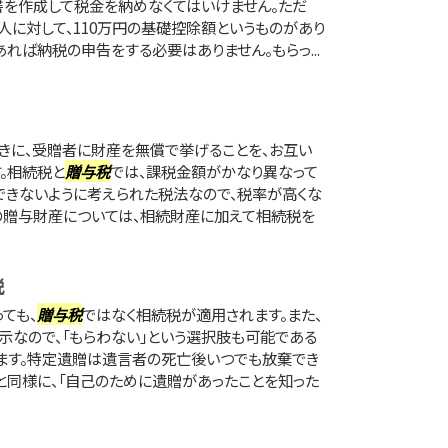
書を作成して税金を納めなくてはいけません。ただ
人に対して、110万円の基礎控除額というものがあり
あれば納税の申告をする必要はありません。もらっ...
きに、受贈者に財産を無償で挙げることを、お互い
。相続税と
贈与税
では、課税金額がかなり異なって
できないように考えられた税法なので、税率が高くな
の贈与財産については、相続財産に加えて相続税を
税
ても、
贈与税
ではなく相続税が適用されます。また、
なので、「もらわない」という選択肢も可能である
ます。特定遺贈は遺言者の死亡後いつでも放棄でき
と同様に、「自己のために遺贈があったことを知った