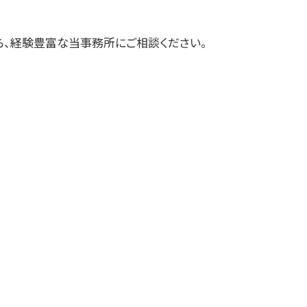
十和田市 税務調査事前対策 税理士
三沢市 経営支援
ら、経験豊富な当事務所にご相談ください。
住田町の相続税 贈与税 事業承継 農
業経理
三戸郡 事業支援金 個人事業主
十和田市 税務調査
三戸郡 税理士事務所
大船渡市の相続税 贈与税 事業承継
農業経理