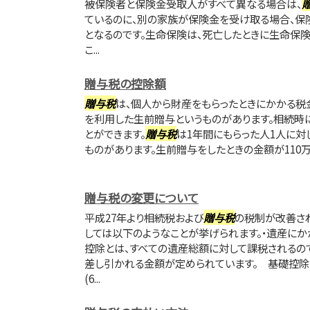
被保険者と保険金受取人がすべて異なる場合は、
ているのに、別の家族が保険金を受け取る場合、保
となるのです。生命保険は、死亡したときに生命保
こ...
贈与税の控除額
贈与税
は、個人から財産をもらったときにかかる税
を利用した生前贈与というものがあります。相続時
とができます。
贈与税
は1年間にもらった人1人に対
ものがあります。生前贈与をしたときの金額が110万
贈与税の変更について
平成27年より相続税および
贈与税
の税制が改善さ
しては以下のようなことが挙げられます。・遺産に
控除とは、すべての遺産総額に対して課税されるの
差し引かれる金額が定められています。 基礎控除の
(6...