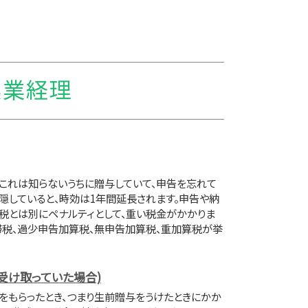
農業経理
、これは知らないうちに贈与していて、申告を忘れて
隠していると、時効は1年間延長されます。申告や納
税とは別にペナルティとして、重い税金がかかりま
滞税、過少申告加算税、無申告加算税、重加算税が挙
受け取っていた場合)
をもらったとき、つまり生前贈与をうけたときにかか