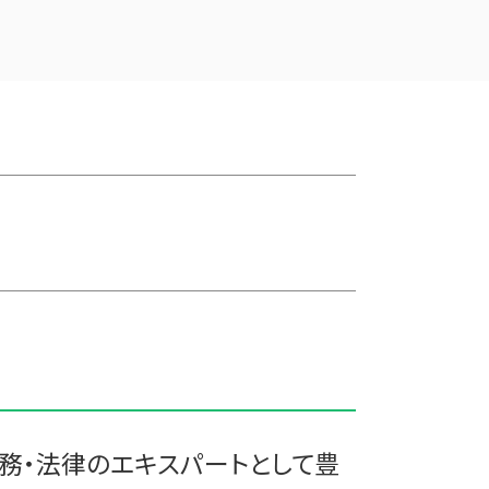
企業の買収 合併
盛岡市の相続税 贈与税 事業承継 農
吸収合併 契約 承継
業経理
買収 m&a
花巻市の相続税 贈与税 事業承継 農
株式買収
業経理
企業 買収 合併
三戸郡 経営計画
合併 m&a
十和田市 事業支援 補助金
兄弟会社 合併
三戸郡 資金調達手段
株式会社 買収
三戸郡 経理代行
合併 手続
十和田市 経営計画 事業計画
適格合併とは
三沢市 経理代行
会社 合併 費用
平内町の相続税 贈与税 事業承継 農
債務超過会社 合併
業経理
事業譲渡 従業員
三沢市の相続税 贈与税 事業承継 農
会社 合併 メリット
業経理
吸収合併 手続き
久慈市の相続税 贈与税 事業承継 農
統合 合併
業経理
十和田市 記帳代行
務・法律のエキスパートとして豊
十和田市 税理士