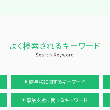
よく検索されるキーワード
Search Keyword
贈与税に関するキーワード
贈与税 基礎控除 改正
事業支援に関するキーワード
生活費 贈与税 親子
贈与税 税率 計算