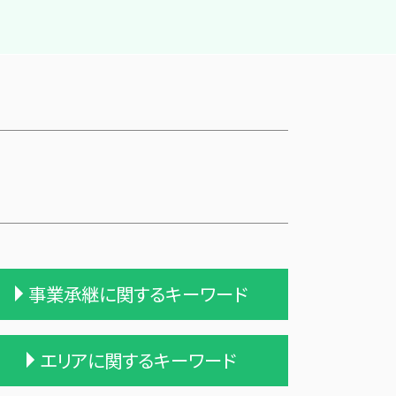
事業承継に関するキーワード
会社 合併 デメリット
エリアに関するキーワード
企業の合併
会社 合併 方法