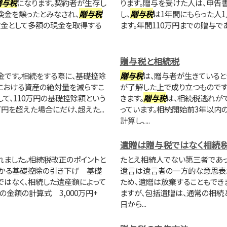
贈与税
になります。契約者が生存し
ります。贈与を受けた人は、申告
険金を譲ったとみなされ、
贈与税
し、
贈与税
は1年間にもらった人1
険金として多額の現金を取得する
ます。年間110万円までの贈与で
贈与税と相続税
金です。相続をする際に、基礎控除
贈与税
は、贈与者が生きていると
における資産の絶対量を減らすこ
が了解した上で成り立つものです
して、110万円の基礎控除額という
きます。
贈与税
は、相続税逃れが
円を超えた場合にだけ、超えた...
っています。相続開始前3年以内
計算し、...
遺贈は贈与税ではなく相続
れました。相続税改正のポイントと
たとえ相続人でない第三者であっ
かかる基礎控除の引き下げ 基礎
遺言は遺言者の一方的な意思表示
ではなく、相続した遺産額によって
ため、遺贈は放棄することもでき
金額の計算式 3,000万円+
ますが、包括遺贈は、通常の相続
日から...