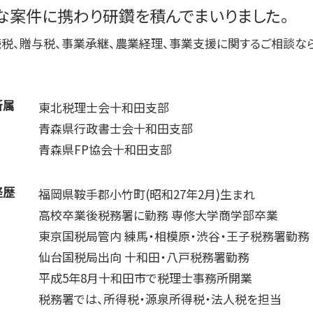
な案件に携わり研鑽を積んでまいりました。
記帳代行 個人事業主
記帳代行 契約書
税、贈与税、事業承継、農業経理、事業支援に関するご相談な
所属
東北税理士会十和田支部
青森県行政書士会十和田支部
青森県FP協会十和田支部
経歴
福岡県鞍手郡小竹町(昭和27年2月)生まれ
高校卒業後税務署に勤務 専修大学商学部卒業
東京国税局管内 練馬・相模原・渋谷・王子税務署勤務
仙台国税局出向 十和田・八戸税務署勤務
平成5年8月十和田市で税理士事務所開業
税務署では、所得税・源泉所得税・法人税を担当