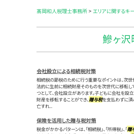
髙岡和人税理士事務所
>
エリアに関するキ
鰺ヶ沢
会社設立による相続税対策
相続税の節税のために行う重要なポイントは、次世
法的に生前に相続財産そのものを次世代に移転して
つとして、会社設立があります。子どもに会社を設立
財産を移転することができ、
贈与税
を支払わずに済
亡すれ...
保険を活用した贈与税対策
税金がかかるパターンは、「相続税」、「所得税」、「
贈