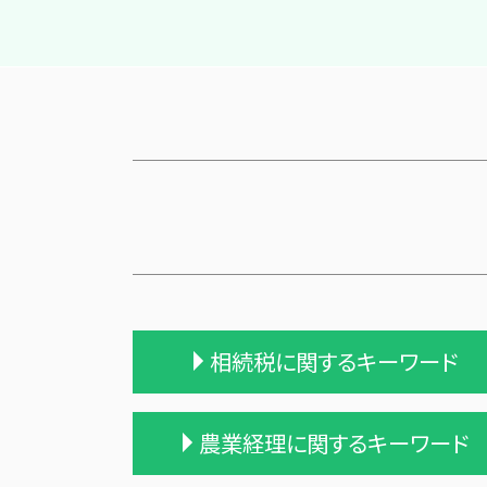
相続税に関するキーワード
相続税申告 報酬
農業経理に関するキーワード
相続税対策 会社設立
相続 遺産