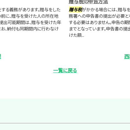
贈与税の申告方法
する義務があります。贈与をした
贈与税
がかかる場合には、贈与を
の前に、贈与を受けた人の所在地
務署への申告書の提出が必要とな
提出可能期間は、贈与を受けた年
する必要はありません。申告の期
。なお、納付も同期間内に行わなけ
までとなっています。申告書の提
けた額...
理
西
一覧に戻る