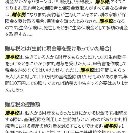
税金がかかるパターンは、「相続税」、「所得税」、「
贈与税
」の3つに
なります。契約者と被保険者と保険金受取人がすべて異なる場合
は、
贈与税
になります。契約者が生存しているのに、別の家族が保
険金を受け取る場合、保険金を譲ったとみなされ、
贈与税
となる
のです。生命保険は、死亡したときに生命保険金として多額の現金
を取得するこ...
贈与税とは(生前に現金等を受け取っていた場合)
贈与税
は、生きている人から財産をもらったとき、つまり生前贈与
をうけたときにかかります。贈与を受けた人は、申告書を作成して
税金を納めなくてはいけません。ただし、
贈与税
は1年間にもらっ
た人1人に対して、110万円の基礎控除額というものがあります。年
間110万円までの贈与であれば納税の申告をする必要はありませ
ん。もらっ...
贈与税の控除額
贈与税
は、個人から財産をもらったときにかかる税金です。相続を
する際に、基礎控除を利用した生前贈与というものがあります。相
続時における資産の絶対量を減らすことができます。
贈与税
は1
年間にもらった人1人に対して、110万円の基礎控除額というもの