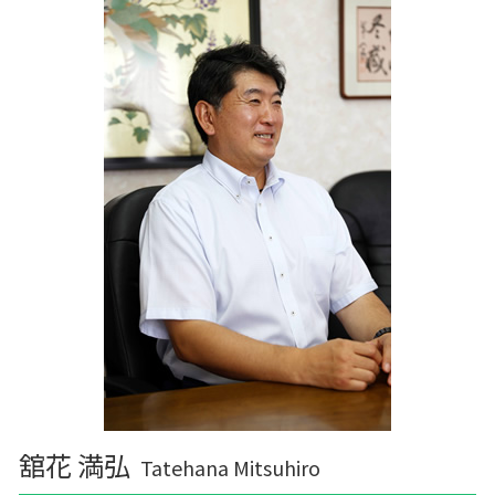
舘花 満弘
Tatehana Mitsuhiro