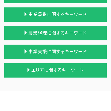
相続税 贈与税 改正
相続 遺留分
贈与税 保険
事業承継に関するキーワード
相続税と贈与税
贈与 保険
相続税 税務署 調査
贈与税 基礎控除 改正
遺留分
住宅購入 贈与
株式会社 買収
農業経理に関するキーワード
一次相続 二次相続
暦年贈与 改正
合併 手続
相続税 2割加算
相続時精算課税制度 わかりやすく
株式買収
相続 税務署 調査
贈与税 改正
吸収合併 契約 承継
農業 事業税
事業支援に関するキーワード
相続税対策 アパート
相続時精算課税制度 デメリット
合併 m&a
株式会社 農業
遺留分 計算
贈与税 税率 改正
企業 買収 合併
農業 青色申告決算書
土地 相続税
贈与税の計算
企業の合併
青色申告 農業
中小企業支援 助成金
エリアに関するキーワード
相続税 農地
贈与税と相続税
企業の買収 合併
農業 個人
資金繰りとは 中小企業
相続税申告 税理士報酬
贈与税 相続税 改正
兄弟会社 合併
農業簿記 仕訳
資金繰り ソフト おすすめ
保険 相続税対策
贈与税 夫婦間 口座移動
吸収合併 手続き
農業法人
記帳代行 効率化
三沢市 事業支援 補助金
相続税 税理士報酬
贈与税 対象
会社 合併 メリット
農業法人 会計
中小企業支援 なぜ必要
二戸市の相続税 贈与税 事業承継 農業経理
贈与 相続税
相続時精算課税制度 メリット
事業譲渡 従業員
農業 一人 経営
相続 税務調査 割合
東津軽郡の相続税 贈与税 事業承継 農業経理
相続税 税理士 費用
贈与 申告
会社 合併 方法
家族経営 農業
経理 資金繰り
十和田市 中小企業経営革新支援
相続 遺留分 計算
贈与税 基礎控除
買収 m&a
会社 農業
会計 資金繰り
深浦町の相続税 贈与税 事業承継 農業経理