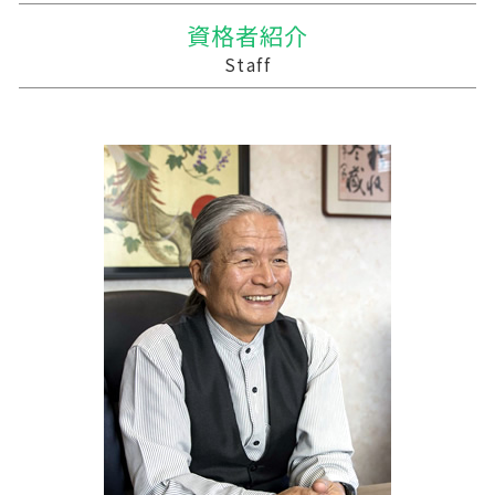
贈与税 相続税 税率
債務超過会社 合併
農業 法人化
管理会計 資金繰り
十和田市 事業支援金給付金
資格者紹介
贈与税 支払い方法
会社 合併 費用
農業 個人経営
記帳代行 法人 税理士法
三沢市 資金繰り
Staff
保険金 贈与税
統合 合併
農業 経費
資金繰り 税理士
三沢市 事業計画策定支援
会社 合併 デメリット
家族農業
住民税 資金繰り
三戸郡 税務対策
適格合併とは
農業 税理士
記帳代行 相場 個人
岩手町の相続税 贈与税 事業承継 農業経理
個人農業
税務調査 税理士
遠野市の相続税 贈与税 事業承継 農業経理
農業法人とは
記帳代行
東北町の相続税 贈与税 事業承継 農業経理
中小企業 資金繰り
十和田市 経営支援
簡単 資金繰り
十和田市 資金調達手段
経営計画 なぜ必要
普代村の相続税 贈与税 事業承継 農業経理
税理士 記帳代行 報酬
山田町の相続税 贈与税 事業承継 農業経理
記帳代行 顧問料
横浜町の相続税 贈与税 事業承継 農業経理
五所川原市の相続税 贈与税 事業承継 農業経
理
階上町の相続税 贈与税 事業承継 農業経理
三沢市 税務申告