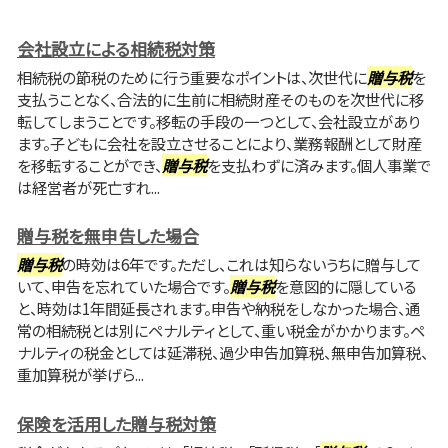
会社設立による相続税対策
相続税の節税のために行う重要なポイントは、次世代に
贈与税
を
支払うことなく、合法的に生前に相続財産そのものを次世代に移
転してしまうことです。移転の手段の一つとして、会社設立があり
ます。子どもに会社を設立させることにより、業務報酬として財産
を移転することができ、
贈与税
を支払わずに済みます。個人事業で
は経営者が死亡すれ...
贈与税を無申告した場合
贈与税
の時効は6年です。ただし、これは知らないうちに贈与して
いて、申告を忘れていた場合です。
贈与税
を意図的に隠している
と、時効は1年間延長されます。申告や納税をしなかった場合、通
常の相続税とは別にペナルティとして、重い税金がかかります。ペ
ナルティの税金としては延滞税、過少申告加算税、無申告加算税、
重加算税が挙げら...
保険を活用した贈与税対策