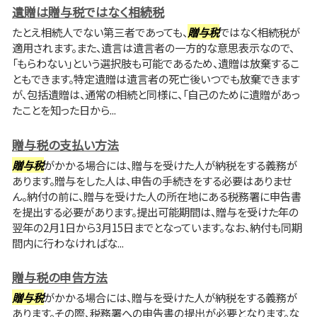
遺贈は贈与税ではなく相続税
たとえ相続人でない第三者であっても、
贈与税
ではなく相続税が
適用されます。また、遺言は遺言者の一方的な意思表示なので、
「もらわない」という選択肢も可能であるため、遺贈は放棄するこ
ともできます。特定遺贈は遺言者の死亡後いつでも放棄できます
が、包括遺贈は、通常の相続と同様に、「自己のために遺贈があっ
たことを知った日から...
贈与税の支払い方法
贈与税
がかかる場合には、贈与を受けた人が納税をする義務が
あります。贈与をした人は、申告の手続きをする必要はありませ
ん。納付の前に、贈与を受けた人の所在地にある税務署に申告書
を提出する必要があります。提出可能期間は、贈与を受けた年の
翌年の2月1日から3月15日までとなっています。なお、納付も同期
間内に行わなければな...
贈与税の申告方法
贈与税
がかかる場合には、贈与を受けた人が納税をする義務が
あります。その際、税務署への申告書の提出が必要となります。な