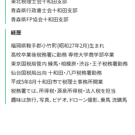
東北税理士会十和田支部
青森県行政書士会十和田支部
青森県FP協会十和田支部
経歴
福岡県鞍手郡小竹町(昭和27年2月)生まれ
高校卒業後税務署に勤務 専修大学商学部卒業
東京国税局管内 練馬・相模原・渋谷・王子税務署勤務
仙台国税局出向 十和田・八戸税務署勤務
平成5年8月十和田市で税理士事務所開業
税務署では、所得税・源泉所得税・法人税を担当
趣味は旅行、写真、ビデオ、ドローン撮影、乗馬 流鏑馬