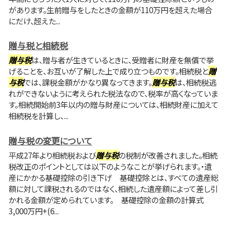
があります。生前贈与をしたときの金額が110万円を超えた場合
にだけ、超えた...
贈与税と相続税
贈与税
は、贈与者が生きているときに、受贈者に財産を無償で挙
げることを、お互いが了解した上で成り立つものです。相続税と
贈
与税
では、課税金額がかなり異なってきます。
贈与税
は、相続税逃
れができないように考えられた税法なので、税率が高くなっていま
す。相続開始前3年以内の贈与財産については、相続財産に加えて
相続税を計算し、...
贈与税の変更について
平成27年より相続税および
贈与税
の税制が改善されました。相続
税改正のポイントとしては以下のようなことが挙げられます。・遺
産にかかる基礎控除の引き下げ 基礎控除とは、すべての遺産総
額に対して課税されるのではなく、相続した遺産額によって差し引
かれる金額が定められています。 基礎控除の金額の計算式
3,000万円+(6...