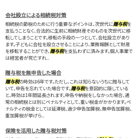
会社設立による相続税対策
相続税の節税のために行う重要なポイントは、次世代に
贈与税
を
支払うことなく、合法的に生前に相続財産そのものを次世代に移
転してしまうことです。移転の手段の一つとして、会社設立があり
ます。子どもに会社を設立させることにより、業務報酬として財産
を移転することができ、
贈与税
を支払わずに済みます。個人事業で
は経営者が死亡すれ...
贈与税を無申告した場合
贈与税
の時効は6年です。ただし、これは知らないうちに贈与して
いて、申告を忘れていた場合です。
贈与税
を意図的に隠している
と、時効は1年間延長されます。申告や納税をしなかった場合、通
常の相続税とは別にペナルティとして、重い税金がかかります。ペ
ナルティの税金としては延滞税、過少申告加算税、無申告加算税、
重加算税が挙げら...
保険を活用した贈与税対策