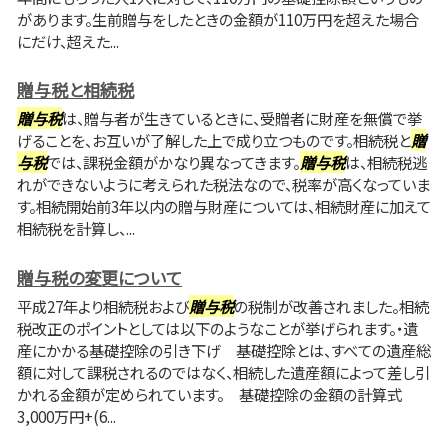
があります。生前贈与をしたときの金額が110万円を超えた場合
にだけ、超えた...
贈与税と相続税
贈与税
は、贈与者が生きているときに、受贈者に財産を無償で挙
げることを、お互いが了解した上で成り立つものです。相続税と
贈
与税
では、課税金額がかなり異なってきます。
贈与税
は、相続税逃
れができないように考えられた税法なので、税率が高くなっていま
す。相続開始前3年以内の贈与財産については、相続財産に加えて
相続税を計算し、...
贈与税の変更について
平成27年より相続税および
贈与税
の税制が改善されました。相続
税改正のポイントとしては以下のようなことが挙げられます。・遺
産にかかる基礎控除の引き下げ 基礎控除とは、すべての遺産総
額に対して課税されるのではなく、相続した遺産額によって差し引
かれる金額が定められています。 基礎控除の金額の計算式
3,000万円+(6...