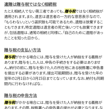
遺贈は贈与税ではなく相続税
たとえ相続人でない第三者であっても、
贈与税
ではなく相続税が
適用されます。また、遺言は遺言者の一方的な意思表示なので、
「もらわない」という選択肢も可能であるため、遺贈は放棄するこ
ともできます。特定遺贈は遺言者の死亡後いつでも放棄できます
が、包括遺贈は、通常の相続と同様に、「自己のために遺贈があっ
たことを知った日から...
贈与税の支払い方法
贈与税
がかかる場合には、贈与を受けた人が納税をする義務が
あります。贈与をした人は、申告の手続きをする必要はありませ
ん。納付の前に、贈与を受けた人の所在地にある税務署に申告書
を提出する必要があります。提出可能期間は、贈与を受けた年の
翌年の2月1日から3月15日までとなっています。なお、納付も同期
間内に行わなければな...
贈与税の申告方法
贈与税
がかかる場合には、贈与を受けた人が納税をする義務が
あります。その際、税務署への申告書の提出が必要となります。な