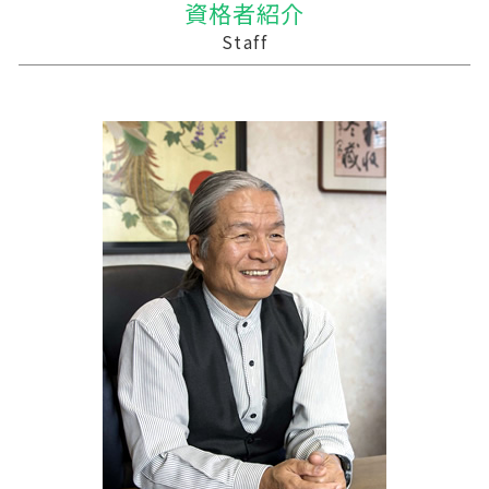
資格者紹介
贈与税 とは
会社 合併 費用
家族農業
経営計画
三沢市 事業計画策定支援
Staff
贈与税 計算
株式会社 買収
農業 税理士
経営計画 事業計画 違い
平川市の相続税 贈与税 事業承継 農業経理
企業の合併
農業 個人経営
事業支援 事前確認
十和田市 税務
会社 合併 デメリット
農業 個人
経営計画 売上
鰺ヶ沢町の相続税 贈与税 事業承継 農業経理
株式会社 農業
経営計画 経営戦略 違い
弘前市の相続税 贈与税 事業承継 農業経理
農業簿記 仕訳
税務調査 わかりやすく
八戸市の相続税 贈与税 事業承継 農業経理
記帳代行 法人 税理士法
三戸郡 税理士
税務調査 忘れた
三戸郡 中小企業経営革新支援
経営計画 事業計画
三沢市 経営計画
税務調査 時期
十和田市 事業支援金給付金
税務調査 時期 個人
十和田市 事業計画策定支援
十和田市 中小企業支援 税理士
三戸郡 経理システム
中泊町の相続税 贈与税 事業承継 農業経理