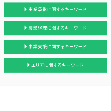
相続税申告 税理士報酬
贈与 申告
事業承継に関するキーワード
相続 税務署 調査
贈与税 税率 計算
遺留分
住宅購入 贈与
税理士 相続 報酬
贈与税 税率 改正
株式買収
農業経理に関するキーワード
一次相続 二次相続
贈与税 保険
会社 合併 方法
相続 遺留分
贈与税 額
兄弟会社 合併
相続税 申告期限
贈与税 申告方法
企業の買収 合併
会社 農業
事業支援に関するキーワード
相続 遺産
贈与税 税率表
統合 合併
農業 経費
相続税 申告 エクセル
贈与税と相続税
企業 買収 合併
家族経営 農業
相続税対策 マンション
贈与税の申告
会社 合併 メリット
個人農業
税理士 記帳代行とは
エリアに関するキーワード
相続税 税理士 費用
遺贈 贈与税
吸収合併 契約 承継
農業 一人 経営
記帳代行 契約書
相続税 贈与税 改正
贈与税 夫婦間 口座移動
事業譲渡 従業員
農業 青色申告決算書
税務調査 悪いこと
相続税 遺留分
暦年贈与 改正
吸収合併 手続き
青色申告 農業
税務調査 優良法人
南部町の相続税 贈与税 事業承継 農業経理
保険 相続税対策
贈与税 無申告
合併 手続
農業法人
税務調査 事前通知
三戸郡 事業支援金給付金
税理士 相続税 報酬
贈与税 支払い
適格合併とは
農業 事業税
経営計画 マーケティング
十和田市 税務調査事前対策
小規模宅地等 特例
贈与 保険
債務超過会社 合併
農業 法人化
記帳代行 相場 個人
蓬田村の相続税 贈与税 事業承継 農業経理
相続税 農地
贈与税 支払い方法
買収 m&a
農業法人 会計
税務調査 youtube
上閉伊郡の相続税 贈与税 事業承継 農業経理
贈与税 対象
合併 m&a
農業法人とは
資金繰り
三沢市 税理士 記帳代行 丸投げ