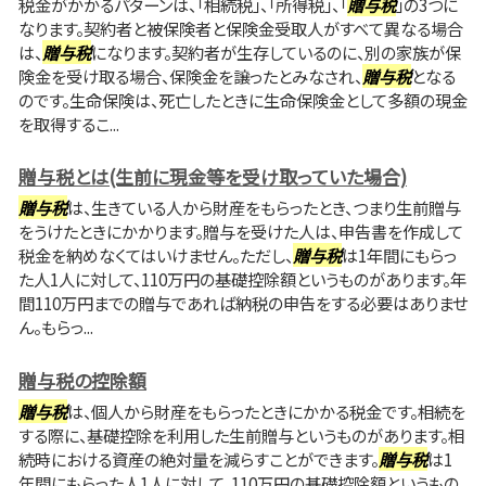
税金がかかるパターンは、「相続税」、「所得税」、「
贈与税
」の3つに
なります。契約者と被保険者と保険金受取人がすべて異なる場合
は、
贈与税
になります。契約者が生存しているのに、別の家族が保
険金を受け取る場合、保険金を譲ったとみなされ、
贈与税
となる
のです。生命保険は、死亡したときに生命保険金として多額の現金
を取得するこ...
贈与税とは(生前に現金等を受け取っていた場合)
贈与税
は、生きている人から財産をもらったとき、つまり生前贈与
をうけたときにかかります。贈与を受けた人は、申告書を作成して
税金を納めなくてはいけません。ただし、
贈与税
は1年間にもらっ
た人1人に対して、110万円の基礎控除額というものがあります。年
間110万円までの贈与であれば納税の申告をする必要はありませ
ん。もらっ...
贈与税の控除額
贈与税
は、個人から財産をもらったときにかかる税金です。相続を
する際に、基礎控除を利用した生前贈与というものがあります。相
続時における資産の絶対量を減らすことができます。
贈与税
は1
年間にもらった人1人に対して、110万円の基礎控除額というもの