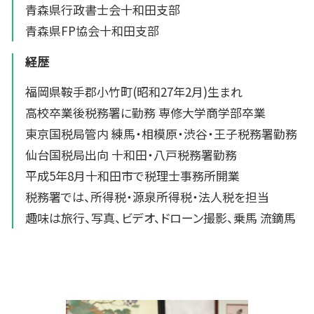
青森県行政書士会十和田支部
青森県FP協会十和田支部
経歴
福岡県鞍手郡小竹町(昭和27年2月)生まれ
高校卒業後税務署に勤務 専修大学商学部卒業
東京国税局管内 練馬・相模原・渋谷・王子税務署勤務
仙台国税局出向 十和田・八戸税務署勤務
平成5年8月十和田市で税理士事務所開業
税務署では、所得税・源泉所得税・法人税を担当
趣味は旅行、写真、ビデオ、ドローン撮影、乗馬 流鏑馬