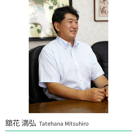
舘花 満弘
Tatehana Mitsuhiro