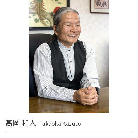
農業 個人
経営計画
横浜町の相続税 贈与税 事業承継 農業経理
資金繰りとは
三戸郡 経営計画
事業支援金 個人事業主
三沢市 税務調査事前対策 税理士
中小企業支援 問い合わせ
三沢市 中小企業支援
記帳代行 相場 税理士
東北町の相続税 贈与税 事業承継 農業経理
経営計画 何のため
三戸郡 中小企業支援
十和田市 税理士事務所
十和田市 資金調達
三沢市 企業支援
髙岡 和人
Takaoka Kazuto