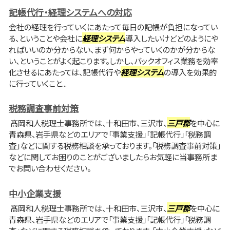
記帳代行・経理システムへの対応
会社の経理を行っていくにあたって毎日の記帳が負担になってい
る、ということや会社に
経理システム
導入したいけどどのようにや
ればいいのか分からない、まず何からやっていくのかが分からな
い、ということがよく起こります。しかし、バックオフィス業務を効率
化させるにあたっては、記帳代行や
経理システム
の導入を効果的
に行っていくこと...
税務調査事前対策
髙岡和人税理士事務所では、十和田市、三沢市、
三戸郡
を中心に
青森県、岩手県などのエリアで「事業支援」「記帳代行」「税務調
査」などに関する税務相談を承っております。「税務調査事前対策」
などに関してお困りのことがございましたらお気軽に当事務所ま
でお問い合わせください。
中小企業支援
髙岡和人税理士事務所では、十和田市、三沢市、
三戸郡
を中心に
青森県、岩手県などのエリアで「事業支援」「記帳代行」「税務調