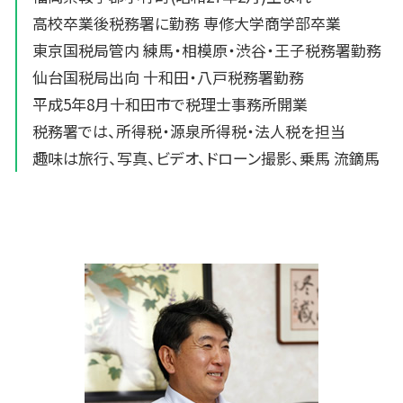
高校卒業後税務署に勤務 専修大学商学部卒業
東京国税局管内 練馬・相模原・渋谷・王子税務署勤務
仙台国税局出向 十和田・八戸税務署勤務
平成5年8月十和田市で税理士事務所開業
税務署では、所得税・源泉所得税・法人税を担当
趣味は旅行、写真、ビデオ、ドローン撮影、乗馬 流鏑馬