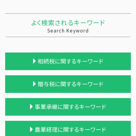
よく検索されるキーワード
Search Keyword
相続税に関するキーワード
相続税 時効 タンス預金
贈与税に関するキーワード
小規模宅地等 特例
相続税申告 報酬
相続税 無申告
贈与税 相続税 税率
事業承継に関するキーワード
相続税の申告期限
贈与税 申告方法
相続税申告 税理士報酬
贈与税 基礎控除
不動産 相続 売却
遺贈 贈与税
適格合併とは
農業経理に関するキーワード
相続税 税理士報酬
贈与税と相続税
株式会社 買収