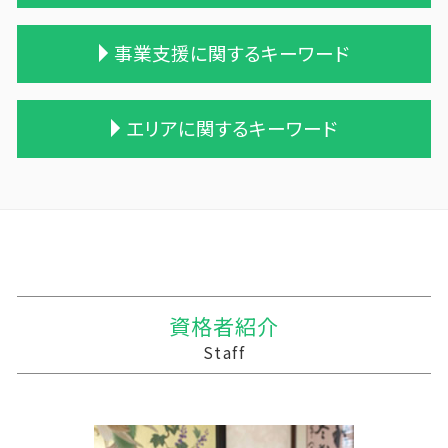
相続税 贈与税
相続時精算課税制度 デメリット
統合 合併
遺留分
贈与税 現金
会社 合併 メリット
農業法人
事業支援に関するキーワード
相続 遺産
贈与税 変更
会社 合併 デメリット
青色申告 農業
相続税 税理士報酬 相場
贈与税 相続税 改正
吸収合併 契約 承継
家族経営 農業
保険 相続税対策
贈与 控除
会社 合併 方法
農業簿記 仕訳
記帳代行 今後
エリアに関するキーワード
相続税 農地
贈与税 支払い
事業譲渡 従業員
個人農業
勘定奉行 資金繰
相続 税理士 費用
贈与税 対象
買収 m&a
農業 個人経営
記帳代行 経理代行
相続税 修正申告
贈与税 とは
会社 合併 費用
農業法人とは
資金繰り ソフト おすすめ
十和田市 税務調査 税理士
相続税 税務調査
贈与税 計算
合併 m&a
家族農業
会計 資金繰り ソフト
盛岡市の相続税 贈与税 事業承継 農業経理
遺贈 相続
保険金 贈与税
企業 買収 合併
農業法人 会計
税務調査 悪いこと
三沢市 経理システム
相続税 税務署 調査
贈与税 配偶者控除
吸収合併 手続き
農業 青色申告決算書
相続税 税務調査 割合
十和田市 経営計画 事業計画
相続税 申告 不要
贈与 申告
企業の買収 合併
農業 法人化
記帳代行 個人事業主
平内町の相続税 贈与税 事業承継 農業経理
贈与税 額
兄弟会社 合併
農業 一人 経営
税務調査 予告なし
三戸郡 税務調査 税理士
資格者紹介
贈与税 無申告
企業の合併
農業 経費
管理会計 資金繰り
平泉町の相続税 贈与税 事業承継 農業経理
Staff
贈与税 金額
債務超過会社 合併
株式会社 農業
会計 資金繰り
弘前市の相続税 贈与税 事業承継 農業経理
合併 手続
農業 事業税
税務調査 事前通知
三沢市の相続税 贈与税 事業承継 農業経理
株式買収
農業 税理士
記帳代行 法人 税理士法
三戸郡 税理士
会社 農業
経営計画 建設業
和賀郡の相続税 贈与税 事業承継 農業経理