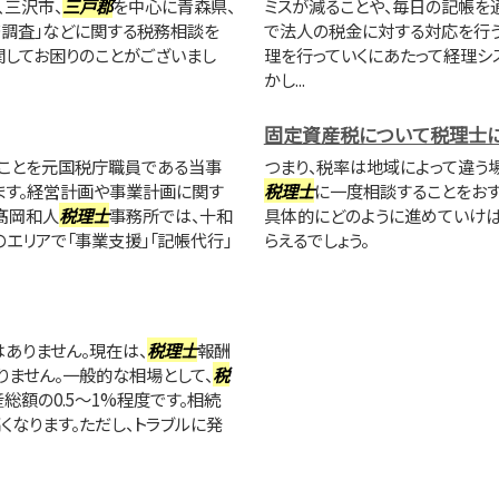
、三沢市、
三戸郡
を中心に青森県、
ミスが減ることや、毎日の記帳を
務調査」などに関する税務相談を
で法人の税金に対する対応を行う
関してお困りのことがございまし
理を行っていくにあたって経理シ
かし...
固定資産税について税理士
ことを元国税庁職員である当事
つまり、税率は地域によって違う
ます。経営計画や事業計画に関す
税理士
に一度相談することをお
髙岡和人
税理士
事務所では、十和
具体的にどのように進めていけば
エリアで「事業支援」「記帳代行」
らえるでしょう。
ありません。現在は、
税理士
報酬
りません。一般的な相場として、
税
額の0.5～1%程度です。相続
くなります。ただし、トラブルに発