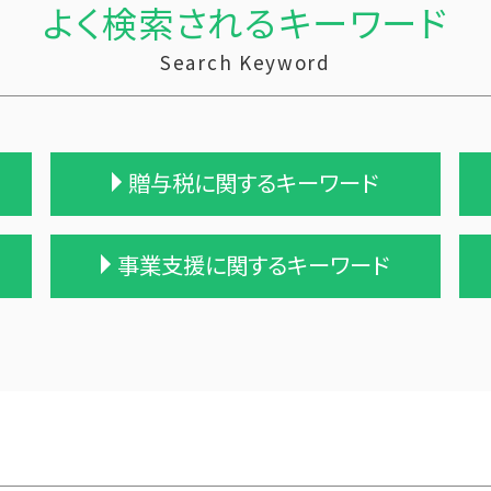
よく検索されるキーワード
Search Keyword
贈与税に関するキーワード
贈与 控除
事業支援に関するキーワード
贈与税 計算方法
贈与税 改正
贈与税 基礎控除 改正
事業支援 事前確認
贈与税 支払い方法
資金繰り ソフト おすすめ
贈与税 基礎控除
中小企業支援 なぜ
贈与 申告
記帳代行 契約書
贈与税 相続税 改正
経営計画 補助金
贈与税 支払い
中小企業支援 重要性