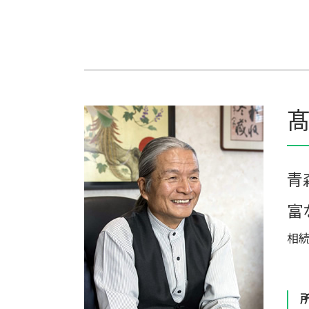
生前贈与 相続税
青色申告 農業
相続税対策 会社設立
農業 税理士
相続税 配偶者控除 計算式
個人農業
一次相続 二次相続
農業 一人 経営
相続税 税理士報酬 相場
家族経営 農業
相続税対策 マンション
家族農業
相続税 配偶者控除
農業 経費
髙
相続税 贈与税
農業 法人化
税理士 相続税 報酬
農業 青色申告決算書
相続税 無申告
農業法人 会計
相続税申告 税理士報酬
農業法人
青
会社 農業
富
相続