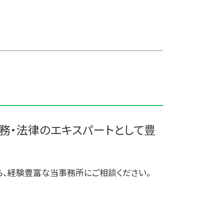
企業 買収 合併
大間町の相続税 贈与税 事業承継 農
買収 m&a
業経理
会社 合併 方法
九戸郡の相続税 贈与税 事業承継 農
債務超過会社 合併
業経理
適格合併とは
西津軽郡の相続税 贈与税 事業承継
統合 合併
農業経理
株式買収
三沢市 税務調査
合併 手続
三沢市 税理士 記帳代行 丸投げ
事業譲渡 従業員
三戸郡 中小企業支援
株式会社 買収
今別町の相続税 贈与税 事業承継 農
業経理
務・法律のエキスパートとして豊
十和田市 税務調査 税理士
三戸郡 企業支援
野田村の相続税 贈与税 事業承継 農
ら、経験豊富な当事務所にご相談ください。
業経理
西目屋村の相続税 贈与税 事業承継
農業経理
田舎館村の相続税 贈与税 事業承継