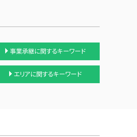
事業承継に関するキーワード
企業の合併
エリアに関するキーワード
吸収合併 契約 承継
吸収合併 手続き
会社 合併 メリット
十和田市 事業計画
企業の買収 合併
三戸郡 中小企業支援 税理士
会社 合併 費用
中津軽郡の相続税 贈与税 事業承継
合併 m&a
農業経理
兄弟会社 合併
一関市の相続税 贈与税 事業承継 農
会社 合併 デメリット
業経理