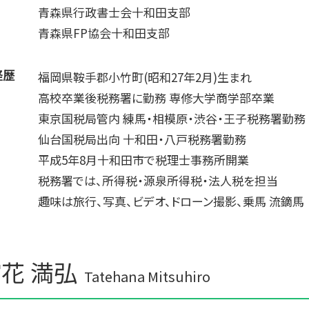
青森県行政書士会十和田支部
青森県FP協会十和田支部
経歴
福岡県鞍手郡小竹町(昭和27年2月)生まれ
高校卒業後税務署に勤務 専修大学商学部卒業
東京国税局管内 練馬・相模原・渋谷・王子税務署勤務
仙台国税局出向 十和田・八戸税務署勤務
平成5年8月十和田市で税理士事務所開業
税務署では、所得税・源泉所得税・法人税を担当
趣味は旅行、写真、ビデオ、ドローン撮影、乗馬 流鏑馬
花 満弘
Tatehana Mitsuhiro