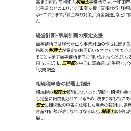
高まります。 髙岡和人
税理士
事務所では、十和田市
岩手県などのエリアで「事業支援」「記帳代行」「税
承っております。「資金繰り対策」「資金調達」などに
た...
経営計画・事業計画の策定支援
当事務所では経営計画や事業計画の作成に関する
務所の
税理士
が策定のお手伝いをさせていただき
ることはまず当事務所までお問い合わせください。 
田市、三沢市、
三戸郡
を中心に青森県、岩手県などの
「税務調査...
相続税申告の税理士報酬
相続税の
税理士
報酬については、明確な相場料金は
も完全に自由化されているため、決まり等も特にあ
理士
に相続税の申告を依頼した場合の報酬は、遺産総
財産評価額が高くなればなるほど、
税理士
報酬も高
展し...