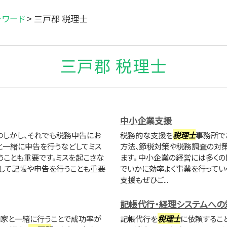
ーワード
>
三戸郡 税理士
三戸郡 税理士
中小企業支援
つしかし、それでも税務申告にお
税務的な支援を
税理士
事務所で
と一緒に申告を行うなどしてミス
方法、節税対策や税務調査の対
うことも重要です。ミスを起こさな
ます。 中小企業の経営には多く
して記帳や申告を行うことも重要
でいかに効率よく事業を行ってい
支援もぜひご...
記帳代行・経理システムへの
家と一緒に行うことで成功率が
記帳代行を
税理士
に依頼するこ