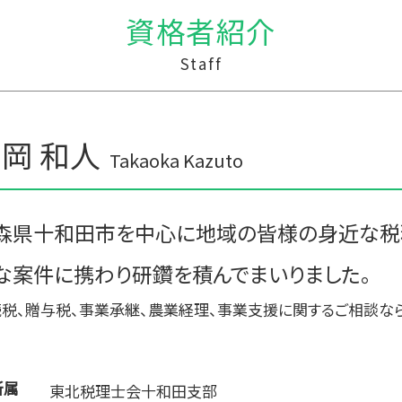
贈与税 計算
資金繰り 作成
資格者紹介
贈与税 申告方法
簡単 資金繰り
贈与税 保険
税務調査 時期 個人
Staff
暦年贈与 改正
税務調査 わかりやすく
贈与税 相続税 税率
税務調査 line
贈与税 無申告
個人事業主 税務調査 割合
生活費 贈与税 親子
資金繰り 税理士
岡 和人
贈与税 額
相続税 税務調査 割合
Takaoka Kazuto
贈与 保険
住民税 資金繰り
保険金 贈与税
事業支援 法人
相続時精算課税制度 デメリット
税務調査 税理士
森県十和田市を中心に地域の皆様の身近な税
税務調査 わからない
な案件に携わり研鑽を積んでまいりました。
記帳代行 効率化
税務調査 youtube
税、贈与税、事業承継、農業経理、事業支援に関するご相談な
所属
東北税理士会十和田支部