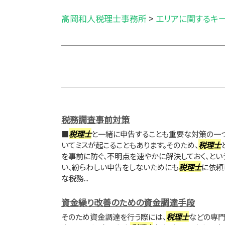
髙岡和人税理士事務所
>
エリアに関するキ
税務調査事前対策
■
税理士
と一緒に申告することも重要な対策の一
いてミスが起こることもあります。そのため、
税理士
を事前に防ぐ、不明点を速やかに解決しておく、とい
い、紛らわしい申告をしないためにも
税理士
に依頼
な税務...
資金繰り改善のための資金調達手段
そのため資金調達を行う際には、
税理士
などの専門