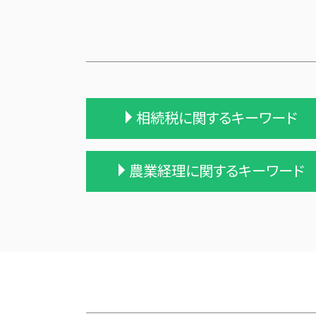
相続税に関するキーワード
相続税の申告期限
農業経理に関するキーワード
相続税 申告期限
相続 税理士 費用
相続税 贈与税 改正
株式会社 農業
相続税 申告 不要
農業 事業税
相続 遺留分 計算
農業法人とは
相続税 修正申告
農業 個人
遺留分 計算
農業 個人経営
相続税 税務署 調査
農業簿記 仕訳