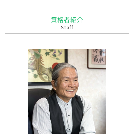
遺贈 相続
贈与税 額
適格合併とは
農業簿記 仕訳
相続 税務調査 割合
十和田市 経営計画
暦年贈与 改正
会社 合併 方法
個人農業
事業支援金 個人事業主
二戸市の相続税 贈与税 事業承継 農業経理
資格者紹介
贈与税率 改正
企業の合併
会社 農業
事業支援 法人
三戸郡 税務
Staff
贈与税 税率 計算
統合 合併
農業 個人経営
記帳代行 法人 税理士法
普代村の相続税 贈与税 事業承継 農業経理
株式会社 買収
農業 事業税
中小企業支援
上北郡の相続税 贈与税 事業承継 農業経理
会社 合併 費用
農業 経費
税務調査 時間
藤崎町の相続税 贈与税 事業承継 農業経理
家族経営 農業
中小企業支援 問い合わせ
鶴田町の相続税 贈与税 事業承継 農業経理
青色申告 農業
資金繰り 作成
田野畑村の相続税 贈与税 事業承継 農業経理
事業支援 補助金
三戸郡 経営計画
資金繰り 税理士
下閉伊郡の相続税 贈与税 事業承継 農業経理
勘定奉行 資金繰
十和田市 記帳代行
資金繰り 消費税
三沢市 事業支援金給付金
税務調査 悪いこと
三沢市 税理士事務所
十和田市 企業支援
三沢市 資金調達方法
盛岡市の相続税 贈与税 事業承継 農業経理