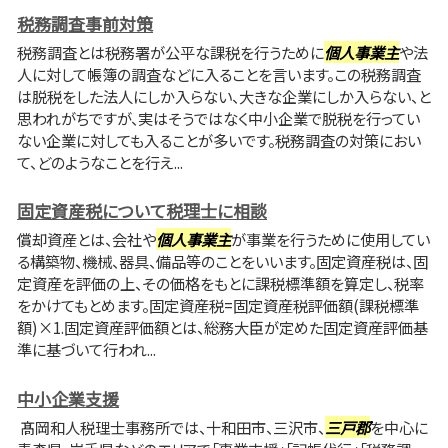
税務調査事前対策
税務調査とは税務署が公平な課税を行うために
個人事業主
や法
人に対して帳簿の調査などに入ることを言います。この税務調査
は脱税をした法人にしか入らない、大きな企業にしか入らない、と
思われがちですが、実はそうではなく中小企業で脱税を行ってい
ない企業に対しても入ることが多いです。税務調査の対策におい
て、どのようなことを行え...
固定資産税について税理士に相談
償却資産とは、会社や
個人事業主
が事業を行うために使用してい
る構築物、機械、器具、備品等のことをいいます。固定資産税は、固
定資産を評価の上、その価格をもとに課税標準額を算定し、税率
をかけてもとめます。固定資産税=固定資産税評価額(課税標準
額)×1.固定資産評価額とは、総務大臣が定めた固定資産評価基
準に基づいて行われ...
中小企業支援
髙岡和人税理士事務所では、十和田市、三沢市、
三戸郡
を中心に