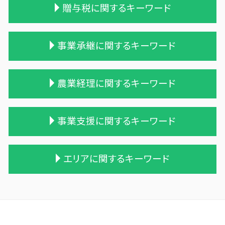
贈与税に関するキーワード
相続税対策 マンション
相続税 2割加算
相続税 無申告
贈与税 保険
事業承継に関するキーワード
相続税と贈与税
贈与税 基礎控除 改正
税理士 相続税 報酬
相続時精算課税制度 わかりやすく
相続税 税務調査
相続時精算課税制度 メリット
合併 m&a
農業経理に関するキーワード
相続税対策 生命保険
贈与税 税率表
企業 買収 合併
相続税 修正申告
贈与税 改正
吸収合併 契約 承継
相続 税務署 調査
贈与 保険
会社 合併 メリット
農業 個人
事業支援に関するキーワード
相続税 農地
贈与税 金額
事業譲渡 従業員
農業 青色申告決算書
相続税の時効
贈与税 相続税 税率
会社 合併 デメリット
株式会社 農業
小規模宅地等 特例
生活費 贈与税 親子
企業の買収 合併
農業法人 会計
経営計画 調査
エリアに関するキーワード
生前贈与 相続税
贈与税 基礎控除
吸収合併 手続き
家族農業
資金繰り 分析
相続 遺産
贈与税の申告
合併 手続
農業法人とは
記帳代行 コンサル
一次相続 二次相続
贈与税 配偶者控除
兄弟会社 合併
農業法人
事業支援金 勘定科目
三沢市 事業計画
相続税申告 報酬
住宅購入 贈与
買収 m&a
農業 法人化
税務調査 line
軽米町の相続税 贈与税 事業承継 農業経理
相続 遺留分 計算
贈与税の税率
債務超過会社 合併
農業 税理士
税理士 記帳代行とは
十和田市 資金繰り改善支援
相続税 税務署 調査
贈与税 相続税 改正
株式買収
農業 一人 経営
税務調査 時期 個人
三戸郡 税務調査事前対策 税理士