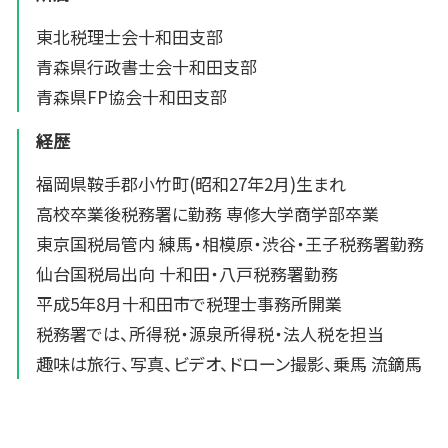
東北税理士会十和田支部
青森県行政書士会十和田支部
青森県FP協会十和田支部
経歴
福岡県鞍手郡小竹町(昭和27年2月)生まれ
高校卒業後税務署に勤務 専修大学商学部卒業
東京国税局管内 練馬・相模原・渋谷・王子税務署勤務
仙台国税局出向 十和田・八戸税務署勤務
平成5年8月十和田市で税理士事務所開業
税務署では、所得税・源泉所得税・法人税を担当
趣味は旅行、写真、ビデオ、ドローン撮影、乗馬 流鏑馬