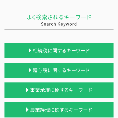
よく検索されるキーワード
Search Keyword
相続税に関するキーワード
遺産相続 相続税
贈与税に関するキーワード
相続税 配偶者控除 計算式
相続税対策 生命保険
相続税 農地
贈与税 基礎控除額
事業承継に関するキーワード
相続税 税務調査 時期
住宅購入 贈与
相続税 税務調査
贈与税 税率 改正
相続税の時効
贈与税 夫婦間 口座移動
会社 合併 デメリット
農業経理に関するキーワード
相続税 2割加算
贈与税 保険
会社 合併 費用
税理士 相続税 報酬
贈与税の申告
企業 買収 合併