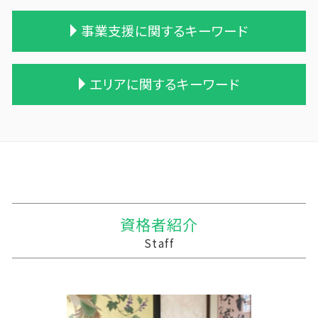
相続税 税理士 費用
贈与税率 改正
統合 合併
農業 税理士
事業支援に関するキーワード
相続税 申告 不要
贈与税 額
株式買収
農業 個人
遺贈 相続税 基礎控除
贈与 申告
合併 m&a
農業簿記 仕訳
相続税 申告期限
贈与税 支払い
兄弟会社 合併
農業 経費
個人事業主 税務調査 割合
エリアに関するキーワード
相続税対策 マンション
贈与税の計算
事業譲渡 従業員
農業法人 会計
相続税 税務調査 割合
相続税 税理士報酬 相場
贈与税 相続
適格合併とは
農業 個人経営
税務調査 時間
遺贈 相続
相続時精算課税制度 わかりやすく
企業の買収 合併
農業 青色申告決算書
記帳代行
矢巾町の相続税 贈与税 事業承継 農業経理
相続税 配偶者控除
保険金 贈与税
会社 合併 メリット
農業法人
中小企業支援 目的
今別町の相続税 贈与税 事業承継 農業経理
相続税 遺留分
贈与 控除
買収 m&a
青色申告 農業
税務調査 税理士 立会
八戸市の相続税 贈与税 事業承継 農業経理
相続税 申告 エクセル
贈与税 金額
合併 手続
家族経営 農業
税務調査 line
三戸郡 確定申告
相続税 無申告
贈与税 支払い方法
会社 合併 方法
農業 法人化
経営計画 調査
田舎館村の相続税 贈与税 事業承継 農業経理
贈与税 控除額
吸収合併 契約 承継
株式会社 農業
事業支援金 個人事業主
藤崎町の相続税 贈与税 事業承継 農業経理
資格者紹介
贈与税 計算方法
企業の合併
農業 事業税
経営計画 変更
田野畑村の相続税 贈与税 事業承継 農業経理
Staff
贈与税の税率
債務超過会社 合併
家族農業
税務調査 やばい
七戸町の相続税 贈与税 事業承継 農業経理
吸収合併 手続き
農業 一人 経営
記帳代行 顧問料
十和田市 資金調達手段
株式会社 買収
農業法人とは
資金繰りとは
三沢市 企業支援
会社 農業
中小企業支援
野辺地町の相続税 贈与税 事業承継 農業経理