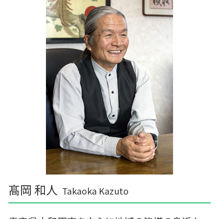
個人農業
記帳代行 個人事業主
三戸郡 事業支援金給付金
中小企業支援 税理士
三沢市 事業計画
建設業 資金繰り
おいらせ町の相続税 贈与税 事業承継 農業経
税務調査 時期
理
税理士 記帳代行 丸投げ
十和田市 記帳代行 経理代行
税務調査 時期 個人
深浦町の相続税 贈与税 事業承継 農業経理
東北町の相続税 贈与税 事業承継 農業経理
東津軽郡の相続税 贈与税 事業承継 農業経理
階上町の相続税 贈与税 事業承継 農業経理
胆沢郡の相続税 贈与税 事業承継 農業経理
髙岡 和人
Takaoka Kazuto