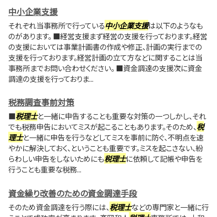
中小企業支援
それぞれ当事務所で行っている
中小企業支援
は以下のようなも
のがあります。 ■経営支援まず経営の支援を行っております。経営
の支援においては事業計画書の作成や修正、計画の実行までの
支援を行っております。経営計画の立て方などに関することは当
事務所までお問い合わせください。 ■資金調達の支援次に資金
調達の支援を行っておりま...
税務調査事前対策
■
税理士
と一緒に申告することも重要な対策の一つしかし、それ
でも税務申告においてミスが起こることもあります。そのため、
税
理士
と一緒に申告を行うなどしてミスを事前に防ぐ、不明点を速
やかに解決しておく、ということも重要です。ミスを起こさない、紛
らわしい申告をしないためにも
税理士
に依頼して記帳や申告を
行うことも重要な税務...
資金繰り改善のための資金調達手段
そのため資金調達を行う際には、
税理士
などの専門家と一緒に行