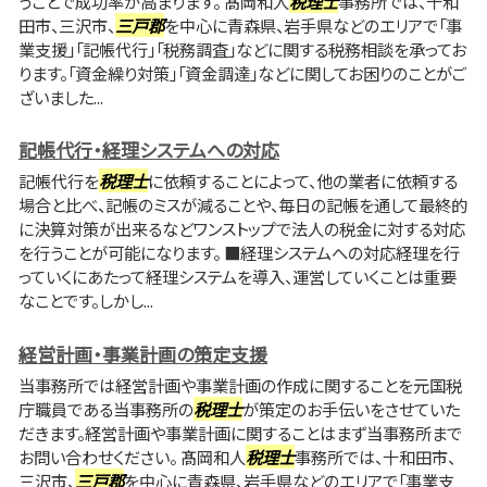
うことで成功率が高まります。 髙岡和人
税理士
事務所では、十和
田市、三沢市、
三戸郡
を中心に青森県、岩手県などのエリアで「事
業支援」「記帳代行」「税務調査」などに関する税務相談を承ってお
ります。「資金繰り対策」「資金調達」などに関してお困りのことがご
ざいました...
記帳代行・経理システムへの対応
記帳代行を
税理士
に依頼することによって、他の業者に依頼する
場合と比べ、記帳のミスが減ることや、毎日の記帳を通して最終的
に決算対策が出来るなどワンストップで法人の税金に対する対応
を行うことが可能になります。 ■経理システムへの対応経理を行
っていくにあたって経理システムを導入、運営していくことは重要
なことです。しかし...
経営計画・事業計画の策定支援
当事務所では経営計画や事業計画の作成に関することを元国税
庁職員である当事務所の
税理士
が策定のお手伝いをさせていた
だきます。経営計画や事業計画に関することはまず当事務所まで
お問い合わせください。 髙岡和人
税理士
事務所では、十和田市、
三沢市、
三戸郡
を中心に青森県、岩手県などのエリアで「事業支