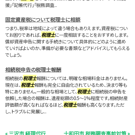
援」「記帳代行」「税務調査...
固定資産税について税理士に相談
つまり、税率は地域によって違う場合もありえます。資産税につい
てお困りであれば、
税理士
に一度相談することをおすすめします。
償却資産申告に関する手続きについて具体的にどのように進め
ていけばよいのか、準備が必要な書類などアドバイスしてもらえる
でしょう。
相続税申告の税理士報酬
相続税の
税理士
報酬については、明確な相場料金はありません。
現在は、
税理士
報酬も完全に自由化されているため、決まり等も
特にありません。一般的な相場として、
税理士
に相続税の申告を
依頼した場合の報酬は、遺産総額の0.5～1%程度です。相続財産
評価額が高くなればなるほど、
税理士
報酬も高くなります。ただ
し、トラブルに発展し...
« 三沢市 経理代行
十和田市 税務調査事前対策 »