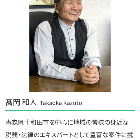
経営計画 マーケティング
三沢市 経営計画
住民税 資金繰り
三戸郡 事業支援 補助金
中小企業支援 税理士
十和田市 資金繰り改善支援
田舎館村の相続税 贈与税 事業承継 農業経理
宮古市の相続税 贈与税 事業承継 農業経理
十和田市 税務調査事前対策
上北郡の相続税 贈与税 事業承継 農業経理
髙岡 和人
Takaoka Kazuto
青森県十和田市を中心に地域の皆様の身近な
税務・法律のエキスパートとして豊富な案件に携