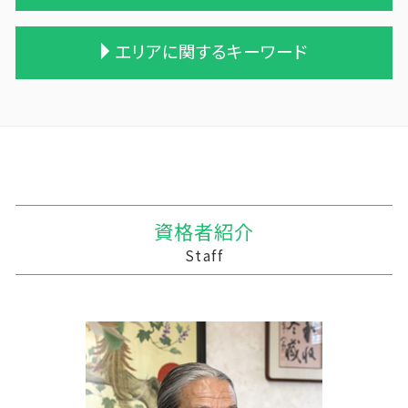
相続税 配偶者控除
贈与 申告
吸収合併 契約 承継
農業簿記 仕訳
相続税の申告期限
贈与税 支払い
合併 m&a
農業 青色申告決算書
税理士 記帳代行 源泉所得税
エリアに関するキーワード
税理士 相続税 報酬
贈与税 税率表
吸収合併 手続き
農業 個人経営
中小企業支援 なぜ
相続税 贈与税
贈与税 対象
株式買収
農業 法人化
記帳代行 法人 税理士法
不動産 相続 売却
贈与税 夫婦間 口座移動
適格合併とは
農業 税理士
税務調査 時期
十和田市 税務調査
遺贈 相続税 計算
贈与税 保険
統合 合併
農業 一人 経営
管理会計 資金繰り
十和田市 記帳代行
相続税 無申告
贈与税 税率 改正
会社 合併 デメリット
株式会社 農業
事業支援金 個人事業主
三沢市 税務調査
相続 遺産
暦年贈与 改正
企業の買収 合併
農業法人とは
経理 資金繰り
十和田市 中小企業経営革新支援
相続 税務署 調査
贈与 控除
企業の合併
青色申告 農業
中小企業 資金繰り
おいらせ町の相続税 贈与税 事業承継 農業経
贈与税 額
企業 買収 合併
個人農業
資金繰り ソフト おすすめ
理
資格者紹介
贈与税 控除額
会社 合併 方法
農業 経費
経営計画 建設業
十和田市 税理士 記帳代行 丸投げ
Staff
贈与税 率
兄弟会社 合併
家族農業
記帳代行 効率化
十和田市 事業計画
買収 m&a
会社 農業
税務調査 忘れた
住田町の相続税 贈与税 事業承継 農業経理
債務超過会社 合併
農業法人 会計
資金繰り 分析
三戸郡 資金繰り改善支援
農業 個人
資金繰りとは 中小企業
十和田市 経営計画 管理会計
農業法人
事業支援 事前確認
西目屋村の相続税 贈与税 事業承継 農業経理
経営計画
三沢市 資金調達手段
経営計画 経営戦略 違い
十和田市 資金繰り