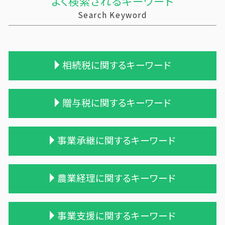
よく検索されるキーワード
Search Keyword
相続税に関するキーワード
相続税 申告期限
贈与税に関するキーワード
相続税対策 マンション
相続税 申告 エクセル
相続税 税務調査 時期
贈与税 計算方法
事業承継に関するキーワード
遺産相続 相続税
贈与 保険
相続税 贈与税 改正
贈与税の計算
相続税対策 生命保険
贈与税 とは
株式会社 買収
農業経理に関するキーワード
相続税 申告 不要
贈与税の税率
会社 合併 費用
相続税対策 アパート
贈与税 配偶者控除
会社 合併 メリット
相続税 贈与税 税率
贈与税率 改正
合併 手続
農業 事業税
事業支援に関するキーワード
相続税対策 会社設立
贈与税 基礎控除額
事業譲渡 従業員
家族経営 農業