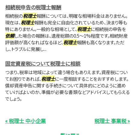
相続税申告の税理士報酬
相続税の
税理士
報酬については、明確な相場料金はありません。
現在は、
税理士
報酬も完全に自由化されているため、決まり等も
特にありません。一般的な相場として、
税理士
に相続税の申告を
依頼
した場合の報酬は、遺産総額の0.5～1%程度です。相続財産
評価額が高くなればなるほど、
税理士
報酬も高くなります。ただ
し、トラブルに発展し...
固定資産税について税理士に相談
つまり、税率は地域によって違う場合もありえます。資産税につい
てお困りであれば、
税理士
に一度相談することをおすすめします。
償却資産申告に関する手続きについて具体的にどのように進め
ていけばよいのか、準備が必要な書類などアドバイスしてもらえる
でしょう。
« 税理士 中小企業
税理士 事業税 »