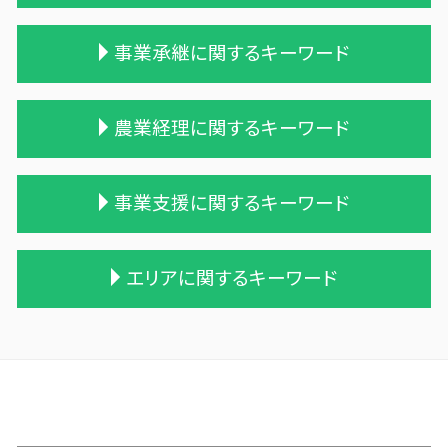
遺贈 相続税 計算
相続税対策 会社設立
贈与税 金額
事業承継に関するキーワード
相続税 申告 エクセル
贈与税 対象
税理士 相続 報酬
贈与税 現金
相続税 税務署 調査
贈与税 計算
債務超過会社 合併
農業経理に関するキーワード
遺留分
贈与税 相続税 改正
兄弟会社 合併
土地 相続税
贈与税 改正
適格合併とは
税理士 相続税 報酬
贈与税 支払い方法
会社 合併 費用
株式会社 農業
事業支援に関するキーワード
贈与 相続税
贈与税 基礎控除額
吸収合併 契約 承継
農業簿記 仕訳
遺贈 相続
贈与税 計算方法
会社 合併 メリット
農業 法人化
相続税の時効
遺贈 贈与税
統合 合併
家族農業
税務調査 line
エリアに関するキーワード
不動産 相続 売却
贈与税率 改正
吸収合併 手続き
農業法人 会計
税務調査 優良法人
相続税 税理士報酬
贈与税 夫婦間 口座移動
会社 合併 デメリット
農業 経費
中小企業支援 問い合わせ
相続 税務署 調査
相続時精算課税制度 デメリット
企業の合併
会社 農業
line pay 税務調査
十和田市 経営支援
相続 遺留分
相続時精算課税制度 わかりやすく
会社 合併 方法
農業 税理士
利益 資金繰り
平内町の相続税 贈与税 事業承継 農業経理
相続税 2割加算
贈与税 基礎控除
株式会社 買収
農業法人とは
経営計画 売上
二戸市の相続税 贈与税 事業承継 農業経理
相続税 無申告
贈与税 支払い
買収 m&a
青色申告 農業
資金繰りとは 中小企業
三戸郡 資金調達手段
相続税申告 税理士報酬
贈与税 税率表
企業の買収 合併
農業 青色申告決算書
資金繰り
横浜町の相続税 贈与税 事業承継 農業経理