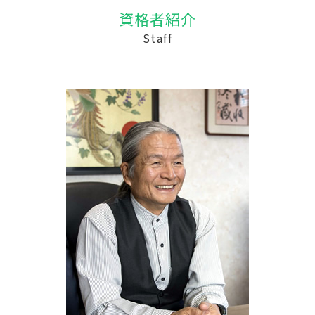
相続時精算課税制度 メリット
事業譲渡 従業員
農業 一人 経営
中小企業支援 なぜ
三戸郡の相続税 贈与税 事業承継 農業経理
資格者紹介
贈与税と相続税
企業 買収 合併
家族経営 農業
記帳代行 今後
十和田市 税理士
Staff
贈与税 とは
合併 m&a
農業法人
税理士 法違反 記帳代行
三戸郡 事業支援
株式買収
農業 個人
記帳代行 相場 個人
八戸市の相続税 贈与税 事業承継 農業経理
合併 手続
農業 事業税
税務調査 時期
三戸郡 経理代行
農業 個人経営
会計 資金繰り ソフト
三沢市 事業計画策定支援
個人農業
個人事業主 税務調査 割合
おいらせ町の相続税 贈与税 事業承継 農業経
法人 税理士 記帳代行
理
経営計画
三沢市 税務
記帳代行 顧問料
十和田市の相続税 贈与税 事業承継 農業経理
資金繰り 作成
平泉町の相続税 贈与税 事業承継 農業経理
税務調査 予告なし
宮古市の相続税 贈与税 事業承継 農業経理
三戸町の相続税 贈与税 事業承継 農業経理
十和田市 事業計画策定支援
三戸郡 資金調達方法
三戸郡 中小企業支援 税理士