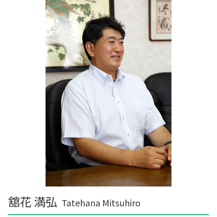
舘花 満弘
Tatehana Mitsuhiro