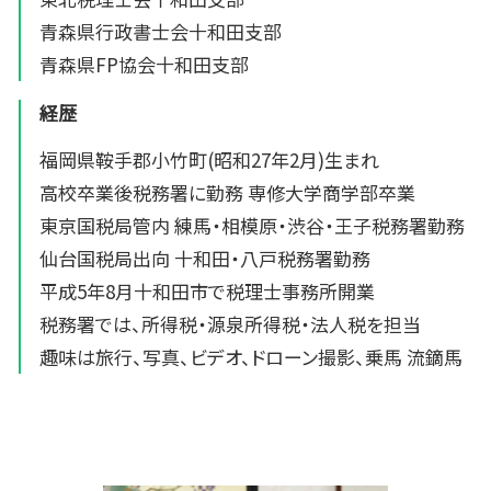
青森県行政書士会十和田支部
青森県FP協会十和田支部
経歴
福岡県鞍手郡小竹町(昭和27年2月)生まれ
高校卒業後税務署に勤務 専修大学商学部卒業
東京国税局管内 練馬・相模原・渋谷・王子税務署勤務
仙台国税局出向 十和田・八戸税務署勤務
平成5年8月十和田市で税理士事務所開業
税務署では、所得税・源泉所得税・法人税を担当
趣味は旅行、写真、ビデオ、ドローン撮影、乗馬 流鏑馬