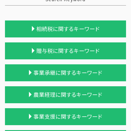
相続税に関するキーワード
相続税 贈与税
贈与税に関するキーワード
相続税申告 報酬
相続税 税理士報酬 相場
相続 税務署 調査
贈与税 相続
事業承継に関するキーワード
遺留分 計算
贈与税 基礎控除額
相続税 税務調査 時期
贈与税 対象
相続税の申告期限
贈与税 税率 改正
吸収合併 手続き
農業経理に関するキーワード
相続税 2割加算
贈与税 配偶者控除
企業 買収 合併
相続税 税務調査
相続時精算課税制度 メリット
合併 m&a
保険 相続税対策
暦年贈与 改正
債務超過会社 合併
農業 青色申告決算書
事業支援に関するキーワード
相続税 配偶者控除 計算式
贈与税 相続税 改正
企業の合併
家族農業
税理士 相続 報酬
贈与税 額
兄弟会社 合併
農業 個人経営