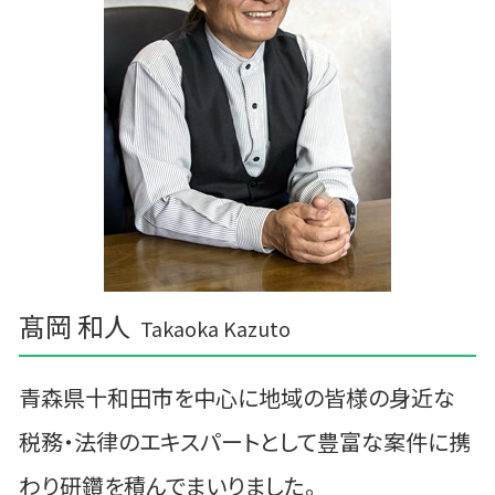
経営計画 事業計画
三沢市 税理士
税務調査 youtube
三沢市 税務対策
三沢市 事業計画
三戸郡 税務調査 税理士
大鰐町の相続税 贈与税 事業承継 農業経理
三沢市 確定申告
髙岡 和人
Takaoka Kazuto
青森県十和田市を中心に地域の皆様の身近な
税務・法律のエキスパートとして豊富な案件に携
わり研鑽を積んでまいりました。