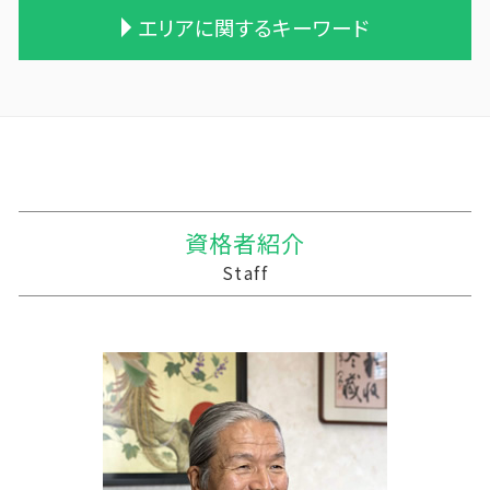
相続税 無申告
遺贈 贈与税
会社 合併 デメリット
農業法人とは
資金繰り 消費税
エリアに関するキーワード
相続 遺産
相続時精算課税制度 デメリット
事業譲渡 従業員
農業 事業税
記帳代行 契約書
相続税 配偶者控除
贈与税 支払い方法
合併 手続
農業 一人 経営
資金繰り 売上
相続税申告 税理士報酬
贈与税の申告
会社 合併 費用
株式会社 農業
個人事業主 税務調査 割合
大槌町の相続税 贈与税 事業承継 農業経理
相続税 申告期限
保険金 贈与税
企業の買収 合併
農業 税理士
税務調査 準備
東通村の相続税 贈与税 事業承継 農業経理
相続税 申告 エクセル
贈与税 基礎控除 改正
買収 m&a
家族経営 農業
資金繰り
岩手町の相続税 贈与税 事業承継 農業経理
税理士 相続税 報酬
贈与税 現金
適格合併とは
個人農業
経営計画 中小企業
三戸郡 中小企業支援 税理士
相続税対策 マンション
贈与税 計算方法
株式買収
青色申告 農業
中小企業支援 助成金
十和田市 税務
贈与税 とは
株式会社 買収
会社 農業
中小企業 資金繰り
平内町の相続税 贈与税 事業承継 農業経理
資格者紹介
贈与 控除
会社 合併 メリット
農業簿記 仕訳
記帳代行 今後
相続 税理士 さいたま
Staff
贈与税 計算
吸収合併 契約 承継
農業 法人化
中小企業支援 なぜ
十和田市 税務調査
統合 合併
農業 個人
記帳代行
陸前高田市の相続税 贈与税 事業承継 農業経
会社 合併 方法
農業 経費
資金繰り 分析
理
農業法人 会計
税理士 記帳代行 源泉所得税
三沢市 企業支援
農業法人
経営計画 補助金
三戸郡 税理士 記帳代行 丸投げ
事業支援金 個人事業主
東津軽郡の相続税 贈与税 事業承継 農業経理
税務調査 忘れた
三沢市 中小企業支援
税務調査 予告なし
三沢市 経営支援