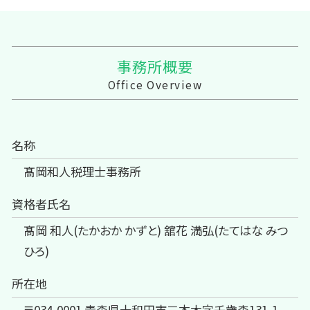
事務所概要
Office Overview
名称
髙岡和人税理士事務所
資格者氏名
髙岡 和人(たかおか かずと) 舘花 満弘(たてはな みつ
ひろ)
所在地
〒034-0001 青森県十和田市三本木字千歳森131-1