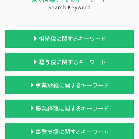
Search Keyword
相続税に関するキーワード
相続税 贈与税 改正
贈与税に関するキーワード
相続税対策 会社設立
相続 遺産
遺留分
暦年贈与 改正
事業承継に関するキーワード
相続税 税理士 費用
保険金 贈与税
相続 税務署 調査
相続時精算課税制度 デメリット
相続税 税理士報酬
贈与 保険
兄弟会社 合併
農業経理に関するキーワード
相続税申告 税理士報酬
贈与税 無申告
会社 合併 デメリット
相続税対策 マンション
贈与税率 改正
適格合併とは
税理士 相続 報酬
贈与税と相続税
事業譲渡 従業員
農業 税理士
事業支援に関するキーワード
相続税 申告 不要
贈与税 配偶者控除
吸収合併 手続き
家族農業