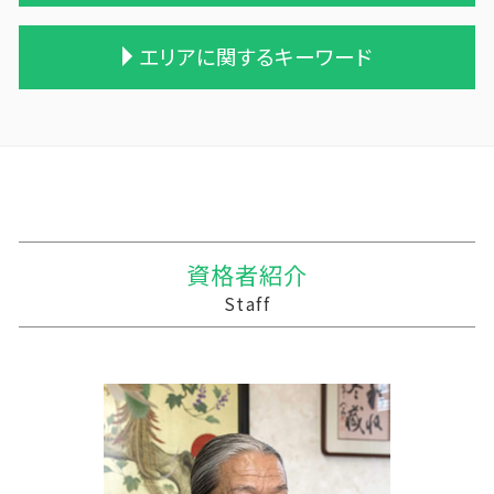
相続税 遺留分
遺贈 贈与税
会社 合併 方法
農業簿記 仕訳
相続税 税務調査
贈与税 相続
会社 合併 費用
農業法人とは
税務調査 line
エリアに関するキーワード
相続税 税務署 調査
贈与税 申告方法
会社 合併 メリット
農業法人
経営計画 マーケティング
生前贈与 相続税
贈与税 計算方法
債務超過会社 合併
青色申告 農業
税務調査 時間
相続税 税理士報酬 相場
贈与税 変更
合併 手続
個人農業
事業支援 法人
花巻市の相続税 贈与税 事業承継 農業経理
相続税 配偶者控除 計算式
贈与税 基礎控除額
買収 m&a
会社 農業
税務調査 事前通知
平内町の相続税 贈与税 事業承継 農業経理
相続税の時効
贈与税 基礎控除
企業の合併
農業 経費
事業支援 事前確認
三沢市 中小企業支援 税理士
相続税対策 アパート
贈与税 改正
株式買収
株式会社 農業
経営計画 補助金
大間町の相続税 贈与税 事業承継 農業経理
相続税申告 報酬
贈与税 税率 改正
統合 合併
農業 法人化
記帳代行 個人事業主
三沢市 税務調査 税理士
贈与税 額
合併 m&a
農業 事業税
税務調査 やばい
三沢市 資金調達方法
資格者紹介
贈与税 とは
企業の買収 合併
農業 個人経営
税理士 記帳代行 源泉所得税
平泉町の相続税 贈与税 事業承継 農業経理
Staff
贈与税 率
企業 買収 合併
家族経営 農業
経営計画 建設業
十和田市 経理代行
吸収合併 契約 承継
農業 一人 経営
経営計画 調査
陸前高田市の相続税 贈与税 事業承継 農業経
株式会社 買収
農業 青色申告決算書
line pay 税務調査
理
農業法人 会計
税理士 記帳代行 報酬
外ヶ浜町の相続税 贈与税 事業承継 農業経理
農業 個人
経営計画 なぜ必要
十和田市 資金繰り改善支援
資金繰り 売上
十和田市 経営計画 管理会計
記帳代行 法人 税理士法
三沢市 中小企業支援