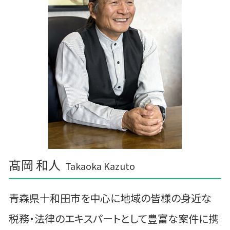
税務調査 わからない
普代村の相続税 贈与税 事業承継 農業経理
税務調査 優良法人
三沢市 経理代行
経理 資金繰り
三沢市 中小企業経営革新支援
三沢市 経営支援
山田町の相続税 贈与税 事業承継 農業経理
盛岡市の相続税 贈与税 事業承継 農業経理
雫石町の相続税 贈与税 事業承継 農業経理
髙岡 和人
Takaoka Kazuto
青森県十和田市を中心に地域の皆様の身近な
税務・法律のエキスパートとして豊富な案件に携