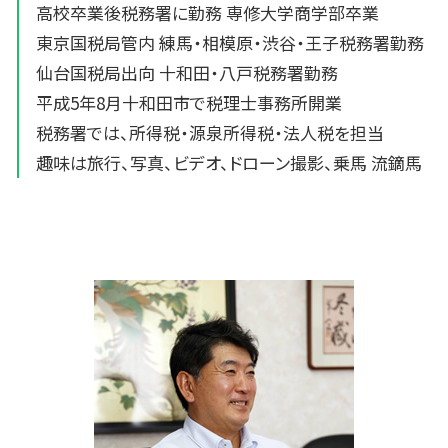
高校卒業後税務署に勤務 専修大学商学部卒業
東京国税局管内 練馬・相模原・渋谷・王子税務署勤務
仙台国税局出向 十和田・八戸税務署勤務
平成5年8月十和田市で税理士事務所開業
税務署では、所得税・源泉所得税・法人税を担当
趣味は旅行、写真、ビデオ、ドローン撮影、乗馬 流鏑馬