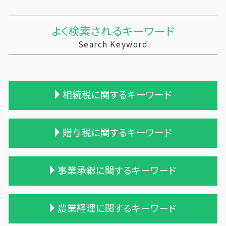
よく検索されるキーワード
Search Keyword
相続税に関するキーワード
相続税 税理士 費用
贈与税に関するキーワード
不動産 相続 売却
税理士 相続税 報酬
相続税 無申告
贈与税 金額
事業承継に関するキーワード
相続税 申告期限
贈与税 基礎控除額
相続税 税理士報酬
贈与税 基礎控除
税理士 相続 報酬
贈与税 とは
統合 合併
農業経理に関するキーワード
保険 相続税対策
贈与税 相続
債務超過会社 合併
相続税 贈与税 税率
贈与税 基礎控除 改正
企業の買収 合併