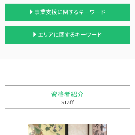
相続 遺留分
贈与税 支払い方法
会社 合併 メリット
株式会社 農業
事業支援に関するキーワード
相続税と贈与税
贈与 控除
企業の合併
農業 青色申告決算書
小規模宅地等 特例
贈与税の計算
買収 m&a
農業 法人化
相続税対策 アパート
贈与税 税率 計算
会社 合併 費用
農業 事業税
中小企業支援 なぜ
エリアに関するキーワード
相続 遺産
贈与税 現金
会社 合併 デメリット
家族経営 農業
経営計画 なぜ必要
相続税の申告期限
贈与税と相続税
吸収合併 契約 承継
農業 個人経営
経営計画書 事業計画書 違い
贈与 相続税
相続時精算課税制度 デメリット
合併 手続
個人農業
経営計画 調査
大船渡市の相続税 贈与税 事業承継 農業経理
相続税対策 生命保険
保険金 贈与税
株式買収
農業 税理士
税務調査 時期
三戸郡 資金繰り
遺贈 相続税 基礎控除
贈与税 税率表
適格合併とは
農業 個人
税務調査 時間
南部町の相続税 贈与税 事業承継 農業経理
一次相続 二次相続
暦年贈与 改正
吸収合併 手続き
青色申告 農業
事業支援 給付金
三沢市 中小企業支援 税理士
相続税 配偶者控除
贈与税 相続税 改正
事業譲渡 従業員
農業 経費
管理会計 資金繰り
八幡平市の相続税 贈与税 事業承継 農業経理
贈与税 額
企業 買収 合併
農業法人 会計
事業支援金 個人事業主
三戸郡 記帳代行
資格者紹介
贈与税 対象
株式会社 買収
会社 農業
経営計画 経営戦略 違い
三沢市 経営計画 事業計画
Staff
贈与税 支払い
会社 合併 方法
家族農業
中小企業支援 税理士
三戸郡 税理士 記帳代行 丸投げ
兄弟会社 合併
農業簿記 仕訳
税理士 法違反 記帳代行
紫波町の相続税 贈与税 事業承継 農業経理
合併 m&a
農業 一人 経営
資金繰り ソフト おすすめ
三沢市 資金調達方法
農業法人
中小企業支援 なぜ必要
三戸郡 中小企業経営革新支援
農業法人とは
経営計画 売上
十和田市 税務