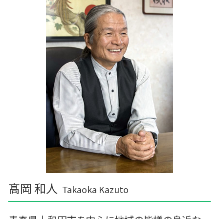
経営計画 管理会計
六戸町の相続税 贈与税 事業承継 農業経理
中小企業支援 助成金
矢巾町の相続税 贈与税 事業承継 農業経理
税務調査 時期 個人
十和田市 事業計画
中小企業支援 メリット
軽米町の相続税 贈与税 事業承継 農業経理
簡単 資金繰り
三戸郡 税務申告
十和田市 税務調査 税理士
三沢市 税務
三沢市 確定申告
髙岡 和人
Takaoka Kazuto