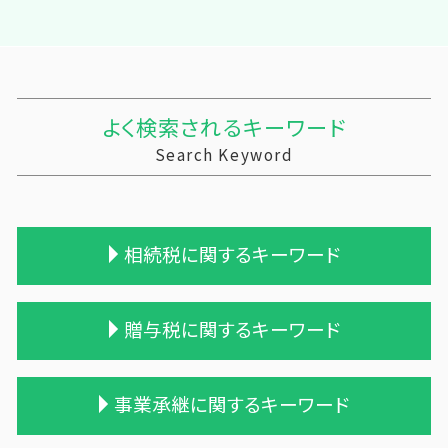
よく検索されるキーワード
Search Keyword
相続税に関するキーワード
相続税申告 税理士報酬
贈与税に関するキーワード
相続税 税務署 調査
相続税と贈与税
相続税 配偶者控除
贈与税 夫婦間 口座移動
事業承継に関するキーワード
小規模宅地等 特例
贈与税 改正
相続税 贈与税 税率
贈与税 基礎控除 改正