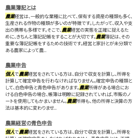
農業簿記とは
農業
経営は、一般的な業種に比べて、保有する資産の種類も多く、
生産される作物の種類が多いのが特徴です。したがって、収入や支
出の携帯も多様です。そこで、
農業
経営の実態を正確に捉えるた
めに、きちんと簿記記帳をすることが大切です。
農業
簿記は、その
重要な簿記記帳をするための技術です。経営と家計とが未分類で
ある農家によって農...
農業申告
個人
で
農業
経営をされている方は、自分で収支を計算し、所得を
計算して確定申告を行わなければなりません。確定申告の種類と
して、白色申告と青色申告があります。
農業
所得がある場合にお
ける白色申告の場合、帳簿は明瞭に記録されていれば、市販のノ
ートを使用してもかまいません。
農業
所得も、他の所得と決算の方
法は基本的に変わりませ...
農業経営の青色申告
個人
で
農業
経営をされている方は、自分で収支を計算し、所得を