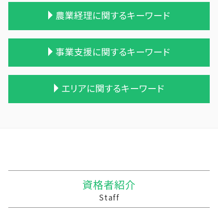
相続税 税務調査
贈与 申告
会社 合併 費用
農業経理に関するキーワード
税理士 相続 報酬
贈与税率 改正
会社 合併 メリット
保険 相続税対策
贈与税 変更
会社 合併 方法
相続 遺留分 計算
贈与税 申告方法
株式会社 買収
農業 個人
事業支援に関するキーワード
相続 税務署 調査
贈与税 とは
合併 手続
農業法人
相続税 税務調査 時期
贈与税 配偶者控除
買収 m&a
農業法人 会計
相続税 計算例
贈与税 無申告
会社 合併 デメリット
青色申告 農業
税務調査 悪いこと
エリアに関するキーワード
相続税申告 報酬
贈与税と相続税
債務超過会社 合併
農業 個人経営
勘定奉行 資金繰
遺贈 相続
贈与税 控除額
企業 買収 合併
農業 税理士
事業支援金 勘定科目
遺贈 相続税 計算
相続時精算課税制度 メリット
事業譲渡 従業員
農業 経費
税務調査 忘れた
山田町の相続税 贈与税 事業承継 農業経理
相続税対策 アパート
贈与税 基礎控除
適格合併とは
農業簿記 仕訳
経営計画書 事業計画書 違い
十和田市 税務
相続 税理士 費用
贈与税 相続
吸収合併 手続き
家族農業
資金繰り 税理士
下閉伊郡の相続税 贈与税 事業承継 農業経理
相続税対策 マンション
贈与税の計算
企業の合併
農業 事業税
経理 資金繰り
十和田市 税理士事務所
遺産相続 相続税
贈与税 相続税 改正
兄弟会社 合併
農業法人とは
中小企業 資金繰り
野田村の相続税 贈与税 事業承継 農業経理
贈与税 相続税 税率
吸収合併 契約 承継
株式会社 農業
住民税 資金繰り
三戸郡 経理システム
資格者紹介
贈与税 支払い方法
統合 合併
農業 青色申告決算書
中小企業支援 なぜ必要
三沢市 税務調査事前対策 税理士
Staff
住宅購入 贈与
企業の買収 合併
会社 農業
税理士 記帳代行 源泉所得税
十和田市 経営計画 管理会計
合併 m&a
農業 法人化
経営計画 何のため
陸前高田市の相続税 贈与税 事業承継 農業経