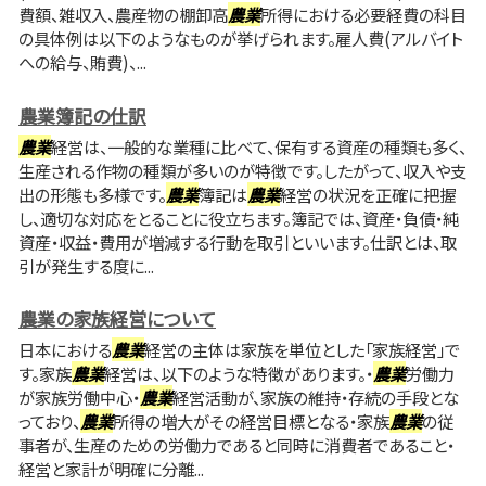
費額、雑収入、農産物の棚卸高
農業
所得における必要経費の科目
の具体例は以下のようなものが挙げられます。雇人費(アルバイト
への給与、賄費)、...
農業簿記の仕訳
農業
経営は、一般的な業種に比べて、保有する資産の種類も多く、
生産される作物の種類が多いのが特徴です。したがって、収入や支
出の形態も多様です。
農業
簿記は
農業
経営の状況を正確に把握
し、適切な対応をとることに役立ちます。簿記では、資産・負債・純
資産・収益・費用が増減する行動を取引といいます。仕訳とは、取
引が発生する度に...
農業の家族経営について
日本における
農業
経営の主体は家族を単位とした「家族経営」で
す。家族
農業
経営は、以下のような特徴があります。・
農業
労働力
が家族労働中心・
農業
経営活動が、家族の維持・存続の手段とな
っており、
農業
所得の増大がその経営目標となる・家族
農業
の従
事者が、生産のための労働力であると同時に消費者であること・
経営と家計が明確に分離...