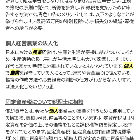
計算して確定申告をしなければなりません。青色申告とは、正規
の簿記の原則に従って、所得を計算し、所得税を支払うために申
告する方法です。青色申告のメリットとしては、以下のようなことが
挙げられます。・最高65万円の特別控除・赤字損失分の繰越・専従
者への給与が必要...
個人経営農業の法人化
日本における
農業
経営は、生産と生活が密接に結びついているた
め、生産活動の良し悪しが生活水準にも大きく影響します。また、
経営と家計が明確に分離されていないともいわれています。
個人
で
農業
を経営している人にとって、運営や資金繰りに悩んでいる、
帳簿の作成方法や必要経費の判断の仕方がわからない、いずれ
は法人化したいという思...
固定資産税について税理士に相談
償却資産とは、会社や
個人
事業主が事業を行うために使用してい
る構築物、機械、器具、備品等のことをいいます。固定資産税は、固
定資産を評価の上、その価格をもとに課税標準額を算定し、税率
をかけてもとめます。固定資産税=固定資産税評価額(課税標準
額)×1.固定資産評価額とは、総務大臣が定めた固定資産評価基