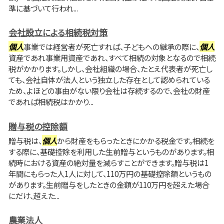
準に基づいて行われ...
会社設立による相続税対策
個人
事業では経営者が死亡すれば、子どもへの継承の際に、
個人
資産であれ事業用資産であれ、すべて相続の対象となるので相続
税がかかります。しかし、会社組織の場合、たとえ代表者が死亡し
ても、会社自体が法人という独立した存在として認められている
ため、よほどの事由がない限り会社は存続するので、会社の財産
であれば相続税はかかり...
贈与税の控除額
贈与税は、
個人
から財産をもらったときにかかる税金です。相続を
する際に、基礎控除を利用した生前贈与というものがあります。相
続時における資産の絶対量を減らすことができます。贈与税は1
年間にもらった人1人に対して、110万円の基礎控除額というもの
があります。生前贈与をしたときの金額が110万円を超えた場合
にだけ、超えた...
農業法人