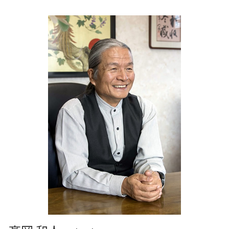
株式買収
家族経営 農業
経営計画 経営戦略 違い
理
農業 一人 経営
資金繰り 分析
田野畑村の相続税 贈与税 事業承継 農業経理
個人農業
税理士 法違反 記帳代行
おいらせ町の相続税 贈与税 事業承継 農業経
会計 資金繰り ソフト
理
記帳代行 効率化
三沢市 事業支援 補助金
記帳代行
十和田市 税務対策
税務調査 事前通知
九戸村の相続税 贈与税 事業承継 農業経理
経営計画 マーケティング
十和田市 記帳代行 経理代行
三戸郡 経営計画 事業計画
平川市の相続税 贈与税 事業承継 農業経理
田子町の相続税 贈与税 事業承継 農業経理
和賀郡の相続税 贈与税 事業承継 農業経理
紫波郡の相続税 贈与税 事業承継 農業経理