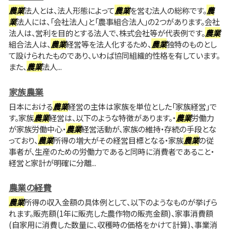
農業
法人とは、法人形態によって
農業
を営む法人の総称です。
農
業
法人には、「会社法人」と「農事組合法人」の2つがあります。会社
法人は、営利を目的とする法人で、株式会社等が代表例です。
農業
組合法人は、
農業
経営等を法人化するため、
農業
独特のものとし
て設けられたものであり、いわば協同組織的性格を有しています。
また、
農業
法人...
家族農業
日本における
農業
経営の主体は家族を単位とした「家族経営」で
す。家族
農業
経営は、以下のような特徴があります。・
農業
労働力
が家族労働中心・
農業
経営活動が、家族の維持・存続の手段とな
っており、
農業
所得の増大がその経営目標となる・家族
農業
の従
事者が、生産のための労働力であると同時に消費者であること・
経営と家計が明確に分離...
農業の経費
農業
所得の収入金額の具体例として、以下のようなものが挙げら
れます。販売額(1年に販売した農作物の販売金額)、家事消費額
(自家用に消費した数量に、収穫時の価格をかけて計算)、事業消