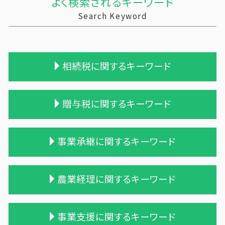
よく検索されるキーワード
Search Keyword
相続税に関するキーワード
相続 遺留分
贈与税に関するキーワード
生前贈与 相続税
土地 相続税
保険 相続税対策
贈与税 保険
事業承継に関するキーワード
相続税と贈与税
贈与税 配偶者控除
一次相続 二次相続
贈与税 計算方法
相続税 無申告
贈与 保険
買収 m&a
農業経理に関するキーワード
相続税の時効
贈与税 現金
適格合併とは
相続 税理士 費用
贈与税の申告
会社 合併 方法
相続税 配偶者控除
保険金 贈与税
統合 合併
農業法人とは
事業支援に関するキーワード
相続税対策 マンション
贈与 申告
合併 手続
農業 経費