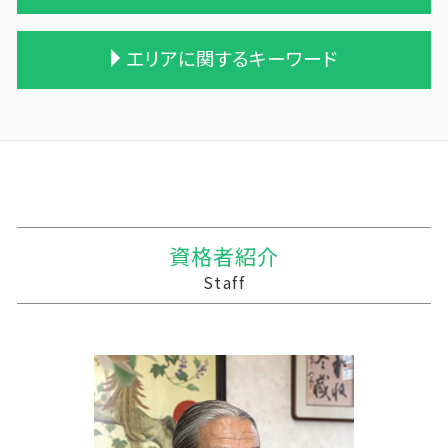
小規模宅地等 特例
贈与税と相続税
合併 m&a
農業法人
相続税 税理士報酬
生活費 贈与税 親子
企業の合併
会社 農業
経営計画 なぜ必要
エリアに関するキーワード
相続税の申告期限
贈与税 基礎控除 改正
株式会社 買収
農業 青色申告決算書
勘定奉行 資金繰
相続税申告 報酬
贈与税 支払い方法
兄弟会社 合併
家族経営 農業
相続 税務調査 割合
相続 遺産
相続時精算課税制度 メリット
事業譲渡 従業員
農業 税理士
経営計画 中小企業
鰺ヶ沢町の相続税 贈与税 事業承継 農業経理
遺贈 相続税 基礎控除
贈与税 税率表
株式買収
農業 一人 経営
記帳代行 相場 個人
気仙郡の相続税 贈与税 事業承継 農業経理
相続税 申告 エクセル
贈与税 計算
企業の買収 合併
家族農業
事業支援 法人
五所川原市の相続税 贈与税 事業承継 農業経
相続税対策 アパート
贈与税 相続税 税率
企業 買収 合併
農業 個人経営
税務調査 youtube
理
贈与 相続税
贈与税 税率 計算
吸収合併 契約 承継
株式会社 農業
経営計画書 事業計画書 違い
三戸郡 税務申告
贈与税の税率
債務超過会社 合併
農業 個人
経営計画 補助金
三戸郡 事業支援金 個人事業主
資格者紹介
遺贈 贈与税
会社 合併 デメリット
農業 事業税
税務調査 税理士 立会
大鰐町の相続税 贈与税 事業承継 農業経理
Staff
贈与税 控除額
会社 合併 メリット
農業 法人化
税務調査 時期 個人
三戸郡の相続税 贈与税 事業承継 農業経理
会社 合併 費用
農業法人 会計
記帳代行
住田町の相続税 贈与税 事業承継 農業経理
吸収合併 手続き
青色申告 農業
事業支援 事前確認
二戸郡の相続税 贈与税 事業承継 農業経理
個人農業
税務調査 時期
東津軽郡の相続税 贈与税 事業承継 農業経理
農業簿記 仕訳
利益 資金繰り
西和賀町の相続税 贈与税 事業承継 農業経理
記帳代行 効率化
三戸郡 経営計画 事業計画
中小企業支援 問い合わせ
三戸郡 税務調査事前対策 税理士