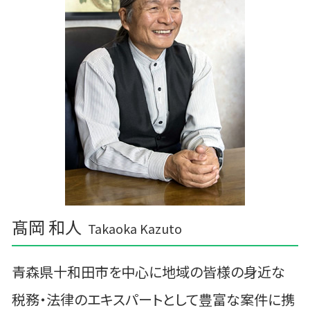
記帳代行 顧問料
一戸町の相続税 贈与税 事業承継 農業経理
税務調査 忘れた
弘前市の相続税 贈与税 事業承継 農業経理
資金繰り
六ヶ所村の相続税 贈与税 事業承継 農業経理
岩手町の相続税 贈与税 事業承継 農業経理
三戸郡 経営計画 管理会計
三戸郡 確定申告
十和田市 税理士
髙岡 和人
Takaoka Kazuto
青森県十和田市を中心に地域の皆様の身近な
税務・法律のエキスパートとして豊富な案件に携