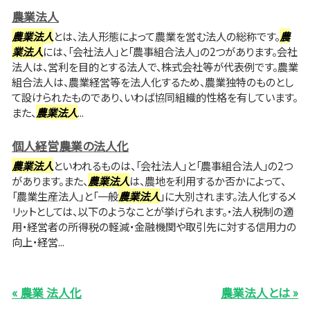
農業法人
農業法人
とは、法人形態によって農業を営む法人の総称です。
農
業法人
には、「会社法人」と「農事組合法人」の2つがあります。会社
法人は、営利を目的とする法人で、株式会社等が代表例です。農業
組合法人は、農業経営等を法人化するため、農業独特のものとし
て設けられたものであり、いわば協同組織的性格を有しています。
また、
農業法人
...
個人経営農業の法人化
農業法人
といわれるものは、「会社法人」と「農事組合法人」の2つ
があります。また、
農業法人
は、農地を利用するか否かによって、
「農業生産法人」と「一般
農業法人
」に大別されます。法人化するメ
リットとしては、以下のようなことが挙げられます。・法人税制の適
用・経営者の所得税の軽減・金融機関や取引先に対する信用力の
向上・経営...
« 農業 法人化
農業法人とは »