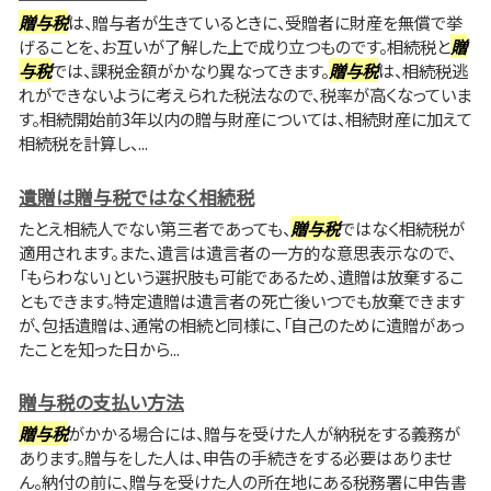
贈与税
は、贈与者が生きているときに、受贈者に財産を無償で挙
げることを、お互いが了解した上で成り立つものです。相続税と
贈
与税
では、課税金額がかなり異なってきます。
贈与税
は、相続税逃
れができないように考えられた税法なので、税率が高くなっていま
す。相続開始前3年以内の贈与財産については、相続財産に加えて
相続税を計算し、...
遺贈は贈与税ではなく相続税
たとえ相続人でない第三者であっても、
贈与税
ではなく相続税が
適用されます。また、遺言は遺言者の一方的な意思表示なので、
「もらわない」という選択肢も可能であるため、遺贈は放棄するこ
ともできます。特定遺贈は遺言者の死亡後いつでも放棄できます
が、包括遺贈は、通常の相続と同様に、「自己のために遺贈があっ
たことを知った日から...
贈与税の支払い方法
贈与税
がかかる場合には、贈与を受けた人が納税をする義務が
あります。贈与をした人は、申告の手続きをする必要はありませ
ん。納付の前に、贈与を受けた人の所在地にある税務署に申告書