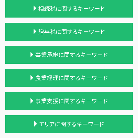
相続税に関するキーワード
保険 相続税対策
贈与税に関するキーワード
相続税 申告 不要
相続税 贈与税 税率
遺贈 相続
贈与税 計算方法
事業承継に関するキーワード
小規模宅地等 特例
贈与税の申告
相続税 税務調査 時期
贈与税率 改正
相続税申告 税理士報酬
生活費 贈与税 親子
債務超過会社 合併
農業経理に関するキーワード
相続税 配偶者控除 計算式
贈与税 基礎控除
買収 m&a
相続税申告 報酬
贈与税 保険
会社 合併 メリット
税理士 相続 報酬
贈与 控除
兄弟会社 合併
農業法人 会計
事業支援に関するキーワード
相続税対策 生命保険
贈与税 金額
適格合併とは
農業 一人 経営
相続税 農地
贈与税 申告方法
合併 m&a
農業 個人経営
遺贈 相続税 基礎控除
贈与税 改正
会社 合併 デメリット
農業 法人化
中小企業支援 税理士
エリアに関するキーワード
生前贈与 相続税
贈与税 税率 計算
事業譲渡 従業員
家族経営 農業
会計 資金繰り
土地 相続税
贈与税と相続税
株式買収
青色申告 農業
管理会計 資金繰り