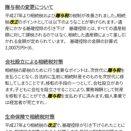
贈与税の変更について
平成27年より相続税および
贈与税
の税制が改善されました。相続
税
改正
のポイントとしては以下のようなことが挙げられます。・遺
産にかかる基礎控除の引き下げ 基礎控除とは、すべての遺産総
額に対して課税されるのではなく、相続した遺産額によって差し引
かれる金額が定められています。 基礎控除の金額の計算式
3,000万円+(6...
会社設立による相続税対策
相続税の節税のために行う重要なポイントは、次世代に
贈与税
を
支払うことなく、合法的に生前に相続財産そのものを次世代に移
転してしまうことです。移転の手段の一つとして、会社設立があり
ます。子どもに会社を設立させることにより、業務報酬として財産
を移転することができ、
贈与税
を支払わずに済みます。個人事業で
は経営者が死亡すれ...
生命保険で相続税対策
平成27年より相続税の
改正
で、基礎控除が引き下げられたことに