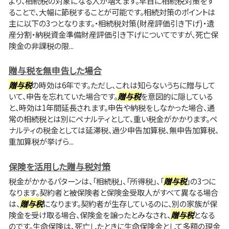
より、相続税の対象になる人が増えます。早目に相続税対策をす
ることで、大幅に節税することが可能です。相続対策のポイントは
主に以下の3つとなります。・相続税対策(財産評価引き下げ)・遺
産分割・納税資金準備財産評価引き下げについてですが、死亡保
険金の非課税の限...
贈与税を無申告した場合
贈与税
の時効は6年です。ただし、これは知らないうちに贈与して
いて、申告を忘れていた場合です。
贈与税
を意図的に隠している
と、時効は1年間延長されます。申告や納税をしなかった場合、通
常の相続税とは別にペナルティとして、重い税金がかかります。ペ
ナルティの税金としては延滞税、過少申告加算税、無申告加算税、
重加算税が挙げら...
保険を活用した贈与税対策
税金がかかるパターンは、「相続税」、「所得税」、「
贈与税
」の3つに
なります。契約者と被保険者と保険金受取人がすべて異なる場合
は、
贈与税
になります。契約者が生存しているのに、別の家族が保
険金を受け取る場合、保険金を譲ったとみなされ、
贈与税
となる
のです。生命保険は、死亡したときに生命保険金として多額の現金