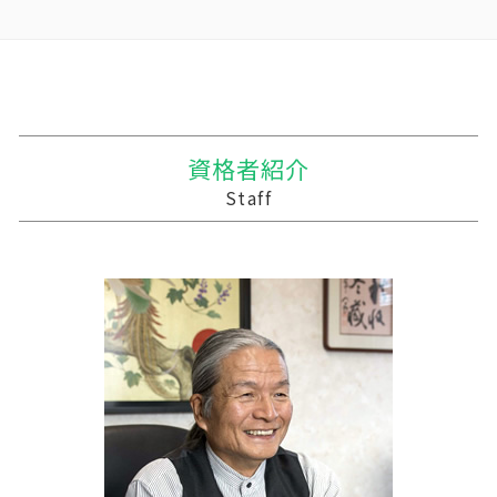
相続税対策 会社設立
贈与税 基礎控除 改正
吸収合併 契約 承継
農業簿記 仕訳
記帳代行 コンサル
十和田市 経理システム
税理士 相続税 報酬
相続時精算課税制度 わかりやすく
企業の合併
株式会社 農業
税務調査 youtube
十和田市 税務申告
相続税 申告 エクセル
贈与税 税率表
統合 合併
農業 税理士
相続 税務調査 割合
一戸町の相続税 贈与税 事業承継 農業経理
相続税 2割加算
相続時精算課税制度 メリット
合併 手続
農業 経費
資金繰り 売上
板柳町の相続税 贈与税 事業承継 農業経理
相続税 贈与税
贈与税の計算
株式会社 買収
農業 事業税
経営計画書 事業計画書 違い
九戸村の相続税 贈与税 事業承継 農業経理
住宅購入 贈与
企業の買収 合併
個人農業
税理士 記帳代行 丸投げ
三沢市 経理システム
資格者紹介
贈与税 相続税 改正
会社 合併 費用
農業法人
中小企業支援 重要性
三沢市 税務申告
Staff
贈与税 計算
会社 合併 方法
農業 青色申告決算書
建設業 資金繰り
三戸郡 中小企業支援 税理士
吸収合併 手続き
家族農業
経営計画
野辺地町の相続税 贈与税 事業承継 農業経理
企業 買収 合併
会社 農業
事業支援金 勘定科目
三沢市 事業計画策定支援
農業法人とは
経営計画 補助金
南津軽郡の相続税 贈与税 事業承継 農業経理
農業 個人
税務調査 悪いこと
紫波郡の相続税 贈与税 事業承継 農業経理
経営計画 調査
十和田市 記帳代行 経理代行
中小企業支援
軽米町の相続税 贈与税 事業承継 農業経理
経営計画 事業計画
今別町の相続税 贈与税 事業承継 農業経理
資金繰りとは
南部町の相続税 贈与税 事業承継 農業経理
中小企業支援 なぜ必要
十和田市 確定申告
奥州市の相続税 贈与税 事業承継 農業経理