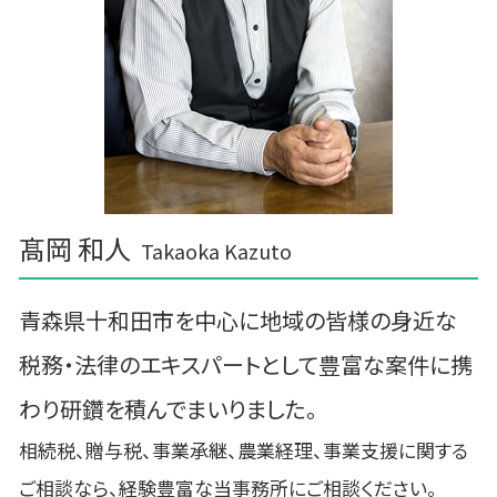
中泊町の相続税 贈与税 事業承継 農業経理
五所川原市の相続税 贈与税 事業承継 農業経
理
三沢市 経営計画
髙岡 和人
Takaoka Kazuto
青森県十和田市を中心に地域の皆様の身近な
税務・法律のエキスパートとして豊富な案件に携
わり研鑽を積んでまいりました。
相続税、贈与税、事業承継、農業経理、事業支援に関する
ご相談なら、経験豊富な当事務所にご相談ください。