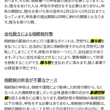
あります。その際、税務署への申告書の提出が必要となります。な
お、贈与をあげた人は、申告の手続きをする必要はありません。申
告の期間は、贈与を受けた年の翌年の2月1日から3月15日までと
なっています。申告書の提出期限は同時に納付の期限ともなりま
す。贈与を受けた額...
会社設立による相続税対策
相続税の節税のために行う重要なポイントは、次世代に
贈与税
を
支払うことなく、合法的に生前に相続財産そのものを次世代に移
転してしまうことです。移転の手段の一つとして、会社設立があり
ます。子どもに会社を設立させることにより、業務報酬として財産
を移転することができ、
贈与税
を支払わずに済みます。個人事業で
は経営者が死亡すれ...
相続税の申告が不要なケース
相続税の申告は、相続や遺贈により取得した財産の額から、なく
なった人の債務額を差し引いた正味遺産の額の合計が
基礎控除
額
を超える場合に必要となります。相続財産が相続税の基礎控除
以下の場合、申告をする必要はありません。相続税の申告期限は、
相続の開始があったことを知った日の翌日から10ヶ月以内に、死