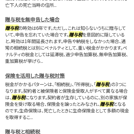
亡下人の死亡当時の住所...
贈与税を無申告した場合
贈与税
の時効は6年です。ただし、これは知らないうちに贈与して
いて、申告を忘れていた場合です。
贈与税
を意図的に隠している
と、時効は1年間延長されます。申告や納税をしなかった場合、通
常の相続税とは別にペナルティとして、重い税金がかかります。ペ
ナルティの税金としては延滞税、過少申告加算税、無申告加算税、
重加算税が挙げら...
保険を活用した贈与税対策
税金がかかるパターンは、「相続税」、「所得税」、「
贈与税
」の3つに
なります。契約者と被保険者と保険金受取人がすべて異なる場合
は、
贈与税
になります。契約者が生存しているのに、別の家族が保
険金を受け取る場合、保険金を譲ったとみなされ、
贈与税
となる
のです。生命保険は、死亡したときに生命保険金として多額の現金
を取得するこ...
贈与税と相続税