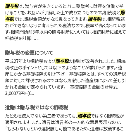
贈与税
は、贈与者が生きているときに、受贈者に財産を無償で挙
げることを、お互いが了解した上で成り立つものです。相続税と
贈
与税
では、課税金額がかなり異なってきます。
贈与税
は、相続税逃
れができないように考えられた税法なので、税率が高くなっていま
す。相続開始前3年以内の贈与財産については、相続財産に加えて
相続税を計算し、...
贈与税の変更について
平成27年より相続税および
贈与税
の税制が改善されました。相続
税改正のポイントとしては以下のようなことが挙げられます。・遺
産にかかる基礎控除の引き下げ 基礎控除とは、すべての遺産総
額に対して課税されるのではなく、相続した遺産額によって差し引
かれる金額が定められています。 基礎控除の金額の計算式
3,000万円+(6...
遺贈は贈与税ではなく相続税
たとえ相続人でない第三者であっても、
贈与税
ではなく相続税が
適用されます。また、遺言は遺言者の一方的な意思表示なので、
「もらわない」という選択肢も可能であるため、遺贈は放棄するこ