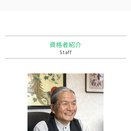
相続税対策 マンション
暦年贈与 改正
適格合併とは
農業 税理士
中小企業支援
十和田市 事業支援
相続税対策 会社設立
贈与税 支払い方法
統合 合併
農業法人
利益 資金繰り
三戸郡 税理士事務所
相続 遺産
贈与 控除
合併 m&a
会社 農業
経営計画 マーケティング
普代村の相続税 贈与税 事業承継 農業経理
相続税 申告 エクセル
贈与税の税率
会社 合併 メリット
株式会社 農業
会計 資金繰り ソフト
三戸郡 経理システム
遺贈 相続
贈与税 率
吸収合併 手続き
個人農業
経営計画 建設業
三戸郡 税理士
贈与税 夫婦間 口座移動
合併 手続
青色申告 農業
住民税 資金繰り
十和田市 税務調査事前対策
資格者紹介
生活費 贈与税 親子
会社 合併 方法
農業 経費
資金繰り 作成
むつ市の相続税 贈与税 事業承継 農業経理
Staff
贈与税 基礎控除額
株式会社 買収
家族農業
税務調査 事前通知
八戸市の相続税 贈与税 事業承継 農業経理
事業譲渡 従業員
農業法人とは
中小企業支援 メリット
十和田市 事業計画
債務超過会社 合併
農業 法人化
経営計画 変更
今別町の相続税 贈与税 事業承継 農業経理
農業法人 会計
勘定奉行 資金繰
十和田市 税務調査
家族経営 農業
記帳代行 相場 個人
陸前高田市の相続税 贈与税 事業承継 農業経
経営計画 なぜ必要
理
経営計画 経営戦略 違い
田子町の相続税 贈与税 事業承継 農業経理
税理士 記帳代行とは
十和田市 税務申告
税務調査 用意するもの
十和田市 経理システム
税務調査 悪いこと
十和田市 記帳代行
三沢市 資金繰り改善支援