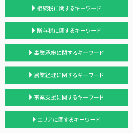
相続税に関するキーワード
相続税 税務調査 時期
贈与税に関するキーワード
贈与 相続税
相続税 配偶者控除 計算式
遺留分
贈与税 申告方法
事業承継に関するキーワード
遺留分 計算
贈与税率 改正
税理士 相続 報酬
贈与税 金額
一次相続 二次相続
贈与 保険
吸収合併 契約 承継
農業経理に関するキーワード
相続税 遺留分
贈与税 税率 改正
買収 m&a
相続 税理士 費用
贈与税と相続税
企業の合併
相続税の時効
贈与税 相続税 改正
企業 買収 合併
農業 個人
事業支援に関するキーワード
相続税 農地
相続時精算課税制度 わかりやすく
会社 合併 デメリット
農業 個人経営
相続税 税務署 調査
贈与税 基礎控除 改正
企業の買収 合併
農業簿記 仕訳
相続税対策 生命保険
贈与税 額
会社 合併 費用
農業 青色申告決算書
相続税 税務調査 割合
エリアに関するキーワード
相続税 時効 タンス預金
贈与税 計算
兄弟会社 合併
農業 一人 経営
記帳代行 効率化
相続税 贈与税 税率
贈与税 変更
株式買収
農業 事業税
税務調査 準備