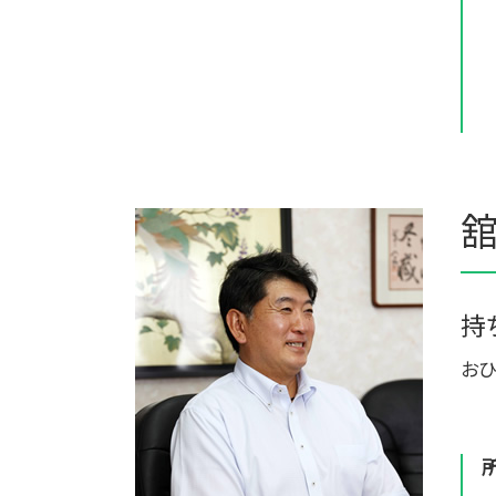
舘
持
おひ