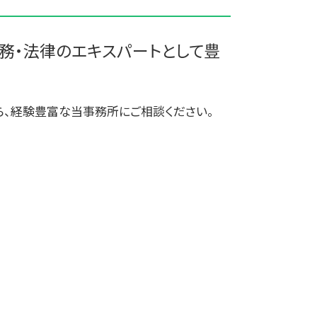
吸収合併 契約 承継
釜石市の相続税 贈与税 事業承継 農
合併 m&a
業経理
大鰐町の相続税 贈与税 事業承継 農
務・法律のエキスパートとして豊
業経理
十和田市 事業支援
三沢市 資金調達手段
ら、経験豊富な当事務所にご相談ください。
三沢市 事業計画
十和田市 事業計画策定支援
三沢市 確定申告
遠野市の相続税 贈与税 事業承継 農
業経理
十和田市 事業支援金給付金
三戸郡 中小企業経営革新支援
十和田市 中小企業経営革新支援