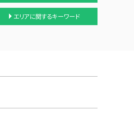
吸収合併 手続き
エリアに関するキーワード
企業の合併
企業 買収 合併
買収 m&a
五戸町の相続税 贈与税 事業承継 農
事業譲渡 従業員
業経理
統合 合併
雫石町の相続税 贈与税 事業承継 農
会社 合併 デメリット
業経理
株式会社 買収
田子町の相続税 贈与税 事業承継 農
会社 合併 メリット
業経理
合併 手続
深浦町の相続税 贈与税 事業承継 農
適格合併とは
業経理
会社 合併 方法
三沢市 記帳代行
企業の買収 合併
九戸郡の相続税 贈与税 事業承継 農
株式買収
業経理
兄弟会社 合併
三戸郡 資金繰り
債務超過会社 合併
十和田市 資金調達
会社 合併 費用
三沢市 資金調達方法