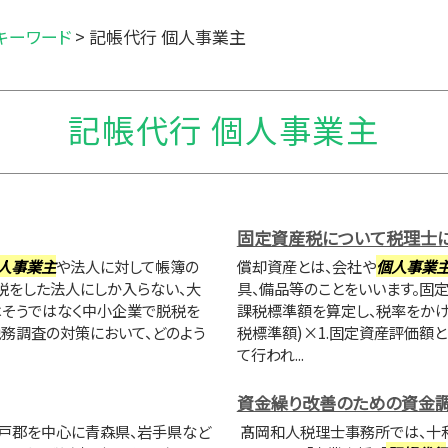
キーワード
>
記帳代行 個人事業主
記帳代行 個人事業主
固定資産税について税理士
人事業主
や法人に対して帳簿の
償却資産とは、会社や
個人事業
税をした法人にしか入らない、大
具、備品等のことをいいます。固
はそうではなく中小企業で脱税を
課税標準額を算定し、税率をかけ
税務調査の対策において、どのよう
税標準額)×1.固定資産評価額
て行われ...
資金繰り改善のための資金
戸郡を中心に青森県、岩手県など
髙岡和人税理士事務所では、十