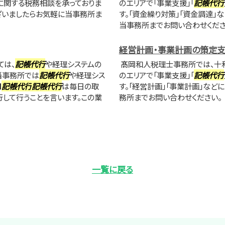
どに関する税務相談を承っておりま
のエリアで「事業支援」「
記帳代行
ざいましたらお気軽に当事務所ま
す。「資金繰り対策」「資金調達」
当事務所までお問い合わせくださ
経営計画・事業計画の策定
ては、
記帳代行
や経理システムの
髙岡和人税理士事務所では、十
当事務所では
記帳代行
や経理シス
のエリアで「事業支援」「
記帳代行
■
記帳代行
記帳代行
は毎日の取
す。「経営計画」「事業計画」な
して行うことを言います。この業
務所までお問い合わせください。
一覧に戻る