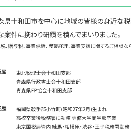
贈与税 基礎控除額
記帳代行 相場 個人
相続時精算課税制度 デメリット
記帳代行 法人 税理士法
贈与税 税率表
税理士 記帳代行 報酬
森県十和田市を中心に地域の皆様の身近な税
記帳代行 相場 税理士
な案件に携わり研鑽を積んでまいりました。
資金繰り 税理士
資金繰りとは 中小企業
税、贈与税、事業承継、農業経理、事業支援に関するご相談な
所属
東北税理士会十和田支部
青森県行政書士会十和田支部
青森県FP協会十和田支部
経歴
福岡県鞍手郡小竹町(昭和27年2月)生まれ
高校卒業後税務署に勤務 専修大学商学部卒業
東京国税局管内 練馬・相模原・渋谷・王子税務署勤務