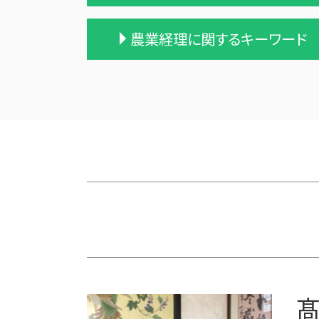
遺贈 相続
農業経理に関するキーワード
相続 遺留分
相続税 税務調査 時期
相続税 税理士報酬
農業法人
小規模宅地等 特例
農業 事業税
不動産 相続 売却
農業 税理士
相続税 税理士 費用
農業 法人化
相続 遺産
農業 個人
相続税 計算例
株式会社 農業
相続税 2割加算
会社 農業
相続 税務署 調査
農業 青色申告決算書
相続税対策 会社設立
農業簿記 仕訳
遺留分 計算
農業 経費
相続税 無申告
青色申告 農業
相続税 申告期限
農業法人とは
相続税 税務調査
家族農業
髙
生前贈与 相続税
農業 個人経営