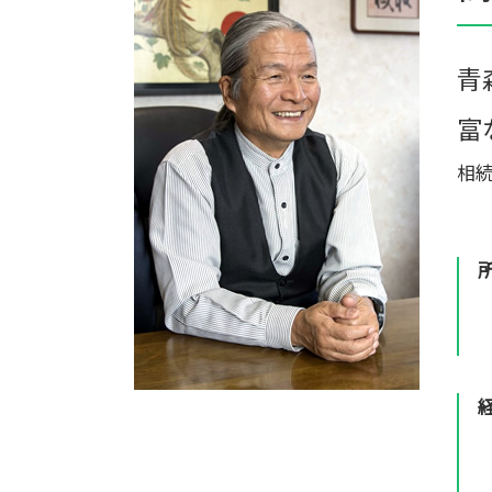
税理士 相続税 報酬
個人農業
相続税 遺留分
家族経営 農業
相続税 贈与税 税率
農業 一人 経営
青
農業法人 会計
富
相続