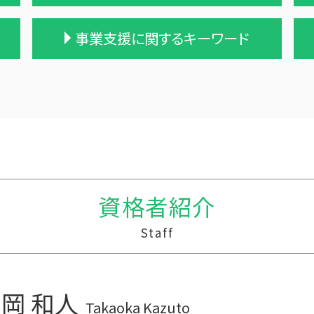
贈与税の計算
事業支援に関するキーワード
住宅購入 贈与
保険金 贈与税
贈与 申告
事業支援 補助金
贈与税の申告
中小企業支援 問い合わせ
贈与税 支払い
管理会計 資金繰り
贈与税と相続税
税務調査 わからない
贈与税 控除額
記帳代行
贈与税 現金
会計 資金繰り
贈与税 申告方法
法人 税理士 記帳代行
資格者紹介
贈与税 率
事業支援 給付金
贈与 保険
経営計画 管理
Staff
贈与税 金額
税務調査 用意するもの
生活費 贈与税 親子
資金繰り エクセル
贈与税 計算
中小企業支援 税理士
贈与税の税率
事業支援 事前確認
岡 和人
贈与税 計算方法
税務調査 準備
Takaoka Kazuto