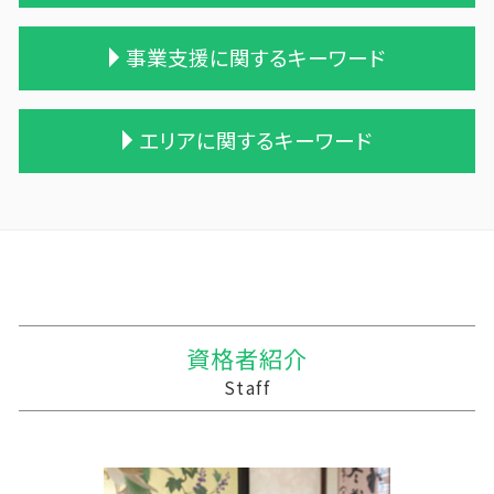
相続税 申告期限
贈与税の税率
事業譲渡 従業員
相続 税務署 調査
遺贈 贈与税
合併 手続
農業法人とは
事業支援に関するキーワード
相続税の時効
贈与税 税率表
吸収合併 契約 承継
家族経営 農業
相続税 無申告
贈与税率 改正
統合 合併
農業 個人
生前贈与 相続税
相続時精算課税制度 わかりやすく
債務超過会社 合併
株式会社 農業
中小企業支援 メリット
エリアに関するキーワード
相続税 税務署 調査
贈与税 基礎控除額
企業 買収 合併
農業 税理士
資金繰りとは
相続税 農地
贈与税 とは
企業の買収 合併
農業 青色申告決算書
資金繰りとは 中小企業
相続税 税務調査
贈与税 相続
合併 m&a
農業 事業税
経営計画 建設業
田舎館村の相続税 贈与税 事業承継 農業経理
保険 相続税対策
贈与税 対象
株式会社 買収
青色申告 農業
資金繰りとは 簡単に
十和田市 事業支援金 個人事業主
相続税 贈与税 改正
贈与税 無申告
適格合併とは
家族農業
税理士 記帳代行とは
三沢市 資金調達
一次相続 二次相続
贈与税 夫婦間 口座移動
株式買収
農業 一人 経営
税理士 記帳代行 報酬
紫波郡の相続税 贈与税 事業承継 農業経理
遺留分 計算
贈与 保険
買収 m&a
会社 農業
会計 資金繰り ソフト
三沢市 経営支援
生活費 贈与税 親子
会社 合併 費用
農業法人
利益 資金繰り
陸前高田市の相続税 贈与税 事業承継 農業経
資格者紹介
贈与税 保険
兄弟会社 合併
農業 法人化
中小企業支援 なぜ
理
Staff
贈与税 税率 計算
吸収合併 手続き
個人農業
資金繰り 売上
三戸郡 記帳代行 経理代行
企業の合併
農業法人 会計
税務調査 わからない
三沢市 確定申告
会社 合併 方法
農業簿記 仕訳
経営計画 中小企業
久慈市の相続税 贈与税 事業承継 農業経理
農業 経費
会計 資金繰り
軽米町の相続税 贈与税 事業承継 農業経理