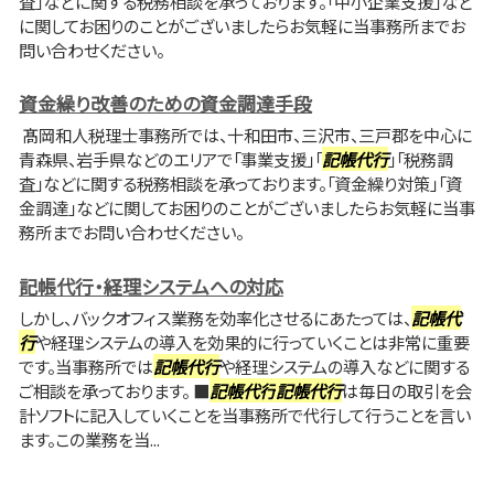
査」などに関する税務相談を承っております。「中小企業支援」など
に関してお困りのことがございましたらお気軽に当事務所までお
問い合わせください。
資金繰り改善のための資金調達手段
髙岡和人税理士事務所では、十和田市、三沢市、三戸郡を中心に
青森県、岩手県などのエリアで「事業支援」「
記帳代行
」「税務調
査」などに関する税務相談を承っております。「資金繰り対策」「資
金調達」などに関してお困りのことがございましたらお気軽に当事
務所までお問い合わせください。
記帳代行・経理システムへの対応
しかし、バックオフィス業務を効率化させるにあたっては、
記帳代
行
や経理システムの導入を効果的に行っていくことは非常に重要
です。当事務所では
記帳代行
や経理システムの導入などに関する
ご相談を承っております。 ■
記帳代行
記帳代行
は毎日の取引を会
計ソフトに記入していくことを当事務所で代行して行うことを言い
ます。この業務を当...