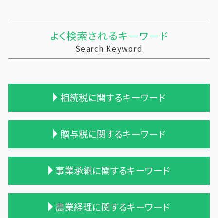
よく検索されるキーワード
Search Keyword
相続税に関するキーワード
相続税 時効 タンス預金
贈与税に関するキーワード
相続税申告 税理士報酬
相続税 修正申告
相続税 贈与税
贈与税 配偶者控除
事業承継に関するキーワード
相続税 申告 エクセル
贈与税の申告
相続税 配偶者控除
贈与 申告
小規模宅地等 特例
贈与税 現金
会社 合併 デメリット
農業経理に関するキーワード
遺贈 相続税 基礎控除
贈与税 基礎控除
会社 合併 メリット