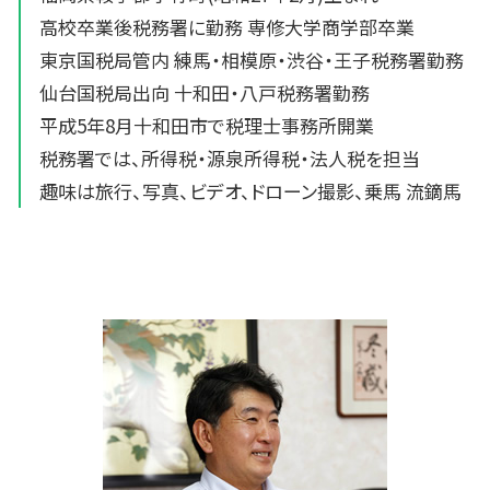
高校卒業後税務署に勤務 専修大学商学部卒業
東京国税局管内 練馬・相模原・渋谷・王子税務署勤務
仙台国税局出向 十和田・八戸税務署勤務
平成5年8月十和田市で税理士事務所開業
税務署では、所得税・源泉所得税・法人税を担当
趣味は旅行、写真、ビデオ、ドローン撮影、乗馬 流鏑馬