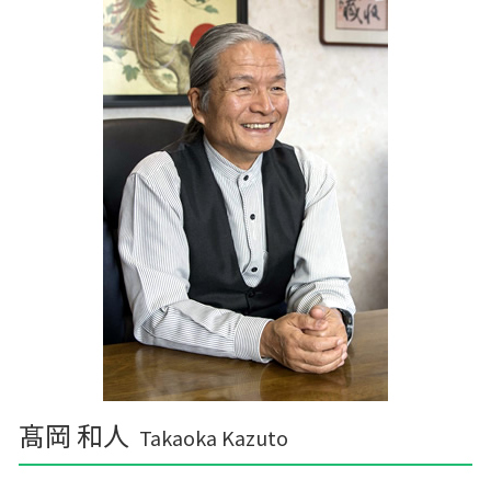
農業 個人経営
税務調査 税理士
中泊町の相続税 贈与税 事業承継 農業経理
記帳代行 効率化
三沢市 記帳代行
税務調査 税理士 立会
紫波町の相続税 贈与税 事業承継 農業経理
経営計画 なぜ必要
十和田市の相続税 贈与税 事業承継 農業経理
簡単 資金繰り
平泉町の相続税 贈与税 事業承継 農業経理
税務調査 時期
中津軽郡の相続税 贈与税 事業承継 農業経理
三戸郡 経理代行
西和賀町の相続税 贈与税 事業承継 農業経理
岩泉町の相続税 贈与税 事業承継 農業経理
十和田市 税務
髙岡 和人
Takaoka Kazuto