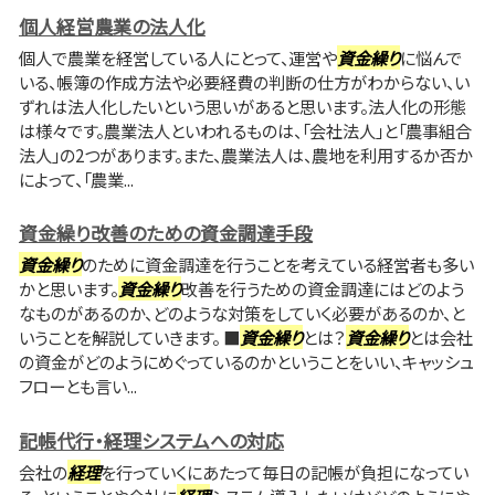
個人経営農業の法人化
個人で農業を経営している人にとって、運営や
資金繰り
に悩んで
いる、帳簿の作成方法や必要経費の判断の仕方がわからない、い
ずれは法人化したいという思いがあると思います。法人化の形態
は様々です。農業法人といわれるものは、「会社法人」と「農事組合
法人」の2つがあります。また、農業法人は、農地を利用するか否か
によって、「農業...
資金繰り改善のための資金調達手段
資金繰り
のために資金調達を行うことを考えている経営者も多い
かと思います。
資金繰り
改善を行うための資金調達にはどのよう
なものがあるのか、どのような対策をしていく必要があるのか、と
いうことを解説していきます。 ■
資金繰り
とは？
資金繰り
とは会社
の資金がどのようにめぐっているのかということをいい、キャッシュ
フローとも言い...
記帳代行・経理システムへの対応
会社の
経理
を行っていくにあたって毎日の記帳が負担になってい