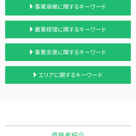
相続税 税理士 費用
贈与税率 改正
事業承継に関するキーワード
相続税 税理士報酬
贈与税と相続税
相続税 贈与税 税率
贈与税の申告
相続税 税務調査
贈与税の税率
合併 手続
農業経理に関するキーワード
遺贈 相続
贈与税 相続税 改正
債務超過会社 合併
相続税 申告 不要
贈与税 対象
株式会社 買収
相続 税理士 費用
贈与税 税率 改正
兄弟会社 合併
農業 税理士
事業支援に関するキーワード
不動産 相続 売却
贈与税 配偶者控除
統合 合併
農業 事業税
相続税 遺留分
贈与税 金額
会社 合併 デメリット
農業法人 会計
相続税申告 税理士報酬
贈与税 基礎控除 改正
事業譲渡 従業員
会社 農業
経営計画 なぜ必要
エリアに関するキーワード
遺留分
贈与税 控除額
企業 買収 合併
農業簿記 仕訳
中小企業支援 なぜ
相続税 配偶者控除
贈与税 無申告
合併 m&a
農業 個人
建設業 資金繰り
相続税対策 アパート
贈与税 率
会社 合併 方法
農業 一人 経営
経理 資金繰り
十和田市 資金調達方法
相続税 農地
贈与税 税率 計算
会社 合併 メリット
農業 法人化
資金繰りとは
三沢市 経営支援
相続税 配偶者控除 計算式
贈与税 税率表
吸収合併 契約 承継
家族経営 農業
資金繰り 売上
三戸郡 経営計画 管理会計
相続税の時効
贈与税 改正
適格合併とは
家族農業
経営計画 管理会計
十和田市 資金繰り
一次相続 二次相続
相続時精算課税制度 メリット
株式買収
農業法人
資金繰り ソフト おすすめ
三沢市 税務対策
贈与税 現金
吸収合併 手続き
個人農業
事業支援 法人
三戸郡 中小企業経営革新支援
資格者紹介