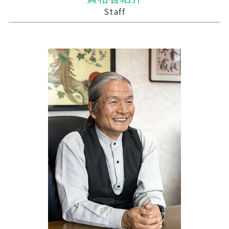
贈与税 基礎控除
買収 m&a
農業 個人経営
税務調査 悪いこと
十和田市 税務調査
Staff
保険金 贈与税
企業の買収 合併
青色申告 農業
中小企業支援 助成金
西和賀町の相続税 贈与税 事業承継 農業経理
会社 合併 費用
農業 経費
経営計画 経営戦略 違い
三戸町の相続税 贈与税 事業承継 農業経理
企業の合併
農業 青色申告決算書
経営計画 建設業
三沢市 資金繰り改善支援
農業法人とは
経営計画 補助金
鰺ヶ沢町の相続税 贈与税 事業承継 農業経理
株式会社 農業
経営計画 マーケティング
釜石市の相続税 贈与税 事業承継 農業経理
税務調査 優良法人
三戸郡 税理士
中小企業支援 問い合わせ
十和田市 資金繰り改善支援
中小企業支援 税理士
三沢市 経理システム
税務調査 youtube
深浦町の相続税 贈与税 事業承継 農業経理
中小企業支援 目的
三戸郡 経理代行
十和田市 経営計画
普代村の相続税 贈与税 事業承継 農業経理
十和田市 事業計画策定支援