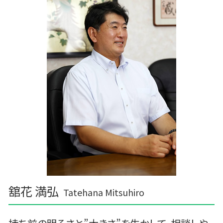
舘花 満弘
Tatehana Mitsuhiro