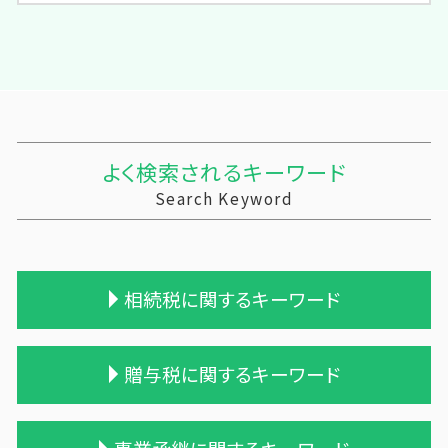
よく検索されるキーワード
Search Keyword
相続税に関するキーワード
相続 遺留分
贈与税に関するキーワード
相続税 計算例
相続税 税務署 調査
贈与 相続税
贈与税 支払い