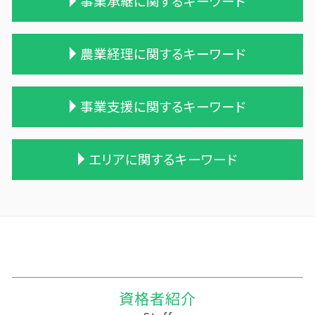
事業承継に関するキーワード
相続税の時効
贈与税 率
遺産相続 相続税
贈与税 税率 計算
相続税対策 生命保険
贈与税 控除額
適格合併とは
農業経理に関するキーワード
相続税 税務調査
贈与税 金額
債務超過会社 合併
相続税申告 報酬
贈与税 とは
株式会社 買収
不動産 相続 売却
贈与税の申告
統合 合併
農業 青色申告決算書
事業支援に関するキーワード
一次相続 二次相続
贈与税 相続税 税率
会社 合併 メリット
農業法人
土地 相続税
贈与税 現金
兄弟会社 合併
農業 法人化
遺贈 相続
贈与税 改正
合併 m&a
会社 農業
建設業 資金繰り
エリアに関するキーワード
遺贈 相続税 基礎控除
贈与税率 改正
吸収合併 手続き
農業 一人 経営
記帳代行 今後
相続税申告 税理士報酬
贈与 保険
買収 m&a
農業簿記 仕訳
中小企業支援 メリット
相続 遺産
贈与 控除
会社 合併 デメリット
農業 税理士
相続税 税務調査 割合
三戸郡 事業支援金給付金
遺留分
贈与税 基礎控除 改正
事業譲渡 従業員
株式会社 農業
税務調査 時期
三戸郡 中小企業支援 税理士
相続税 遺留分
保険金 贈与税
企業の買収 合併
農業 個人経営
税務調査 予告なし
板柳町の相続税 贈与税 事業承継 農業経理
税理士 相続 報酬
贈与税 基礎控除
合併 手続
家族農業
税理士 法違反 記帳代行
十和田市 税務調査事前対策 税理士
相続税 贈与税
相続時精算課税制度 メリット
株式買収
農業法人とは
住民税 資金繰り
中泊町の相続税 贈与税 事業承継 農業経理
贈与税 夫婦間 口座移動
吸収合併 契約 承継
家族経営 農業
税理士 記帳代行 報酬
田野畑村の相続税 贈与税 事業承継 農業経理
資格者紹介
贈与税の税率
会社 合併 費用
青色申告 農業
中小企業 資金繰り
野辺地町の相続税 贈与税 事業承継 農業経理