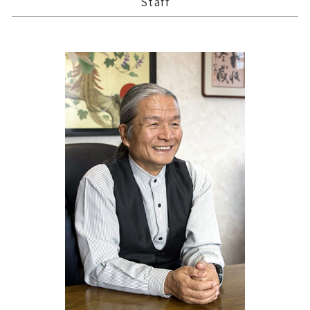
Staff
贈与税 配偶者控除
企業 買収 合併
農業 事業税
資金繰り エクセル
三戸町の相続税 贈与税 事業承継 農業経理
会社 合併 方法
農業 経費
記帳代行
三戸郡 事業支援
企業の合併
農業法人 会計
税理士 記帳代行 丸投げ
三沢市 事業支援金給付金
個人農業
経営計画 事業計画
胆沢郡の相続税 贈与税 事業承継 農業経理
農業 個人
税務調査 時間
三沢市 経理システム
経営計画 中小企業
深浦町の相続税 贈与税 事業承継 農業経理
税理士 記帳代行 源泉所得税
三沢市 税務調査
経営計画 マーケティング
三戸郡 中小企業経営革新支援
税務調査 line
十和田市 資金調達手段
利益 資金繰り
三戸郡 中小企業支援
雫石町の相続税 贈与税 事業承継 農業経理
一戸町の相続税 贈与税 事業承継 農業経理
三沢市 税務申告