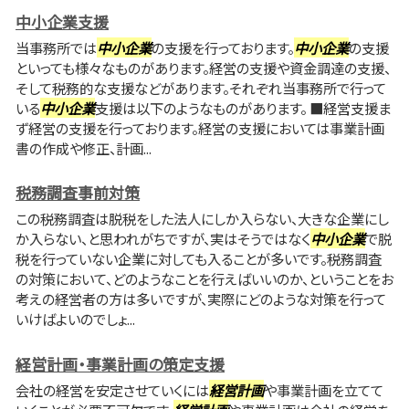
中小企業支援
当事務所では
中小企業
の支援を行っております。
中小企業
の支援
といっても様々なものがあります。経営の支援や資金調達の支援、
そして税務的な支援などがあります。それぞれ当事務所で行って
いる
中小企業
支援は以下のようなものがあります。 ■経営支援ま
ず経営の支援を行っております。経営の支援においては事業計画
書の作成や修正、計画...
税務調査事前対策
この税務調査は脱税をした法人にしか入らない、大きな企業にし
か入らない、と思われがちですが、実はそうではなく
中小企業
で脱
税を行っていない企業に対しても入ることが多いです。税務調査
の対策において、どのようなことを行えばいいのか、ということをお
考えの経営者の方は多いですが、実際にどのような対策を行って
いけばよいのでしょ...
経営計画・事業計画の策定支援
会社の経営を安定させていくには
経営計画
や事業計画を立てて