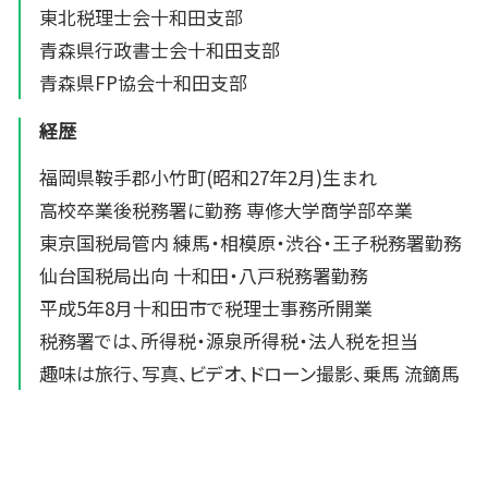
東北税理士会十和田支部
青森県行政書士会十和田支部
青森県FP協会十和田支部
経歴
福岡県鞍手郡小竹町(昭和27年2月)生まれ
高校卒業後税務署に勤務 専修大学商学部卒業
東京国税局管内 練馬・相模原・渋谷・王子税務署勤務
仙台国税局出向 十和田・八戸税務署勤務
平成5年8月十和田市で税理士事務所開業
税務署では、所得税・源泉所得税・法人税を担当
趣味は旅行、写真、ビデオ、ドローン撮影、乗馬 流鏑馬