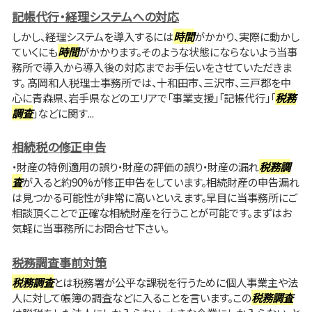
記帳代行・経理システムへの対応
しかし、経理システムを導入するには
時間
がかかり、実際に動かし
ていくにも
時間
がかかります。そのような状態にならないよう当事
務所で導入から導入後の対応までお手伝いをさせていただきま
す。 髙岡和人税理士事務所では、十和田市、三沢市、三戸郡を中
心に青森県、岩手県などのエリアで「事業支援」「記帳代行」「
税務
調査
」などに関す...
相続税の修正申告
・財産の特例適用の誤り・財産の評価の誤り・財産の漏れ
税務調
査
が入ると約90%が修正申告をしています。相続財産の申告漏れ
は見つかる可能性が非常に高いといえます。早目に当事務所にご
相談頂くことで正確な相続財産を行うことが可能です。まずはお
気軽に当事務所にお問合せ下さい。
税務調査事前対策
税務調査
とは税務署が公平な課税を行うために個人事業主や法
人に対して帳簿の調査などに入ることを言います。この
税務調査