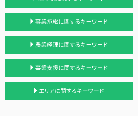
遺留分
相続税 税理士報酬
税理士 相続 報酬
生活費 贈与税 親子
事業承継に関するキーワード
生前贈与 相続税
贈与税と相続税
相続税 贈与税 税率
贈与税 率
不動産 相続 売却
贈与税 額
会社 合併 デメリット
農業経理に関するキーワード
相続税 税務調査
相続時精算課税制度 わかりやすく
会社 合併 費用
相続税 計算例
贈与税 計算
株式会社 買収
相続税対策 マンション
贈与税 夫婦間 口座移動
合併 m&a
青色申告 農業
事業支援に関するキーワード
遺贈 相続
保険金 贈与税
統合 合併
会社 農業
相続税 配偶者控除 計算式
贈与税 無申告
事業譲渡 従業員
個人農業
税理士 相続税 報酬
暦年贈与 改正
吸収合併 手続き
農業 税理士
中小企業支援 なぜ
エリアに関するキーワード
遺留分 計算
贈与税 支払い方法
会社 合併 方法
農業 事業税
中小企業支援 なぜ必要
相続税申告 税理士報酬
贈与税 改正
債務超過会社 合併
農業 青色申告決算書
経営計画書 事業計画書 違い
遺贈 相続税 基礎控除
住宅購入 贈与
会社 合併 メリット
農業簿記 仕訳
相続 税務調査 割合
今別町の相続税 贈与税 事業承継 農業経理
相続税 申告期限
贈与税 対象
買収 m&a
農業 法人化
税理士 記帳代行 丸投げ
十和田市 経理システム
相続税 申告 エクセル
贈与税 申告方法
企業の買収 合併
農業法人 会計
税理士 記帳代行とは
十和田市 事業計画
相続税 無申告
贈与税 変更
企業 買収 合併
農業法人
経営計画 中小企業
三戸郡 事業支援金 個人事業主