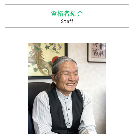
相続 税理士 費用
贈与税 支払い
企業の合併
株式会社 農業
中小企業支援 税理士
大鰐町の相続税 贈与税 事業承継 農業経理
相続時精算課税制度 デメリット
適格合併とは
家族経営 農業
資金繰り 売上
北津軽郡の相続税 贈与税 事業承継 農業経理
資格者紹介
贈与税 基礎控除 改正
吸収合併 契約 承継
農業 個人経営
中小企業 資金繰り
三戸郡 経理代行
Staff
贈与税 税率 改正
兄弟会社 合併
農業 経費
資金繰り ソフト おすすめ
三沢市 資金繰り
合併 手続
農業法人とは
税務調査 事前通知
三戸郡 中小企業支援 税理士
株式買収
農業 個人
記帳代行 経理代行
野田村の相続税 贈与税 事業承継 農業経理
家族農業
税理士 記帳代行 源泉所得税
三沢市 中小企業支援
農業 一人 経営
経営計画 なぜ必要
十和田市 中小企業支援
記帳代行
三沢市 記帳代行 経理代行
経営計画 管理
三戸郡 資金調達
中小企業支援 問い合わせ
三沢市 税務調査 税理士
建設業 資金繰り
十和田市 事業支援金 個人事業主
経営計画 売上
東津軽郡の相続税 贈与税 事業承継 農業経理
滝沢市の相続税 贈与税 事業承継 農業経理
三戸郡 経営計画 管理会計
三戸郡 資金調達方法