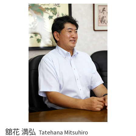
舘花 満弘
Tatehana Mitsuhiro