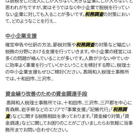
は脱税をした法人にしか入らない、大きな企業にしか入らない、と
思われがちですが、実はそうではなく中小企業で脱税を行ってい
ない企業に対しても入ることが多いです。
税務調査
の対策におい
て、どのようなことを行え...
中小企業支援
確定申告や仕訳の方法、節税対策や
税務調査
の対策など幅広い
税務の分野における支援を行っていきます。 中小企業の経営には
多くの問題が絡んでいることが多いです。人数が少ない中でいか
に効率よく事業を行っていくかということを検討する際に、税理士
の中小企業支援もぜひご検討ください。 髙岡和人税理士事務所
では、十和田市、三沢市...
資金繰り改善のための資金調達手段
髙岡和人税理士事務所では、十和田市、三沢市、三戸郡を中心に
青森県、岩手県などのエリアで「事業支援」「記帳代行」「
税務調
査
」などに関する税務相談を承っております。「資金繰り対策」「資
金調達」などに関してお困りのことがございましたらお気軽に当事
務所までお問い合わせください。