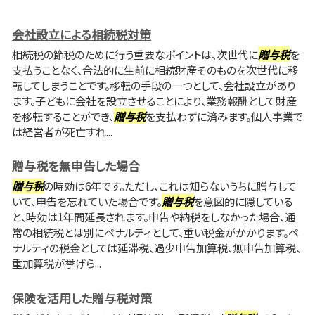
会社設立による相続税対策
相続税の節税のために行う重要なポイントは、次世代に
贈与税
を
支払うことなく、合法的に生前に相続財産そのものを次世代に移
転してしまうことです。移転の手段の一つとして、会社設立があり
ます。子どもに会社を設立させることにより、業務報酬として財産
を移転することができ、
贈与税
を支払わずに済みます。個人事業で
は経営者が死亡すれ...
贈与税を無申告した場合
贈与税
の時効は6年です。ただし、これは知らないうちに贈与して
いて、申告を忘れていた場合です。
贈与税
を意図的に隠している
と、時効は1年間延長されます。申告や納税をしなかった場合、通
常の相続税とは別にペナルティとして、重い税金がかかります。ペ
ナルティの税金としては延滞税、過少申告加算税、無申告加算税、
重加算税が挙げら...
保険を活用した贈与税対策