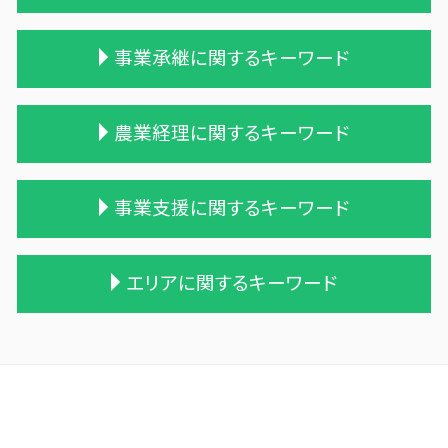
土地 相続税
相続 遺留分 計算
贈与税率 改正
事業承継に関するキーワード
相続税 2割加算
生活費 贈与税 親子
遺産相続 相続税
贈与税の申告
相続 税理士 費用
贈与税 保険
事業譲渡 従業員
農業経理に関するキーワード
相続税 税務調査 時期
相続時精算課税制度 メリット
吸収合併 契約 承継
遺贈 相続税 計算
贈与税の税率
適格合併とは
相続税 配偶者控除 計算式
贈与税 相続税 税率
企業の買収 合併
農業法人
事業支援に関するキーワード
相続税 無申告
贈与税の計算
会社 合併 方法
株式会社 農業
相続税対策 生命保険
住宅購入 贈与
合併 手続
農業法人 会計
遺留分
相続時精算課税制度 わかりやすく
会社 合併 費用
会社 農業
line pay 税務調査
エリアに関するキーワード
相続税申告 税理士報酬
贈与税 申告方法
兄弟会社 合併
農業法人とは
記帳代行 効率化
一次相続 二次相続
贈与税 率
企業の合併
個人農業
記帳代行 相場 税理士
相続税対策 会社設立
贈与税 相続税 改正
株式会社 買収
農業 税理士
中小企業 資金繰り
相続 税理士 さいたま
税理士 相続 報酬
贈与税 基礎控除 改正
企業 買収 合併
農業 青色申告決算書
建設業 資金繰り
軽米町の相続税 贈与税 事業承継 農業経理
保険 相続税対策
贈与税 額
会社 合併 メリット
家族農業
資金繰り 税理士
野辺地町の相続税 贈与税 事業承継 農業経理
相続税と贈与税
贈与税 相続
買収 m&a
農業 経費
会計 資金繰り ソフト
滝沢市の相続税 贈与税 事業承継 農業経理
相続税 贈与税 税率
贈与税 現金
統合 合併
農業 一人 経営
経理 資金繰り
三戸郡 資金調達手段