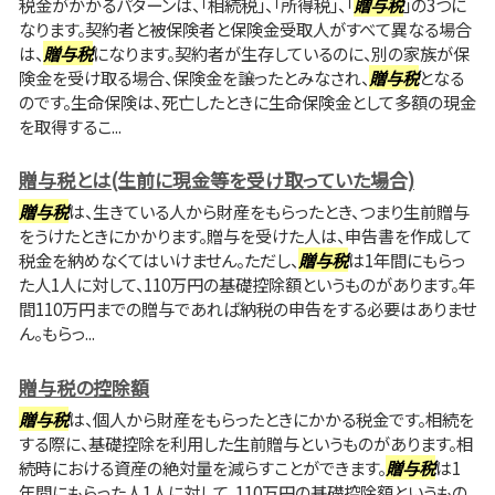
税金がかかるパターンは、「相続税」、「所得税」、「
贈与税
」の3つに
なります。契約者と被保険者と保険金受取人がすべて異なる場合
は、
贈与税
になります。契約者が生存しているのに、別の家族が保
険金を受け取る場合、保険金を譲ったとみなされ、
贈与税
となる
のです。生命保険は、死亡したときに生命保険金として多額の現金
を取得するこ...
贈与税とは(生前に現金等を受け取っていた場合)
贈与税
は、生きている人から財産をもらったとき、つまり生前贈与
をうけたときにかかります。贈与を受けた人は、申告書を作成して
税金を納めなくてはいけません。ただし、
贈与税
は1年間にもらっ
た人1人に対して、110万円の基礎控除額というものがあります。年
間110万円までの贈与であれば納税の申告をする必要はありませ
ん。もらっ...
贈与税の控除額
贈与税
は、個人から財産をもらったときにかかる税金です。相続を
する際に、基礎控除を利用した生前贈与というものがあります。相
続時における資産の絶対量を減らすことができます。
贈与税
は1
年間にもらった人1人に対して、110万円の基礎控除額というもの