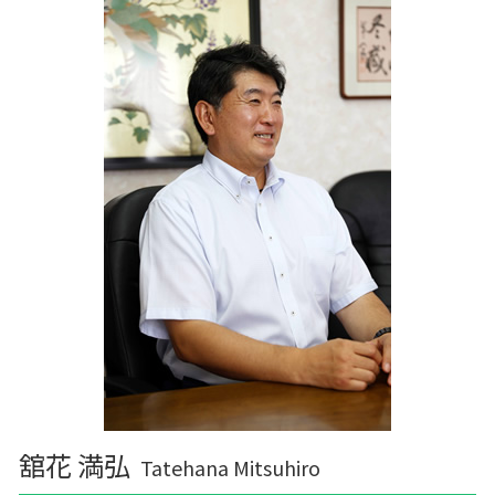
舘花 満弘
Tatehana Mitsuhiro