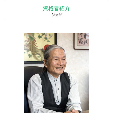
贈与税 改正
合併 m&a
家族経営 農業
税務調査 税理士 立会
平内町の相続税 贈与税 事業承継 農業経理
資格者紹介
暦年贈与 改正
吸収合併 手続き
農業 事業税
税理士 記帳代行 源泉所得税
三戸郡 税務調査
Staff
贈与税 支払い
債務超過会社 合併
農業 個人経営
事業支援金 個人事業主
三沢市 事業支援金 個人事業主
株式買収
青色申告 農業
税務調査 時期
三戸郡 税理士
会社 合併 デメリット
農業 個人
資金繰りとは 中小企業
三沢市 事業計画策定支援
農業簿記 仕訳
経営計画 建設業
南津軽郡の相続税 贈与税 事業承継 農業経理
農業 法人化
税務調査 悪いこと
三沢市 事業支援金給付金
中小企業支援 メリット
三戸郡 事業支援金給付金
資金繰り 売上
十和田市 事業支援金 個人事業主
資金繰りとは 簡単に
九戸郡の相続税 贈与税 事業承継 農業経理
税務調査 youtube
十和田市 経理システム
中小企業支援 税理士
三戸郡 事業支援 補助金
三戸郡 経営計画 管理会計
下閉伊郡の相続税 贈与税 事業承継 農業経理
三沢市 企業支援