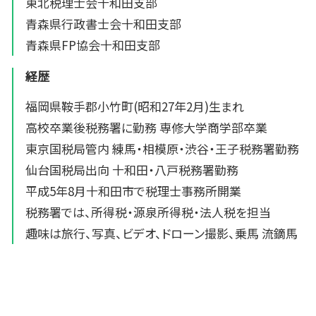
東北税理士会十和田支部
青森県行政書士会十和田支部
青森県FP協会十和田支部
経歴
福岡県鞍手郡小竹町(昭和27年2月)生まれ
高校卒業後税務署に勤務 専修大学商学部卒業
東京国税局管内 練馬・相模原・渋谷・王子税務署勤務
仙台国税局出向 十和田・八戸税務署勤務
平成5年8月十和田市で税理士事務所開業
税務署では、所得税・源泉所得税・法人税を担当
趣味は旅行、写真、ビデオ、ドローン撮影、乗馬 流鏑馬