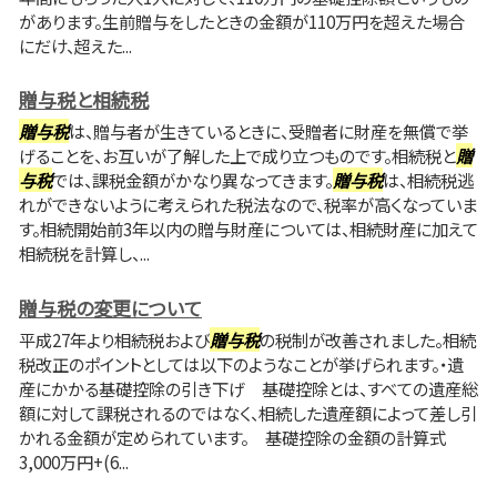
があります。生前贈与をしたときの金額が110万円を超えた場合
にだけ、超えた...
贈与税と相続税
贈与税
は、贈与者が生きているときに、受贈者に財産を無償で挙
げることを、お互いが了解した上で成り立つものです。相続税と
贈
与税
では、課税金額がかなり異なってきます。
贈与税
は、相続税逃
れができないように考えられた税法なので、税率が高くなっていま
す。相続開始前3年以内の贈与財産については、相続財産に加えて
相続税を計算し、...
贈与税の変更について
平成27年より相続税および
贈与税
の税制が改善されました。相続
税改正のポイントとしては以下のようなことが挙げられます。・遺
産にかかる基礎控除の引き下げ 基礎控除とは、すべての遺産総
額に対して課税されるのではなく、相続した遺産額によって差し引
かれる金額が定められています。 基礎控除の金額の計算式
3,000万円+(6...