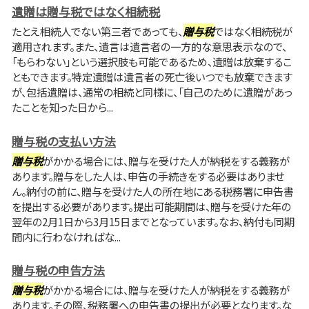
遺贈は贈与税ではなく相続税
たとえ相続人でない第三者であっても、
贈与税
ではなく相続税が
適用されます。また、遺言は遺言者の一方的な意思表示なので、
「もらわない」という選択肢も可能であるため、遺贈は放棄するこ
ともできます。特定遺贈は遺言者の死亡後いつでも放棄できます
が、包括遺贈は、通常の相続と同様に、「自己のために遺贈があっ
たことを知った日から...
贈与税の支払い方法
贈与税
がかかる場合には、贈与を受けた人が納税をする義務が
あります。贈与をした人は、申告の手続きをする必要はありませ
ん。納付の前に、贈与を受けた人の所在地にある税務署に申告書
を提出する必要があります。提出可能期間は、贈与を受けた年の
翌年の2月1日から3月15日までとなっています。なお、納付も同期
間内に行わなければな...
贈与税の申告方法
贈与税
がかかる場合には、贈与を受けた人が納税をする義務が
あります。その際、税務署への申告書の提出が必要となります。な