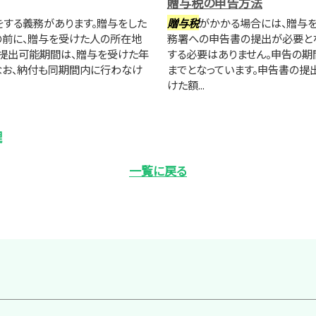
贈与税の申告方法
する義務があります。贈与をした
贈与税
がかかる場合には、贈与を
の前に、贈与を受けた人の所在地
務署への申告書の提出が必要とな
提出可能期間は、贈与を受けた年
する必要はありません。申告の期
。なお、納付も同期間内に行わなけ
までとなっています。申告書の提
けた額...
理
一覧に戻る