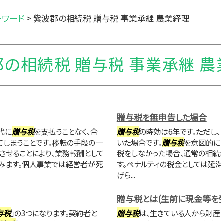
ーワード
>
紫波郡の相続税 贈与税 事業承継 農業経理
の相続税 贈与税 事業承継 
贈与税を無申告した場合
代に
贈与税
を支払うことなく、合
贈与税
の時効は6年です。ただし
しまうことです。移転の手段の一
いた場合です。
贈与税
を意図的に
させることにより、業務報酬として
税をしなかった場合、通常の相続
みます。個人事業では経営者が死
す。ペナルティの税金としては延
げら...
贈与税とは(生前に現金等を
与税
」の3つになります。契約者と
贈与税
は、生きている人から財産