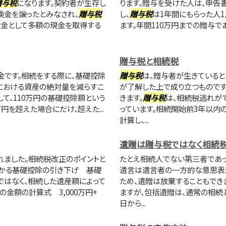
贈与税
になります。契約者が生存し
ります。贈与を受けた人は、申告
険金を譲ったとみなされ、
贈与税
し、
贈与税
は1年間にもらった人1
険金として多額の現金を取得する
ます。年間110万円までの贈与で
贈与税と相続税
金です。相続をする際に、基礎控除
贈与税
は、贈与者が生きていると
における資産の絶対量を減らすこ
が了解した上で成り立つものです
して、110万円の基礎控除額という
きます。
贈与税
は、相続税逃れが
円を超えた場合にだけ、超えた...
っています。相続開始前3年以内
計算し、...
遺贈は贈与税ではなく相続
れました。相続税改正のポイントと
たとえ相続人でない第三者であっ
かかる基礎控除の引き下げ 基礎
遺言は遺言者の一方的な意思表示
ではなく、相続した遺産額によって
ため、遺贈は放棄することもでき
金額の計算式 3,000万円+
ますが、包括遺贈は、通常の相続
日から...