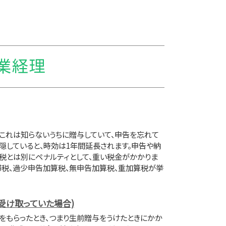
農業経理
、これは知らないうちに贈与していて、申告を忘れて
隠していると、時効は1年間延長されます。申告や納
税とは別にペナルティとして、重い税金がかかりま
滞税、過少申告加算税、無申告加算税、重加算税が挙
受け取っていた場合)
をもらったとき、つまり生前贈与をうけたときにかか