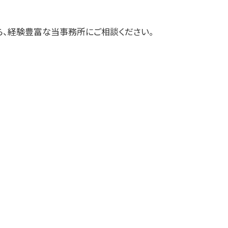
三戸郡 経営支援
三沢市 経理代行
ら、経験豊富な当事務所にご相談ください。
黒石市の相続税 贈与税 事業承継 農
業経理
二戸市の相続税 贈与税 事業承継 農
業経理
三戸郡 税務
釜石市の相続税 贈与税 事業承継 農
業経理
大船渡市の相続税 贈与税 事業承継
農業経理
三沢市 資金調達手段
五戸町の相続税 贈与税 事業承継 農
業経理