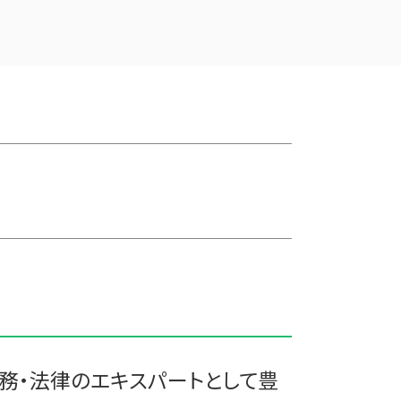
株式会社 買収
三戸郡 税務調査
統合 合併
三戸郡 経営計画
会社 合併 費用
東通村の相続税 贈与税 事業承継 農
適格合併とは
業経理
企業 買収 合併
十和田市 事業支援金 個人事業主
合併 手続
紫波郡の相続税 贈与税 事業承継 農
債務超過会社 合併
業経理
企業の買収 合併
一戸町の相続税 贈与税 事業承継 農
兄弟会社 合併
業経理
買収 m&a
田舎館村の相続税 贈与税 事業承継
事業譲渡 従業員
農業経理
吸収合併 契約 承継
田子町の相続税 贈与税 事業承継 農
会社 合併 メリット
業経理
合併 m&a
新郷村の相続税 贈与税 事業承継 農
株式買収
業経理
吸収合併 手続き
三戸郡 税務調査事前対策 税理士
北上市の相続税 贈与税 事業承継 農
務・法律のエキスパートとして豊
業経理