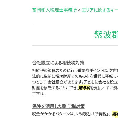
髙岡和人税理士事務所
>
エリアに関するキ
紫波郡
会社設立による相続税対策
相続税の節税のために行う重要なポイントは、次世
法的に生前に相続財産そのものを次世代に移転して
つとして、会社設立があります。子どもに会社を設立
財産を移転することができ、
贈与税
を支払わずに済
亡すれ...
保険を活用した贈与税対策
税金がかかるパターンは、「相続税」、「所得税」、「
贈