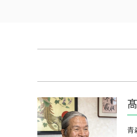
相続税対策 会社設立
家族農業
相続税申告 税理士報酬
農業法人
一次相続 二次相続
農業簿記 仕訳
相続税対策 生命保険
株式会社 農業
相続税 税務調査
農業 事業税
相続 税務署 調査
会社 農業
相続税の申告期限
農業法人とは
相続税 贈与税
農業 個人経営
相続税と贈与税
農業 経費
相続税 税務署 調査
農業 法人化
相続税 無申告
農業 税理士
相続税対策 アパート
青色申告 農業
生前贈与 相続税
農業 個人
髙
税理士 相続 報酬
個人農業
相続 税理士 費用
家族経営 農業
相続税申告 報酬
農業 一人 経営
相続 遺産
農業 青色申告決算書
青
農業法人 会計