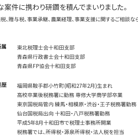
な案件に携わり研鑽を積んでまいりました。
税務調査 時期
利益 資金繰り
税、贈与税、事業承継、農業経理、事業支援に関するご相談な
所属
東北税理士会十和田支部
青森県行政書士会十和田支部
青森県FP協会十和田支部
経歴
福岡県鞍手郡小竹町(昭和27年2月)生まれ
高校卒業後税務署に勤務 専修大学商学部卒業
東京国税局管内 練馬・相模原・渋谷・王子税務署勤務
仙台国税局出向 十和田・八戸税務署勤務
平成5年8月十和田市で税理士事務所開業
税務署では、所得税・源泉所得税・法人税を担当