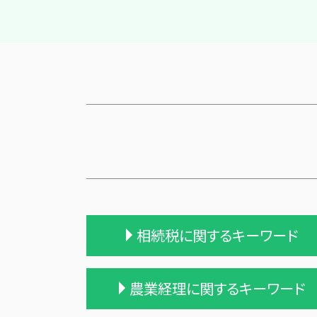
相続税に関するキーワード
相続税 2割加算
農業経理に関するキーワード
相続税の時効
不動産 相続 売却