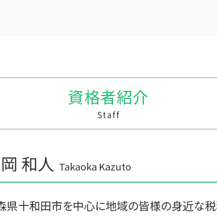
贈与 控除
建設業 資金繰り
贈与税 支払い方法
税務調査 事前通知
贈与税の申告
中小企業支援 なぜ必要
贈与税 相続
経営計画 変更
贈与税率 改正
中小企業支援
贈与税 計算
資金繰り 税理士
贈与税 金額
税務調査 優良法人
資格者紹介
贈与税 申告方法
中小企業支援 問い合わせ
贈与税の計算
経営計画 事業計画 違い
Staff
贈与税 とは
相続税 税務調査 割合
贈与税 相続税 税率
中小企業支援 税理士
贈与税 額
資金繰り エクセル
贈与税 基礎控除
事業支援金 個人事業主
岡 和人
贈与税 税率 計算
中小企業支援 メリット
Takaoka Kazuto
贈与税の税率
経営計画 マーケティング
贈与税 無申告
税務調査 予告なし
贈与税 基礎控除額
税務調査 準備
森県十和田市を中心に地域の皆様の身近な税
資金繰り ソフト おすすめ