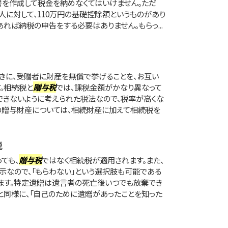
書を作成して税金を納めなくてはいけません。ただ
人に対して、110万円の基礎控除額というものがあり
あれば納税の申告をする必要はありません。もらっ...
きに、受贈者に財産を無償で挙げることを、お互い
。相続税と
贈与税
では、課税金額がかなり異なって
できないように考えられた税法なので、税率が高くな
の贈与財産については、相続財産に加えて相続税を
税
ても、
贈与税
ではなく相続税が適用されます。また、
なので、「もらわない」という選択肢も可能である
ます。特定遺贈は遺言者の死亡後いつでも放棄でき
と同様に、「自己のために遺贈があったことを知った