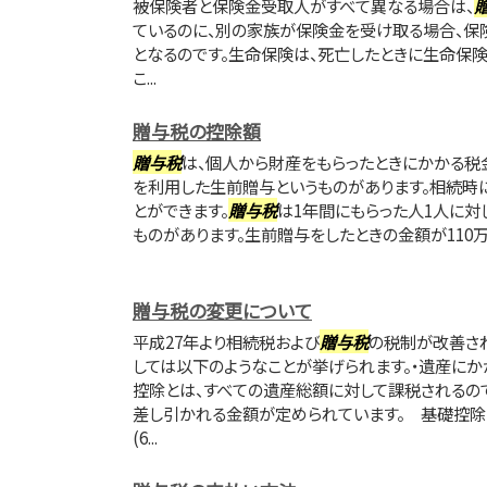
被保険者と保険金受取人がすべて異なる場合は、
ているのに、別の家族が保険金を受け取る場合、保
となるのです。生命保険は、死亡したときに生命保
こ...
贈与税の控除額
贈与税
は、個人から財産をもらったときにかかる税
を利用した生前贈与というものがあります。相続時
とができます。
贈与税
は1年間にもらった人1人に対
ものがあります。生前贈与をしたときの金額が110万
贈与税の変更について
平成27年より相続税および
贈与税
の税制が改善さ
しては以下のようなことが挙げられます。・遺産に
控除とは、すべての遺産総額に対して課税されるの
差し引かれる金額が定められています。 基礎控除の
(6...