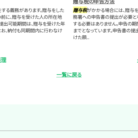
贈与税の申告方法
する義務があります。贈与をした
贈与税
がかかる場合には、贈与を
の前に、贈与を受けた人の所在地
務署への申告書の提出が必要とな
提出可能期間は、贈与を受けた年
する必要はありません。申告の期
。なお、納付も同期間内に行わなけ
までとなっています。申告書の提
けた額...
経理
一覧に戻る