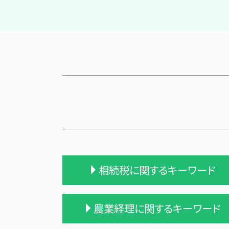
相続税に関するキーワード
相続税申告 税理士報酬
農業経理に関するキーワード
相続税 税理士報酬 相場
相続税と贈与税