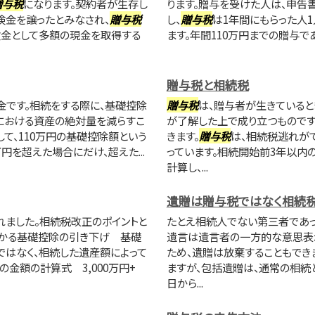
贈与税
になります。契約者が生存し
ります。贈与を受けた人は、申告
険金を譲ったとみなされ、
贈与税
し、
贈与税
は1年間にもらった人1
険金として多額の現金を取得する
ます。年間110万円までの贈与で
贈与税と相続税
金です。相続をする際に、基礎控除
贈与税
は、贈与者が生きていると
における資産の絶対量を減らすこ
が了解した上で成り立つものです
して、110万円の基礎控除額という
きます。
贈与税
は、相続税逃れが
円を超えた場合にだけ、超えた...
っています。相続開始前3年以内
計算し、...
遺贈は贈与税ではなく相続
れました。相続税改正のポイントと
たとえ相続人でない第三者であっ
かかる基礎控除の引き下げ 基礎
遺言は遺言者の一方的な意思表示
ではなく、相続した遺産額によって
ため、遺贈は放棄することもでき
金額の計算式 3,000万円+
ますが、包括遺贈は、通常の相続
日から...