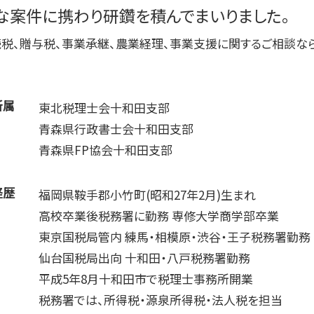
な案件に携わり研鑽を積んでまいりました。
記帳代行 コンサル
資金繰り 作成
税、贈与税、事業承継、農業経理、事業支援に関するご相談な
所属
東北税理士会十和田支部
青森県行政書士会十和田支部
青森県FP協会十和田支部
経歴
福岡県鞍手郡小竹町(昭和27年2月)生まれ
高校卒業後税務署に勤務 専修大学商学部卒業
東京国税局管内 練馬・相模原・渋谷・王子税務署勤務
仙台国税局出向 十和田・八戸税務署勤務
平成5年8月十和田市で税理士事務所開業
税務署では、所得税・源泉所得税・法人税を担当