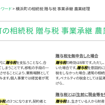
ーワード
>
横浜町の相続税 贈与税 事業承継 農業経理
の相続税 贈与税 事業承継 
贈与税を無申告した場合
代に
贈与税
を支払うことなく、合
贈与税
の時効は6年です。ただし
しまうことです。移転の手段の一
いた場合です。
贈与税
を意図的に
させることにより、業務報酬として
税をしなかった場合、通常の相続
みます。個人事業では経営者が死
す。ペナルティの税金としては延
げら...
贈与税とは(生前に現金等を
与税
」の3つになります。契約者と
贈与税
は、生きている人から財産