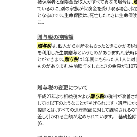
被保険者と保険金受取人がすべて異なる場合は、
ているのに、別の家族が保険金を受け取る場合、保
となるのです。生命保険は、死亡したときに生命保
こ...
贈与税の控除額
贈与税
は、個人から財産をもらったときにかかる税
を利用した生前贈与というものがあります。相続時
とができます。
贈与税
は1年間にもらった人1人に対
ものがあります。生前贈与をしたときの金額が110万
贈与税の変更について
平成27年より相続税および
贈与税
の税制が改善さ
しては以下のようなことが挙げられます。・遺産に
控除とは、すべての遺産総額に対して課税されるの
差し引かれる金額が定められています。 基礎控除の
(6...