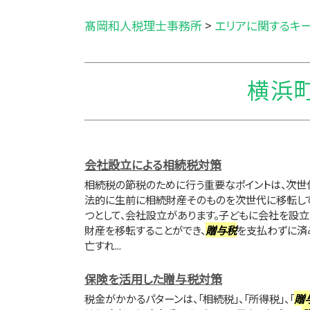
髙岡和人税理士事務所
>
エリアに関するキ
横浜町
会社設立による相続税対策
相続税の節税のために行う重要なポイントは、次世
法的に生前に相続財産そのものを次世代に移転して
つとして、会社設立があります。子どもに会社を設立
財産を移転することができ、
贈与税
を支払わずに済
亡すれ...
保険を活用した贈与税対策
税金がかかるパターンは、「相続税」、「所得税」、「
贈