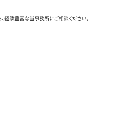
業経理
奥州市の相続税 贈与税 事業承継 農
ら、経験豊富な当事務所にご相談ください。
業経理
おいらせ町の相続税 贈与税 事業承継
農業経理
三戸郡 記帳代行 経理代行
十和田市 事業支援金 個人事業主
三戸郡 記帳代行
三沢市の相続税 贈与税 事業承継 農
業経理
十和田市 記帳代行
三沢市 企業支援