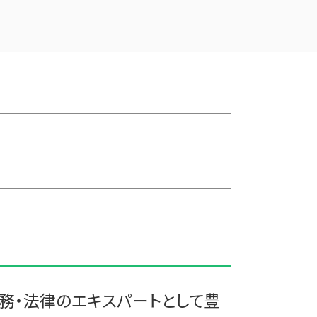
会社 合併 方法
三沢市 中小企業支援
買収 m&a
滝沢市の相続税 贈与税 事業承継 農
事業譲渡 従業員
業経理
企業 買収 合併
十和田市 経営計画 管理会計
企業の合併
十和田市 事業計画
会社 合併 メリット
青森市の相続税 贈与税 事業承継 農
兄弟会社 合併
業経理
株式買収
十和田市 事業支援
統合 合併
胆沢郡の相続税 贈与税 事業承継 農
合併 m&a
業経理
会社 合併 費用
三戸郡 資金繰り
適格合併とは
田子町の相続税 贈与税 事業承継 農
会社 合併 デメリット
業経理
合併 手続
西津軽郡の相続税 贈与税 事業承継
企業の買収 合併
農業経理
債務超過会社 合併
黒石市の相続税 贈与税 事業承継 農
業経理
務・法律のエキスパートとして豊
遠野市の相続税 贈与税 事業承継 農