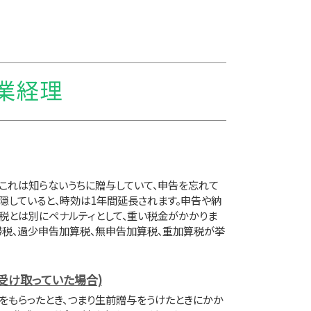
農業経理
、これは知らないうちに贈与していて、申告を忘れて
隠していると、時効は1年間延長されます。申告や納
税とは別にペナルティとして、重い税金がかかりま
滞税、過少申告加算税、無申告加算税、重加算税が挙
受け取っていた場合)
をもらったとき、つまり生前贈与をうけたときにかか