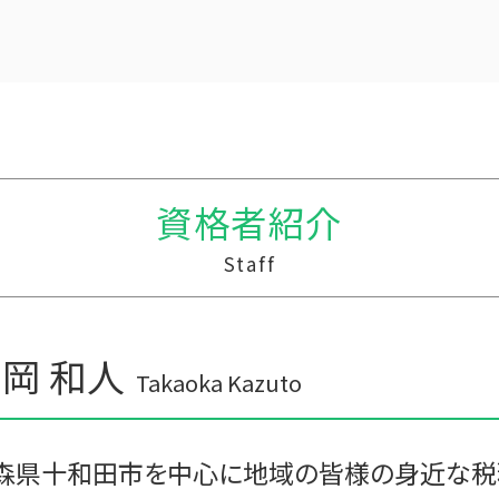
贈与税と相続税
経営計画 売上
贈与税 基礎控除
経理 資金繰り
贈与税 申告方法
税務調査 忘れた
贈与税 額
建設業 資金繰り
贈与 申告
税務調査 税理士 立会
贈与税 配偶者控除
資金繰りとは
贈与税 相続
資金繰りとは 中小企業
資格者紹介
贈与税 支払い方法
中小企業支援
生活費 贈与税 親子
中小企業支援 助成金
Staff
贈与税 税率 計算
中小企業支援 なぜ必要
贈与税 改正
中小企業支援 目的
贈与税率 改正
記帳代行
贈与税 相続税 税率
税理士 記帳代行とは
岡 和人
贈与税 変更
会計 資金繰り
Takaoka Kazuto
贈与税の税率
記帳代行 効率化
贈与税 計算
税務調査 時期
贈与税 支払い
経営計画 マーケティング
森県十和田市を中心に地域の皆様の身近な税
経営計画書 事業計画書 違い