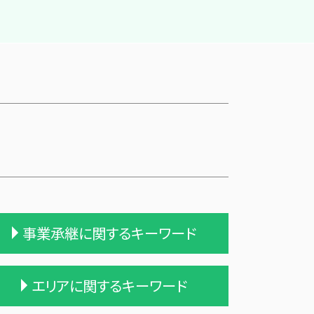
事業承継に関するキーワード
吸収合併 手続き
エリアに関するキーワード
吸収合併 契約 承継
株式会社 買収