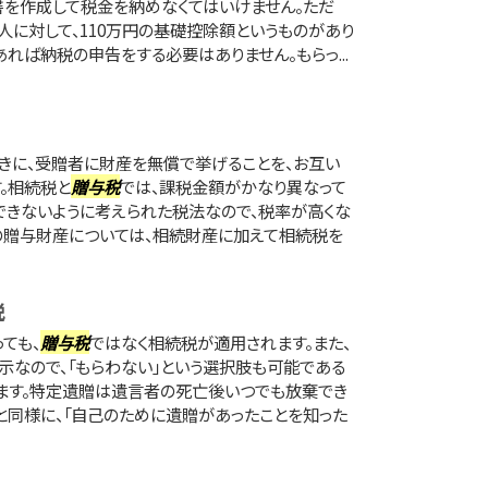
書を作成して税金を納めなくてはいけません。ただ
人に対して、110万円の基礎控除額というものがあり
あれば納税の申告をする必要はありません。もらっ...
きに、受贈者に財産を無償で挙げることを、お互い
。相続税と
贈与税
では、課税金額がかなり異なって
できないように考えられた税法なので、税率が高くな
の贈与財産については、相続財産に加えて相続税を
税
ても、
贈与税
ではなく相続税が適用されます。また、
なので、「もらわない」という選択肢も可能である
ます。特定遺贈は遺言者の死亡後いつでも放棄でき
と同様に、「自己のために遺贈があったことを知った