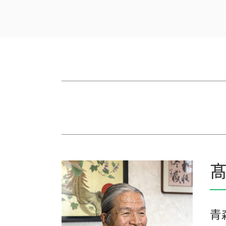
相続 遺留分 計算
株式会社 農業
相続税の申告期限
農業法人 会計
贈与 相続税
農業 税理士
相続税対策 会社設立
青色申告 農業
一次相続 二次相続
農業法人とは
相続税対策 アパート
家族経営 農業
税理士 相続 報酬
農業 経費
相続税 配偶者控除 計算式
会社 農業
相続税 税理士 費用
農業簿記 仕訳
相続税申告 報酬
農業 個人
相続税 時効 タンス預金
個人農業
相続税 申告 エクセル
農業法人
相続税対策 マンション
農業 事業税
髙
相続税 贈与税
農業 青色申告決算書
相続税 配偶者控除
農業 一人 経営
保険 相続税対策
家族農業
相続税 計算例
農業 法人化
青
農業 個人経営