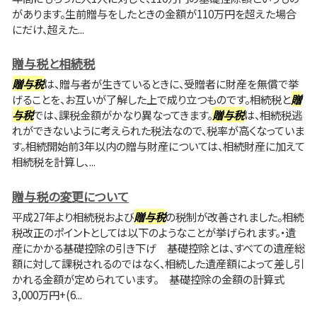
があります。生前贈与をしたときの金額が110万円を超えた場合
にだけ、超えた...
贈与税と相続税
贈与税
は、贈与者が生きているときに、受贈者に財産を無償で挙
げることを、お互いが了解した上で成り立つものです。相続税と
贈
与税
では、課税金額がかなり異なってきます。
贈与税
は、相続税逃
れができないように考えられた税法なので、税率が高くなっていま
す。相続開始前3年以内の贈与財産については、相続財産に加えて
相続税を計算し、...
贈与税の変更について
平成27年より相続税および
贈与税
の税制が改善されました。相続
税改正のポイントとしては以下のようなことが挙げられます。・遺
産にかかる基礎控除の引き下げ 基礎控除とは、すべての遺産総
額に対して課税されるのではなく、相続した遺産額によって差し引
かれる金額が定められています。 基礎控除の金額の計算式
3,000万円+(6...