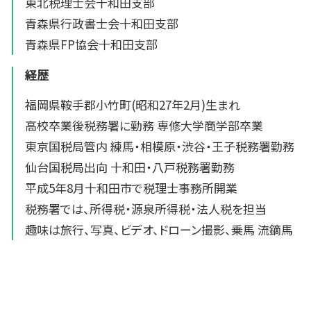
東北税理士会十和田支部
青森県行政書士会十和田支部
青森県FP協会十和田支部
経歴
福岡県鞍手郡小竹町(昭和27年2月)生まれ
高校卒業後税務署に勤務 専修大学商学部卒業
東京国税局管内 練馬・相模原・渋谷・王子税務署勤務
仙台国税局出向 十和田・八戸税務署勤務
平成5年8月十和田市で税理士事務所開業
税務署では、所得税・源泉所得税・法人税を担当
趣味は旅行、写真、ビデオ、ドローン撮影、乗馬 流鏑馬