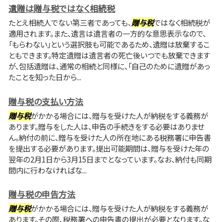
遺贈は贈与税ではなく相続税
たとえ相続人でない第三者であっても、
贈与税
ではなく相続税が
適用されます。また、遺言は遺言者の一方的な意思表示なので、
「もらわない」という選択肢も可能であるため、遺贈は放棄するこ
ともできます。特定遺贈は遺言者の死亡後いつでも放棄できます
が、包括遺贈は、通常の相続と同様に、「自己のために遺贈があっ
たことを知った日から...
贈与税の支払い方法
贈与税
がかかる場合には、贈与を受けた人が納税をする義務が
あります。贈与をした人は、申告の手続きをする必要はありませ
ん。納付の前に、贈与を受けた人の所在地にある税務署に申告書
を提出する必要があります。提出可能期間は、贈与を受けた年の
翌年の2月1日から3月15日までとなっています。なお、納付も同期
間内に行わなければな...
贈与税の申告方法
贈与税
がかかる場合には、贈与を受けた人が納税をする義務が
あります。その際、税務署への申告書の提出が必要となります。な