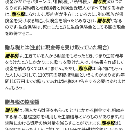
税金がかかるパターンは、「相続税」、「所得税」、「
贈与税
」の3つに
なります。契約者と被保険者と保険金受取人がすべて異なる場合
は、
贈与税
になります。契約者が生存しているのに、別の家族が保
険金を受け取る場合、保険金を譲ったとみなされ、
贈与税
となる
のです。生命保険は、死亡したときに生命保険金として多額の現金
を取得するこ...
贈与税とは(生前に現金等を受け取っていた場合)
贈与税
は、生きている人から財産をもらったとき、つまり生前贈与
をうけたときにかかります。贈与を受けた人は、申告書を作成して
税金を納めなくてはいけません。ただし、
贈与税
は1年間にもらっ
た人1人に対して、110万円の基礎控除額というものがあります。年
間110万円までの贈与であれば納税の申告をする必要はありませ
ん。もらっ...
贈与税の控除額
贈与税
は、個人から財産をもらったときにかかる税金です。相続を
する際に、基礎控除を利用した生前贈与というものがあります。相
続時における資産の絶対量を減らすことができます。
贈与税
は1
年間にもらった人1人に対して、110万円の基礎控除額というもの