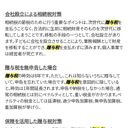
会社設立による相続税対策
相続税の節税のために行う重要なポイントは、次世代に
贈与税
を
支払うことなく、合法的に生前に相続財産そのものを次世代に移
転してしまうことです。移転の手段の一つとして、会社設立があり
ます。子どもに会社を設立させることにより、業務報酬として財産
を移転することができ、
贈与税
を支払わずに済みます。個人事業で
は経営者が死亡すれ...
贈与税を無申告した場合
贈与税
の時効は6年です。ただし、これは知らないうちに贈与して
いて、申告を忘れていた場合です。
贈与税
を意図的に隠している
と、時効は1年間延長されます。申告や納税をしなかった場合、通
常の相続税とは別にペナルティとして、重い税金がかかります。ペ
ナルティの税金としては延滞税、過少申告加算税、無申告加算税、
重加算税が挙げら...
保険を活用した贈与税対策