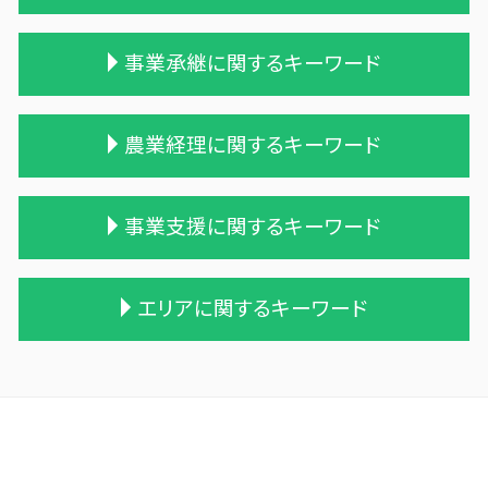
生前贈与 相続税
小規模宅地等 特例
贈与税 税率 計算
事業承継に関するキーワード
相続税 時効 タンス預金
贈与税 額
相続税 贈与税
贈与税 基礎控除 改正
相続税 申告期限
贈与税 対象
吸収合併 契約 承継
農業経理に関するキーワード
保険 相続税対策
贈与税 率
兄弟会社 合併
相続 遺産
暦年贈与 改正
株式会社 買収
遺留分
贈与税 保険
企業の買収 合併
会社 農業
事業支援に関するキーワード
相続税 遺留分
贈与税 夫婦間 口座移動
企業の合併
農業 個人
相続税 税務調査 時期
贈与税 相続税 税率
債務超過会社 合併
農業 税理士
相続 税理士 費用
贈与税 配偶者控除
会社 合併 メリット
家族農業
税務調査 わからない
エリアに関するキーワード
相続 遺留分
贈与税 とは
事業譲渡 従業員
農業 個人経営
経理 資金繰り
相続税 申告 不要
贈与税 税率 改正
会社 合併 費用
農業 経費
経営計画 なぜ必要
遺産相続 相続税
住宅購入 贈与
会社 合併 方法
株式会社 農業
税務調査 忘れた
平内町の相続税 贈与税 事業承継 農業経理
相続税申告 報酬
贈与税 控除額
吸収合併 手続き
農業 一人 経営
資金繰り 売上
十和田市 経営計画
相続税 配偶者控除 計算式
贈与税 税率表
企業 買収 合併
個人農業
事業支援金 個人事業主
三沢市 企業支援
相続税 修正申告
贈与税 基礎控除額
合併 m&a
農業法人 会計
記帳代行 今後
三戸郡 税理士 記帳代行 丸投げ
遺留分 計算
贈与 保険
適格合併とは
農業 事業税
資金繰り 分析
軽米町の相続税 贈与税 事業承継 農業経理