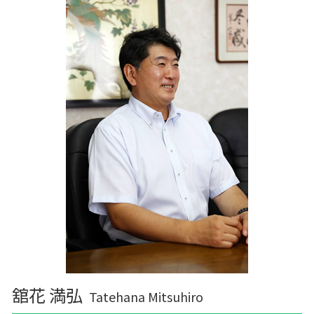
舘花 満弘
Tatehana Mitsuhiro