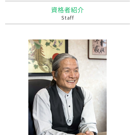
保険金 贈与税
株式買収
農業 法人化
会計 資金繰り ソフト
紫波郡の相続税 贈与税 事業承継 農業経理
資格者紹介
贈与税の申告
買収 m&a
農業 青色申告決算書
資金繰りとは 中小企業
新郷村の相続税 贈与税 事業承継 農業経理
Staff
贈与税率 改正
統合 合併
青色申告 農業
経営計画 補助金
十和田市 税務対策
合併 手続
家族経営 農業
記帳代行 コンサル
三戸郡 事業支援
会社 合併 デメリット
農業法人とは
税務調査 用意するもの
風間浦村の相続税 贈与税 事業承継 農業経理
農業法人
資金繰り 作成
むつ市の相続税 贈与税 事業承継 農業経理
農業簿記 仕訳
税務調査 税理士 立会
三沢市 税理士事務所
経営計画 経営戦略 違い
南津軽郡の相続税 贈与税 事業承継 農業経理
税務調査 予告なし
三戸郡 経営計画 管理会計
資金繰り 税理士
西磐井郡の相続税 贈与税 事業承継 農業経理
法人 税理士 記帳代行
十和田市 記帳代行 経理代行
個人事業主 税務調査 割合
宮古市の相続税 贈与税 事業承継 農業経理
田野畑村の相続税 贈与税 事業承継 農業経理
六戸町の相続税 贈与税 事業承継 農業経理
三沢市 確定申告