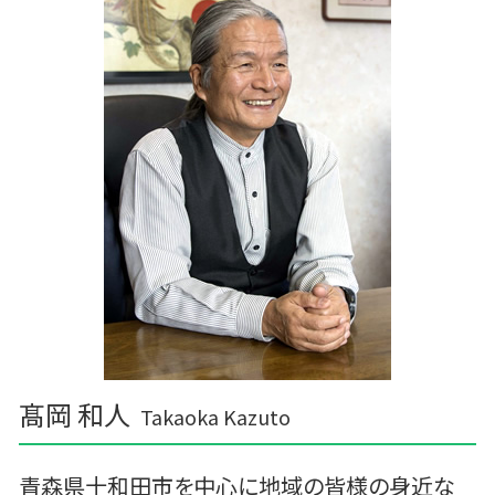
経営計画書 事業計画書 違い
野田村の相続税 贈与税 事業承継 農業経理
勘定奉行 資金繰
紫波町の相続税 贈与税 事業承継 農業経理
記帳代行 個人事業主
三沢市 経営計画
税務調査 予告なし
十和田市 経営計画
資金繰りとは 簡単に
三沢市 記帳代行 経理代行
三沢市 経理システム
三沢市 税務調査事前対策 税理士
十和田市 税理士事務所
髙岡 和人
Takaoka Kazuto
青森県十和田市を中心に地域の皆様の身近な