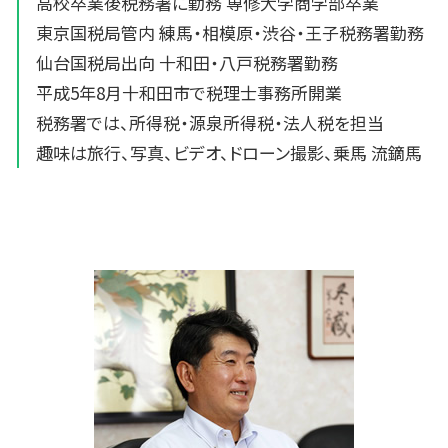
高校卒業後税務署に勤務 専修大学商学部卒業
東京国税局管内 練馬・相模原・渋谷・王子税務署勤務
仙台国税局出向 十和田・八戸税務署勤務
平成5年8月十和田市で税理士事務所開業
税務署では、所得税・源泉所得税・法人税を担当
趣味は旅行、写真、ビデオ、ドローン撮影、乗馬 流鏑馬