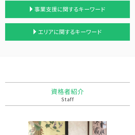
相続税 農地
贈与税 配偶者控除
合併 m&a
家族経営 農業
事業支援に関するキーワード
税理士 相続 報酬
相続時精算課税制度 デメリット
会社 合併 デメリット
家族農業
相続税対策 生命保険
贈与税 税率表
会社 合併 費用
株式会社 農業
相続税対策 アパート
贈与税 相続税 税率
企業 買収 合併
農業法人
中小企業支援 なぜ
エリアに関するキーワード
相続税 無申告
贈与税 対象
会社 合併 方法
農業 経費
相続 税務調査 割合
税理士 相続税 報酬
贈与税と相続税
株式買収
農業法人とは
事業支援金 個人事業主
不動産 相続 売却
贈与税の申告
兄弟会社 合併
農業法人 会計
中小企業支援 問い合わせ
三戸郡 税務対策
相続税対策 マンション
住宅購入 贈与
企業の合併
農業 個人経営
資金繰り 作成
三沢市 資金調達手段
相続 税理士 費用
贈与税 夫婦間 口座移動
債務超過会社 合併
農業 青色申告決算書
税務調査 忘れた
平川市の相続税 贈与税 事業承継 農業経理
遺贈 相続税 計算
贈与税 金額
買収 m&a
農業 個人
税務調査 line
田野畑村の相続税 贈与税 事業承継 農業経理
相続税 税務調査
贈与税 相続税 改正
合併 手続
農業簿記 仕訳
記帳代行 契約書
三沢市 経営計画 管理会計
贈与 保険
事業譲渡 従業員
個人農業
事業支援 補助金
三沢市 資金繰り改善支援
資格者紹介
贈与税 とは
吸収合併 手続き
農業 法人化
経営計画 変更
岩手郡の相続税 贈与税 事業承継 農業経理
Staff
贈与税の計算
統合 合併
農業 一人 経営
中小企業支援 税理士
三戸郡 経営計画 事業計画
吸収合併 契約 承継
農業 事業税
記帳代行 相場 税理士
十和田市 事業支援金 個人事業主
会社 合併 メリット
青色申告 農業
会計 資金繰り ソフト
三戸郡 事業支援 補助金
会社 農業
税務調査 時期 個人
深浦町の相続税 贈与税 事業承継 農業経理
農業 税理士
記帳代行 コンサル
普代村の相続税 贈与税 事業承継 農業経理