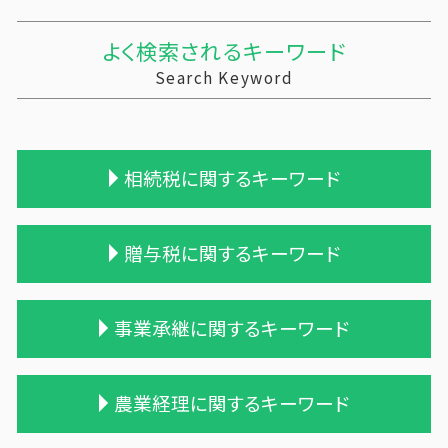
よく検索されるキーワード
Search Keyword
相続税に関するキーワード
遺留分
贈与税に関するキーワード
土地 相続税
小規模宅地等 特例
相続税 税務調査 時期
暦年贈与 改正
事業承継に関するキーワード
相続税 税理士報酬
贈与税 税率 計算
相続税 配偶者控除
贈与税 支払い
相続税申告 報酬
贈与税 計算
企業の買収 合併
農業経理に関するキーワード
相続税 税理士報酬 相場
贈与税 変更
適格合併とは
相続税 計算例
相続時精算課税制度 わかりやすく
株式会社 買収