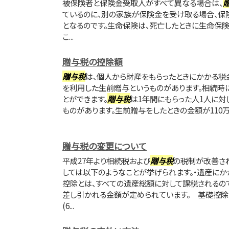
被保険者と保険金受取人がすべて異なる場合は、
ているのに、別の家族が保険金を受け取る場合、保
となるのです。生命保険は、死亡したときに生命保
こ...
贈与税の控除額
贈与税
は、個人から財産をもらったときにかかる税
を利用した生前贈与というものがあります。相続時
とができます。
贈与税
は1年間にもらった人1人に対
ものがあります。生前贈与をしたときの金額が110万
贈与税の変更について
平成27年より相続税および
贈与税
の税制が改善さ
しては以下のようなことが挙げられます。・遺産に
控除とは、すべての遺産総額に対して課税されるの
差し引かれる金額が定められています。 基礎控除の
(6...