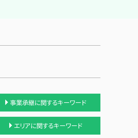
事業承継に関するキーワード
統合 合併
エリアに関するキーワード
適格合併とは
債務超過会社 合併