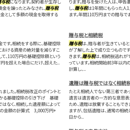
贈与税
になります。契約者が生存し
ります。贈与を受けた人は、申告
険金を譲ったとみなされ、
贈与税
し、
贈与税
は1年間にもらった人1
険金として多額の現金を取得する
ます。年間110万円までの贈与で
贈与税と相続税
金です。相続をする際に、基礎控除
贈与税
は、贈与者が生きていると
における資産の絶対量を減らすこ
が了解した上で成り立つものです
して、110万円の基礎控除額という
きます。
贈与税
は、相続税逃れが
円を超えた場合にだけ、超えた...
っています。相続開始前3年以内
計算し、...
遺贈は贈与税ではなく相続
れました。相続税改正のポイントと
たとえ相続人でない第三者であっ
かかる基礎控除の引き下げ 基礎
遺言は遺言者の一方的な意思表示
ではなく、相続した遺産額によって
ため、遺贈は放棄することもでき
金額の計算式 3,000万円+
ますが、包括遺贈は、通常の相続
日から...