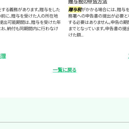
贈与税の申告方法
する義務があります。贈与をした
贈与税
がかかる場合には、贈与を
の前に、贈与を受けた人の所在地
務署への申告書の提出が必要とな
提出可能期間は、贈与を受けた年
する必要はありません。申告の期
。なお、納付も同期間内に行わなけ
までとなっています。申告書の提
けた額...
経理
一覧に戻る