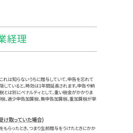
農業経理
、これは知らないうちに贈与していて、申告を忘れて
隠していると、時効は1年間延長されます。申告や納
税とは別にペナルティとして、重い税金がかかりま
滞税、過少申告加算税、無申告加算税、重加算税が挙
受け取っていた場合)
をもらったとき、つまり生前贈与をうけたときにかか