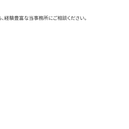
三戸郡 事業支援金 個人事業主
遠野市の相続税 贈与税 事業承継 農
ら、経験豊富な当事務所にご相談ください。
業経理
釜石市の相続税 贈与税 事業承継 農
業経理
三沢市 経営計画 管理会計
十和田市 事業支援
陸前高田市の相続税 贈与税 事業承継
農業経理
三戸郡 経理代行
矢巾町の相続税 贈与税 事業承継 農
業経理