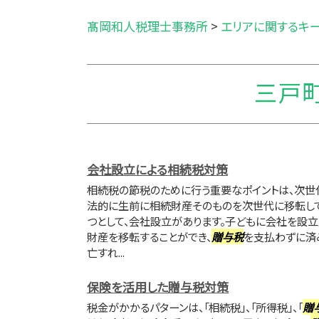
髙岡和人税理士事務所
>
エリアに関するキ
三戸町
会社設立による相続税対策
相続税の節税のために行う重要なポイントは、次世
法的に生前に相続財産そのものを次世代に移転して
つとして、会社設立があります。子どもに会社を設立
財産を移転することができ、
贈与税
を支払わずに済
亡すれ...
保険を活用した贈与税対策
税金がかかるパターンは、「相続税」、「所得税」、「
贈