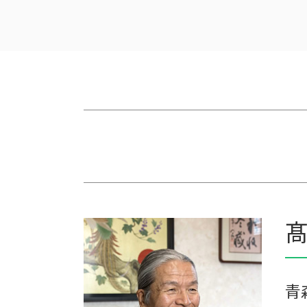
贈与 相続税
農業簿記 仕訳
相続税と贈与税
農業 一人 経営
相続税 贈与税 改正
農業 個人経営
遺留分
農業 事業税
相続税 2割加算
農業 経費
相続税申告 税理士報酬
家族経営 農業
相続税 税理士報酬 相場
家族農業
相続税 無申告
農業 青色申告決算書
生前贈与 相続税
農業法人とは
相続税 税理士報酬
個人農業
相続税の時効
農業 法人化
相続税の申告期限
農業法人
税理士 相続 報酬
会社 農業
髙
相続税 計算例
株式会社 農業
相続税 時効 タンス預金
農業 個人
相続税 農地
農業法人 会計
相続 遺留分 計算
青色申告 農業
青
農業 税理士