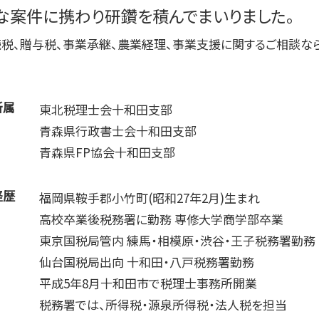
な案件に携わり研鑽を積んでまいりました。
経営計画 中小企業
勘定奉行 資金繰
税、贈与税、事業承継、農業経理、事業支援に関するご相談な
所属
東北税理士会十和田支部
青森県行政書士会十和田支部
青森県FP協会十和田支部
経歴
福岡県鞍手郡小竹町(昭和27年2月)生まれ
高校卒業後税務署に勤務 専修大学商学部卒業
東京国税局管内 練馬・相模原・渋谷・王子税務署勤務
仙台国税局出向 十和田・八戸税務署勤務
平成5年8月十和田市で税理士事務所開業
税務署では、所得税・源泉所得税・法人税を担当