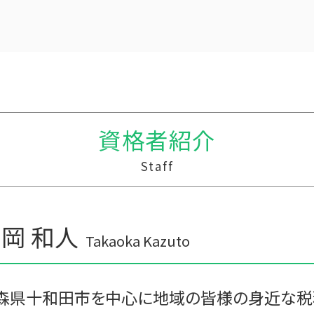
贈与税 申告方法
中小企業支援 重要性
贈与税 対象
税務調査 税理士 立会
贈与税と相続税
税務調査 優良法人
贈与税 支払い
資金繰り 売上
贈与税 相続税 改正
税務調査 忘れた
贈与税 計算
中小企業 資金繰り
相続時精算課税制度 わかりやすく
資金繰りとは 簡単に
資格者紹介
贈与税 無申告
事業支援 法人
贈与税の税率
経営計画 経営戦略 違い
Staff
贈与 保険
税務調査 予告なし
相続時精算課税制度 メリット
税務調査 悪いこと
贈与税 基礎控除額
中小企業支援 メリット
贈与税 計算方法
事業支援金 勘定科目
岡 和人
生活費 贈与税 親子
経営計画 事業計画
Takaoka Kazuto
相続時精算課税制度 デメリット
税務調査 わからない
贈与税 金額
税理士 法違反 記帳代行
贈与税の計算
経営計画 調査
森県十和田市を中心に地域の皆様の身近な税
税務調査 時期 個人