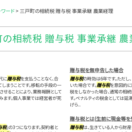
ーワード
>
三戸町の相続税 贈与税 事業承継 農業経理
の相続税 贈与税 事業承継 
贈与税を無申告した場合
代に
贈与税
を支払うことなく、合
贈与税
の時効は6年です。ただし
しまうことです。移転の手段の一
いた場合です。
贈与税
を意図的に
させることにより、業務報酬として
税をしなかった場合、通常の相続
みます。個人事業では経営者が死
す。ペナルティの税金としては延
げら...
贈与税とは(生前に現金等を
与税
」の3つになります。契約者と
贈与税
は、生きている人から財産