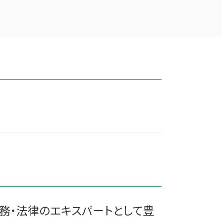
会社 合併 メリット
三戸郡 中小企業支援 税理士
企業 買収 合併
住田町の相続税 贈与税 事業承継 農
会社 合併 費用
業経理
吸収合併 手続き
十和田市 税務調査 税理士
会社 合併 方法
三戸郡 税務調査 税理士
合併 手続
南部町の相続税 贈与税 事業承継 農
企業の合併
業経理
吸収合併 契約 承継
三戸郡 記帳代行 経理代行
会社 合併 デメリット
七戸町の相続税 贈与税 事業承継 農
株式買収
業経理
事業譲渡 従業員
三沢市 記帳代行 経理代行
企業の買収 合併
新郷村の相続税 贈与税 事業承継 農
買収 m&a
業経理
株式会社 買収
山田町の相続税 贈与税 事業承継 農
兄弟会社 合併
業経理
合併 m&a
三沢市 資金調達手段
横浜町の相続税 贈与税 事業承継 農
務・法律のエキスパートとして豊
業経理