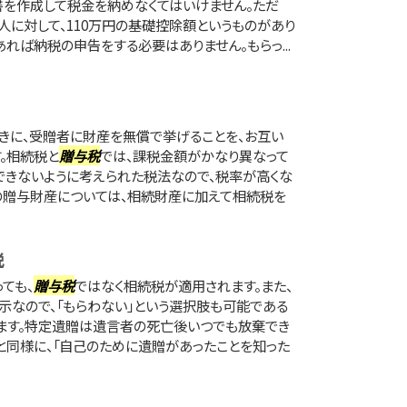
書を作成して税金を納めなくてはいけません。ただ
人に対して、110万円の基礎控除額というものがあり
あれば納税の申告をする必要はありません。もらっ...
きに、受贈者に財産を無償で挙げることを、お互い
。相続税と
贈与税
では、課税金額がかなり異なって
できないように考えられた税法なので、税率が高くな
の贈与財産については、相続財産に加えて相続税を
税
ても、
贈与税
ではなく相続税が適用されます。また、
なので、「もらわない」という選択肢も可能である
ます。特定遺贈は遺言者の死亡後いつでも放棄でき
と同様に、「自己のために遺贈があったことを知った