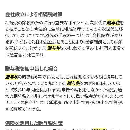
会社設立による相続税対策
相続税の節税のために行う重要なポイントは、次世代に
贈与税
を
支払うことなく、合法的に生前に相続財産そのものを次世代に移
転してしまうことです。移転の手段の一つとして、会社設立があり
ます。子どもに会社を設立させることにより、業務報酬として財産
を移転することができ、
贈与税
を支払わずに済みます。個人事業で
は経営者が死亡すれ...
贈与税を無申告した場合
贈与税
の時効は6年です。ただし、これは知らないうちに贈与して
いて、申告を忘れていた場合です。
贈与税
を意図的に隠している
と、時効は1年間延長されます。申告や納税をしなかった場合、通
常の相続税とは別にペナルティとして、重い税金がかかります。ペ
ナルティの税金としては延滞税、過少申告加算税、無申告加算税、
重加算税が挙げら...
保険を活用した贈与税対策