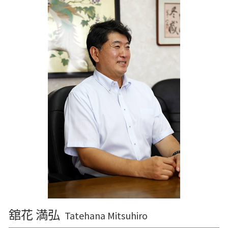
舘花 満弘
Tatehana Mitsuhiro