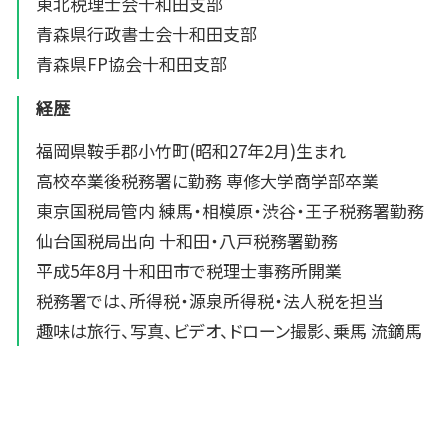
東北税理士会十和田支部
青森県行政書士会十和田支部
青森県FP協会十和田支部
経歴
福岡県鞍手郡小竹町(昭和27年2月)生まれ
高校卒業後税務署に勤務 専修大学商学部卒業
東京国税局管内 練馬・相模原・渋谷・王子税務署勤務
仙台国税局出向 十和田・八戸税務署勤務
平成5年8月十和田市で税理士事務所開業
税務署では、所得税・源泉所得税・法人税を担当
趣味は旅行、写真、ビデオ、ドローン撮影、乗馬 流鏑馬