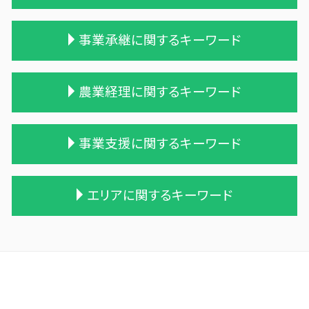
相続税 時効 タンス預金
相続税 申告期限
贈与税の申告
事業承継に関するキーワード
遺産相続 相続税
贈与税 相続税 税率
税理士 相続 報酬
贈与税率 改正
贈与 相続税
贈与税の税率
吸収合併 契約 承継
農業経理に関するキーワード
相続 遺産
贈与税 支払い
債務超過会社 合併
相続税 税務署 調査
贈与税 率
企業の合併
相続税 贈与税
贈与税 控除額
吸収合併 手続き
農業法人とは
事業支援に関するキーワード
相続税 申告 エクセル
贈与税 額
会社 合併 費用
農業 個人経営
税理士 相続税 報酬
贈与税 税率 計算
会社 合併 デメリット
農業法人 会計
相続税対策 マンション
贈与税 とは
株式会社 買収
青色申告 農業
事業支援 法人
エリアに関するキーワード
一次相続 二次相続
贈与税 基礎控除
株式買収
家族農業
税理士 法違反 記帳代行
相続税の申告期限
生活費 贈与税 親子
企業 買収 合併
農業 事業税
記帳代行 コンサル
相続税 配偶者控除
贈与税 夫婦間 口座移動
企業の買収 合併
会社 農業
記帳代行 相場 個人
三戸郡 確定申告
相続税と贈与税
相続時精算課税制度 メリット
適格合併とは
個人農業
管理会計 資金繰り
三沢市 事業支援
相続税の時効
贈与税 対象
買収 m&a
農業法人
税務調査 忘れた
紫波町の相続税 贈与税 事業承継 農業経理
相続税 無申告
贈与税 金額
会社 合併 メリット
農業 青色申告決算書
税務調査 税理士 立会
軽米町の相続税 贈与税 事業承継 農業経理
相続税 配偶者控除 計算式
贈与税 現金
合併 m&a
株式会社 農業
税務調査 やばい
葛巻町の相続税 贈与税 事業承継 農業経理