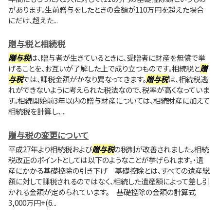
があります。生前贈与をしたときの金額が110万円を超えた場合
にだけ、超えた...
贈与税と相続税
贈与税
は、贈与者が生きているときに、受贈者に財産を無償で挙
げることを、お互いが了解した上で成り立つものです。相続税と
贈
与税
では、課税金額がかなり異なってきます。
贈与税
は、相続税逃
れができないように考えられた税法なので、税率が高くなっていま
す。相続開始前3年以内の贈与財産については、相続財産に加えて
相続税を計算し、...
贈与税の変更について
平成27年より相続税および
贈与税
の税制が改善されました。相続
税改正のポイントとしては以下のようなことが挙げられます。・遺
産にかかる基礎控除の引き下げ 基礎控除とは、すべての遺産総
額に対して課税されるのではなく、相続した遺産額によって差し引
かれる金額が定められています。 基礎控除の金額の計算式
3,000万円+(6...