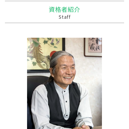
遺贈 贈与税
会社 合併 方法
農業 一人 経営
税務調査 予告なし
三戸郡 経理代行
資格者紹介
贈与税 計算方法
合併 手続
家族経営 農業
税務調査 時期
和賀郡の相続税 贈与税 事業承継 農業経理
Staff
贈与 控除
事業譲渡 従業員
農業 個人
記帳代行 法人 税理士法
横浜町の相続税 贈与税 事業承継 農業経理
統合 合併
農業 経費
税務調査 悪いこと
三戸郡 資金繰り
兄弟会社 合併
農業 税理士
税理士 記帳代行 丸投げ
深浦町の相続税 贈与税 事業承継 農業経理
農業 法人化
税務調査 youtube
田野畑村の相続税 贈与税 事業承継 農業経理
農業簿記 仕訳
中小企業支援 税理士
平川市の相続税 贈与税 事業承継 農業経理
事業支援 補助金
三沢市 事業計画策定支援
税務調査 時期 個人
鶴田町の相続税 贈与税 事業承継 農業経理
税理士 記帳代行 源泉所得税
十和田市 資金調達方法
経営計画 売上
蓬田村の相続税 贈与税 事業承継 農業経理
記帳代行 契約書
十和田市 確定申告
青森市の相続税 贈与税 事業承継 農業経理
大船渡市の相続税 贈与税 事業承継 農業経理
十和田市 税務対策