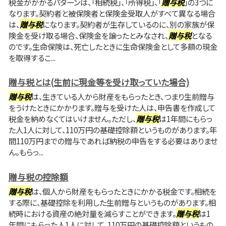
税金がかかるパターンは、「相続税」、「所得税」、「
贈与税
」の3つに
なります。契約者と被保険者と保険金受取人がすべて異なる場合
は、
贈与税
になります。契約者が生存しているのに、別の家族が保
険金を受け取る場合、保険金を譲ったとみなされ、
贈与税
となる
のです。生命保険は、死亡したときに生命保険金として多額の現金
を取得するこ...
贈与税とは(生前に現金等を受け取っていた場合)
贈与税
は、生きている人から財産をもらったとき、つまり生前贈与
をうけたときにかかります。贈与を受けた人は、申告書を作成して
税金を納めなくてはいけません。ただし、
贈与税
は1年間にもらっ
た人1人に対して、110万円の基礎控除額というものがあります。年
間110万円までの贈与であれば納税の申告をする必要はありませ
ん。もらっ...
贈与税の控除額
贈与税
は、個人から財産をもらったときにかかる税金です。相続を
する際に、基礎控除を利用した生前贈与というものがあります。相
続時における資産の絶対量を減らすことができます。
贈与税
は1
年間にもらった人1人に対して、110万円の基礎控除額というもの