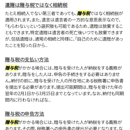
遺贈は贈与税ではなく相続税
たとえ相続人でない第三者であっても、
贈与税
ではなく相続税が
適用されます。また、遺言は遺言者の一方的な意思表示なので、
「もらわない」という選択肢も可能であるため、遺贈は放棄するこ
ともできます。特定遺贈は遺言者の死亡後いつでも放棄できます
が、包括遺贈は、通常の相続と同様に、「自己のために遺贈があっ
たことを知った日から...
贈与税の支払い方法
贈与税
がかかる場合には、贈与を受けた人が納税をする義務が
あります。贈与をした人は、申告の手続きをする必要はありませ
ん。納付の前に、贈与を受けた人の所在地にある税務署に申告書
を提出する必要があります。提出可能期間は、贈与を受けた年の
翌年の2月1日から3月15日までとなっています。なお、納付も同期
間内に行わなければな...
贈与税の申告方法
贈与税
がかかる場合には、贈与を受けた人が納税をする義務が
あります。その際、税務署への申告書の提出が必要となります。な