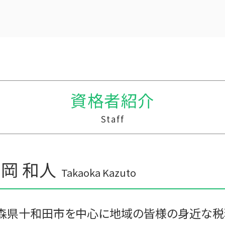
贈与 保険
税務調査 事前通知
贈与税 支払い方法
経営計画 売上
贈与税の税率
line pay 税務調査
贈与税の申告
会計 資金繰り ソフト
相続時精算課税制度 デメリット
税務調査 予告なし
生活費 贈与税 親子
税務調査 税理士
贈与税 相続
中小企業支援 なぜ
資格者紹介
遺贈 贈与税
税務調査 わからない
贈与税 保険
経営計画 中小企業
Staff
贈与税 現金
資金繰り 分析
住宅購入 贈与
中小企業支援 なぜ必要
贈与税 基礎控除 改正
税務調査 わかりやすく
暦年贈与 改正
経営計画 管理会計
岡 和人
贈与税 相続税 税率
記帳代行 効率化
Takaoka Kazuto
相続時精算課税制度 わかりやすく
事業支援 給付金
贈与税 配偶者控除
記帳代行 今後
贈与税 基礎控除額
事業支援 補助金
森県十和田市を中心に地域の皆様の身近な税
記帳代行 顧問料