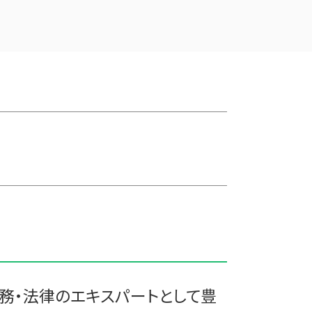
会社 合併 デメリット
三戸郡 税理士事務所
統合 合併
軽米町の相続税 贈与税 事業承継 農
合併 手続
業経理
吸収合併 手続き
三沢市 税務調査事前対策 税理士
会社 合併 メリット
八戸市の相続税 贈与税 事業承継 農
会社 合併 方法
業経理
企業の合併
十和田市 経営計画 事業計画
株式買収
紫波郡の相続税 贈与税 事業承継 農
事業譲渡 従業員
業経理
買収 m&a
西目屋村の相続税 贈与税 事業承継
兄弟会社 合併
農業経理
企業の買収 合併
十和田市 企業支援
債務超過会社 合併
三戸郡 税務調査事前対策 税理士
会社 合併 費用
十和田市 中小企業経営革新支援
吸収合併 契約 承継
三戸郡 中小企業支援
企業 買収 合併
三沢市 資金調達方法
三戸郡 税務申告
務・法律のエキスパートとして豊
鰺ヶ沢町の相続税 贈与税 事業承継 農