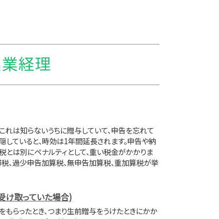
農業経理
、これは知らないうちに贈与していて、申告を忘れて
隠していると、時効は1年間延長されます。申告や納
税とは別にペナルティとして、重い税金がかかりま
滞税、過少申告加算税、無申告加算税、重加算税が挙
受け取っていた場合)
をもらったとき、つまり生前贈与をうけたときにかか