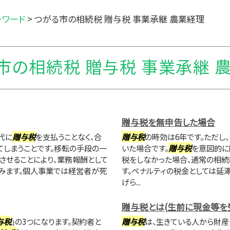
ーワード
>
つがる市の相続税 贈与税 事業承継 農業経理
市の相続税 贈与税 事業承継 
贈与税を無申告した場合
代に
贈与税
を支払うことなく、合
贈与税
の時効は6年です。ただし
しまうことです。移転の手段の一
いた場合です。
贈与税
を意図的に
させることにより、業務報酬として
税をしなかった場合、通常の相続
みます。個人事業では経営者が死
す。ペナルティの税金としては延
げら...
贈与税とは(生前に現金等を
与税
」の3つになります。契約者と
贈与税
は、生きている人から財産