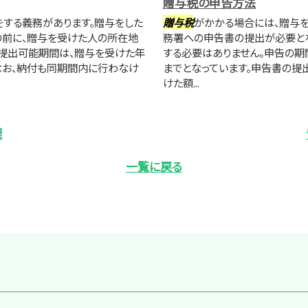
贈与税の申告方法
する義務があります。贈与をした
贈与税
がかかる場合には、贈与を
の前に、贈与を受けた人の所在地
務署への申告書の提出が必要とな
提出可能期間は、贈与を受けた年
する必要はありません。申告の期
。なお、納付も同期間内に行わなけ
までとなっています。申告書の提
けた額...
理
一覧に戻る