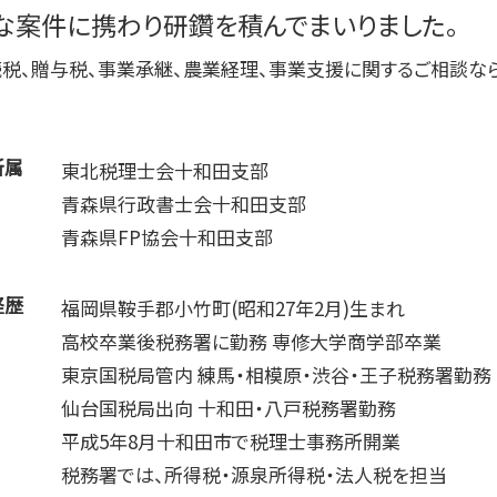
な案件に携わり研鑽を積んでまいりました。
経営計画 補助金
税務調査 時期 個人
税、贈与税、事業承継、農業経理、事業支援に関するご相談な
所属
東北税理士会十和田支部
青森県行政書士会十和田支部
青森県FP協会十和田支部
経歴
福岡県鞍手郡小竹町(昭和27年2月)生まれ
高校卒業後税務署に勤務 専修大学商学部卒業
東京国税局管内 練馬・相模原・渋谷・王子税務署勤務
仙台国税局出向 十和田・八戸税務署勤務
平成5年8月十和田市で税理士事務所開業
税務署では、所得税・源泉所得税・法人税を担当