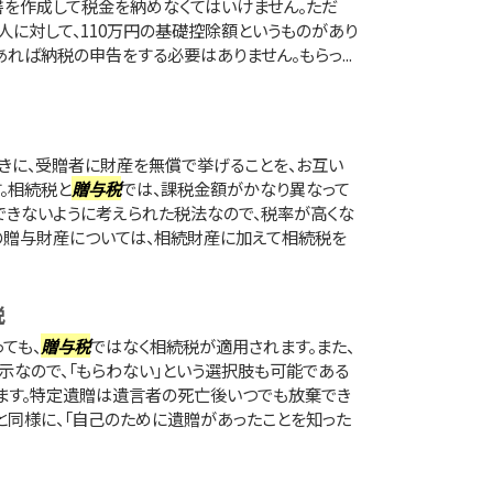
書を作成して税金を納めなくてはいけません。ただ
人に対して、110万円の基礎控除額というものがあり
あれば納税の申告をする必要はありません。もらっ...
きに、受贈者に財産を無償で挙げることを、お互い
。相続税と
贈与税
では、課税金額がかなり異なって
できないように考えられた税法なので、税率が高くな
の贈与財産については、相続財産に加えて相続税を
税
ても、
贈与税
ではなく相続税が適用されます。また、
なので、「もらわない」という選択肢も可能である
ます。特定遺贈は遺言者の死亡後いつでも放棄でき
と同様に、「自己のために遺贈があったことを知った