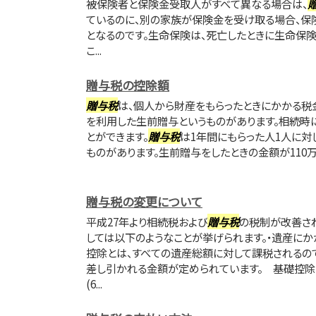
被保険者と保険金受取人がすべて異なる場合は、
ているのに、別の家族が保険金を受け取る場合、保
となるのです。生命保険は、死亡したときに生命保
こ...
贈与税の控除額
贈与税
は、個人から財産をもらったときにかかる税
を利用した生前贈与というものがあります。相続時
とができます。
贈与税
は1年間にもらった人1人に対
ものがあります。生前贈与をしたときの金額が110万
贈与税の変更について
平成27年より相続税および
贈与税
の税制が改善さ
しては以下のようなことが挙げられます。・遺産に
控除とは、すべての遺産総額に対して課税されるの
差し引かれる金額が定められています。 基礎控除の
(6...