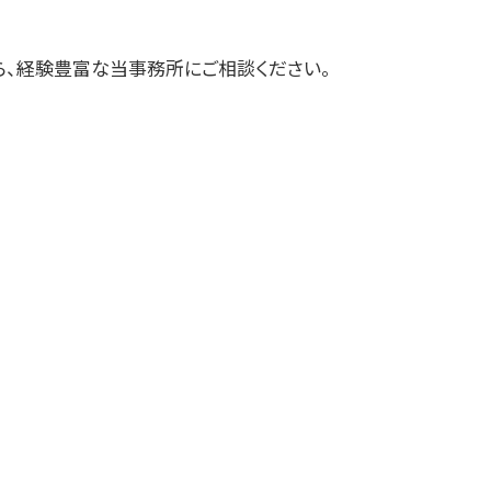
業経理
蓬田村の相続税 贈与税 事業承継 農
ら、経験豊富な当事務所にご相談ください。
業経理
三沢市 経理代行
十和田市 資金調達手段
三沢市 中小企業経営革新支援
十和田市 税理士 記帳代行 丸投げ
大鰐町の相続税 贈与税 事業承継 農
業経理