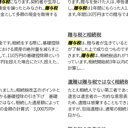
贈与税
になります。契約者が生存し
ります。贈与を受けた人は、申告
険金を譲ったとみなされ、
贈与税
し、
贈与税
は1年間にもらった人1
険金として多額の現金を取得する
ます。年間110万円までの贈与で
贈与税と相続税
金です。相続をする際に、基礎控除
贈与税
は、贈与者が生きていると
における資産の絶対量を減らすこ
が了解した上で成り立つものです
して、110万円の基礎控除額という
きます。
贈与税
は、相続税逃れが
円を超えた場合にだけ、超えた...
っています。相続開始前3年以内
計算し、...
遺贈は贈与税ではなく相続
れました。相続税改正のポイントと
たとえ相続人でない第三者であっ
かかる基礎控除の引き下げ 基礎
遺言は遺言者の一方的な意思表示
ではなく、相続した遺産額によって
ため、遺贈は放棄することもでき
金額の計算式 3,000万円+
ますが、包括遺贈は、通常の相続
日から...