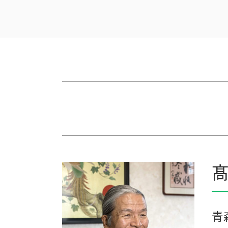
一次相続 二次相続
農業 法人化
相続税 配偶者控除 計算式
農業 経費
相続税 無申告
農業 一人 経営
相続税 贈与税
農業 事業税
相続税 農地
株式会社 農業
相続税の申告期限
農業 個人経営
相続税申告 報酬
青色申告 農業
相続税 税理士 費用
農業 個人
相続税 2割加算
農業法人とは
相続税 申告 不要
農業法人 会計
相続税 税理士報酬
農業 青色申告決算書
相続税 申告 エクセル
家族農業
相続税 時効 タンス預金
家族経営 農業
髙
保険 相続税対策
会社 農業
相続 遺留分 計算
個人農業
相続税 税務調査 時期
農業簿記 仕訳
相続税 贈与税 改正
農業法人
青
農業 税理士