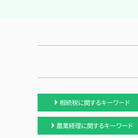
相続税に関するキーワード
遺留分
農業経理に関するキーワード
税理士 相続税 報酬
遺贈 相続税 計算